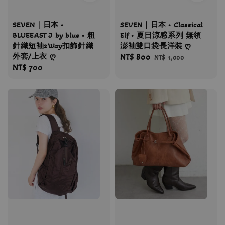
SEVEN｜日本 •
SEVEN｜日本 • Classical
BLUEEAST J by blue • 粗
Elf • 夏日涼感系列 無領
針織短袖2Way扣飾針織
澎袖雙口袋長洋裝 ღ
外套/上衣 ღ
Sale
NT$ 800
Regular
NT$ 1,000
Regular
NT$ 700
price
price
price