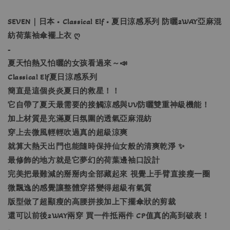
SEVEN｜日本 • Classical Elf • 夏日涼感系列 防曬2WAY亞麻混
紡荷葉袖傘襬上衣 ღ
-
夏天怕熱又怕曬的女孩看過來～📣
Classical Elf夏日涼感系列
簡直是這個炎炎夏日的救星！！
它自帶了夏天最需要的接觸涼感與UV防曬雙重神級機能！
加上材質是充滿夏日氛圍的透氣亞麻混紡
穿上去微風輕輕吹過真的超級涼爽
就算大熱天出門也能隨時保持仙女般的清爽乾淨 ✨
最修飾的地方就是它夢幻的荷葉邊袖口設計
完美把最難減的掰掰肉全部藏起來 視覺上手臂直接瘦一圈
微飄逸的感覺讓整體穿搭變得超級有氣質
版型做了超顯瘦的高腰拼接加上下擺傘狀的剪裁
還可以前後2WAY兩穿 買一件抵兩件 CP值真的高到破表！
-