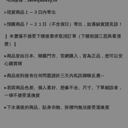
🔍IG搜尋：Sevenjewelry.co
▹現貨商品１～３日內寄出
▹預購商品７～２１日（不含假日）寄出，如遇缺貨請見諒！
❙ 本賣場不接受下標後要求取消訂單（下標前請三思與看清
楚）❙
▸商品皆由日本、韓國門市、官網購入，皆為正品，您可以安
心購買唷
▸商品收到後有任何問題請於三天內私訊聊聊反應～
▸若因商品色差、個人喜好、想像不合、尺寸、下單錯誤者，
一律不接受退換貨
▸下水過後的商品、貼身衣物、拆標均無法接受退換貨