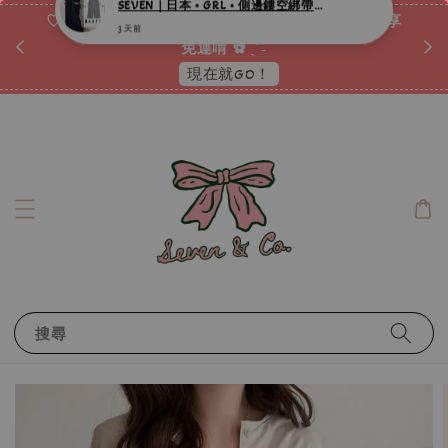
♡ 加入會員消費累積折扣點數 ⟢ 消費滿𝟐𝟎𝟎𝟎元即享
ᐟ.ᐟ
免運唷 ✿ ˎˊ˗
現在就GO！
搜尋