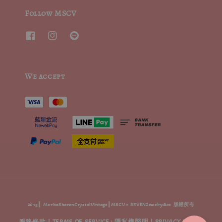
Follow MSCV
We accept
2015┃ MoritaSharonCrystalVintage┃MSCV.× SEVENJewelry&co 版權所有