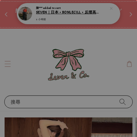
♡ 
陳***
added to cart
唷ꕀ♡
想訂製屬於自己的『水晶手鍊』嗎ꕀ♡ 私訊我們.ᐟ.ᐟ
SEVEN｜日本 • BONLECILL • 反摺高腰丹寧修身牛仔褲 ღ
📣Instagram 這邊按下去
2 小時前
搜尋