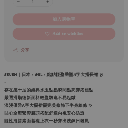
加入購物車
Add to wishlist
分享
SEVEN｜日本 • GRL • 點點輕盈垂墜A字大擺長裙 ღ
-
存在感十足的經典水玉點點瞬間點亮穿搭焦點
嚴選滑順德新面料輕盈飄逸不易起皺
浪漫優雅A字大擺裙襬完美修飾下半身線條 ✨
貼心全鬆緊帶腰頭搭配舒適內襯安心防透
隨性混搭素面基礎上衣一秒穿出洗鍊日雜風