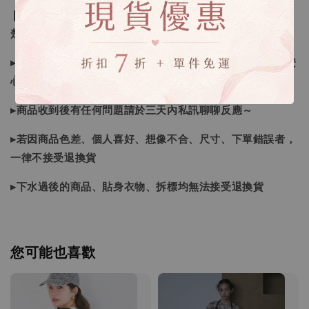
❙ 本賣場不接受下標後要求取消訂單（下標前請三思與看清
楚）❙
▸商品皆由日本、韓國門市、官網購入，皆為正品，您可以安
心購買唷
▸商品收到後有任何問題請於三天內私訊聊聊反應～
▸若因商品色差、個人喜好、想像不合、尺寸、下單錯誤者，
一律不接受退換貨
▸下水過後的商品、貼身衣物、拆標均無法接受退換貨
您可能也喜歡