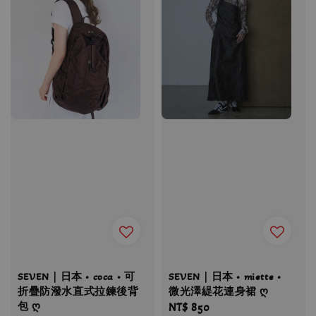
SEVEN｜日本 • coca • 可
SEVEN｜日本 • miette •
折疊防潑水直式拉鍊後背
微光澤緹花連身裙 ღ
包 ღ
Regular
NT$ 850