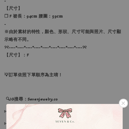
-
【尺寸】
❐ F 裙長：94𝐜𝐦 腰圍：59𝐜𝐦
-
※由於素材的特性，顏色、形狀、尺寸可能與照片、尺寸顯
示略有不同。
୨୧----*----*----*----*----*----*----*----*----୨୧
【尺寸】：F
💡訂單依照下單順序為主唷！
🔍IG搜尋：Sevenjewelry.co
▹現貨商品１～３日內寄出
▹預購商品７～２１日（不含假日）寄出，如遇缺貨請見諒！