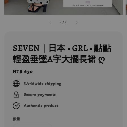
1
/
6
SEVEN｜日本 • GRL • 點點
輕盈垂墜A字大擺長裙 ღ
Regular
NT$ 630
price
Worldwide shipping
Secure payments
Authentic product
數量