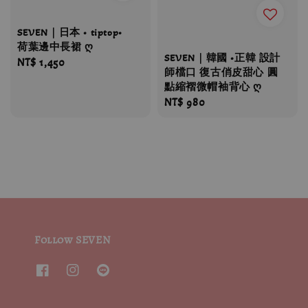
SEVEN｜日本 • tiptop•
荷葉邊中長裙 ღ
SEVEN｜韓國 •正韓 設計
Regular
NT$ 1,450
師檔口 復古俏皮甜心 圓
price
點縮褶微帽袖背心 ღ
Regular
NT$ 980
price
Follow SEVEN