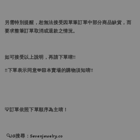
另需特別提醒，恕無法接受因單筆訂單中部分商品缺貨，而
要求整筆訂單取消或退款之情況。
如可接受以上說明，再請下單唷‼
‼下單表示同意🫶🏻本賣場的購物須知唷‼
💡訂單依照下單順序為主唷！
🔍IG搜尋：Sevenjewelry.co