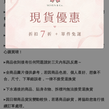
見諒
▸因日本商品貨況和價格是浮動的，若遇到缺貨或者調價我們
會視情況等待下單，若您想要知道即時貨況還請主動聯繫後
續喔
▸如遇缺斷貨情形會再另行告知，請注意訊息及信箱收件
▸商品皆由日本、韓國門市、官網購入，皆為正品，您可以安
心購買唷！
▸商品收到後有任何問題請於三天內私訊反應～
▸全商品圖片僅供參考，若因商品色差、個人喜好、想像不
合、尺寸、下單錯誤者，一律不接受退換貨
▸下水過後的商品、貼身衣物、拆標均無法接受退換貨
▸因日韓商品貨況變動較快，若遇商品缺貨，將協助您進行後
續訂單處理。