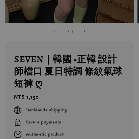
1
/
14
SEVEN｜韓國 •正韓 設計
師檔口 夏日特調 條紋氣球
短褲 ღ
Regular
NT$ 1,150
price
Worldwide shipping
Secure payments
Authentic product