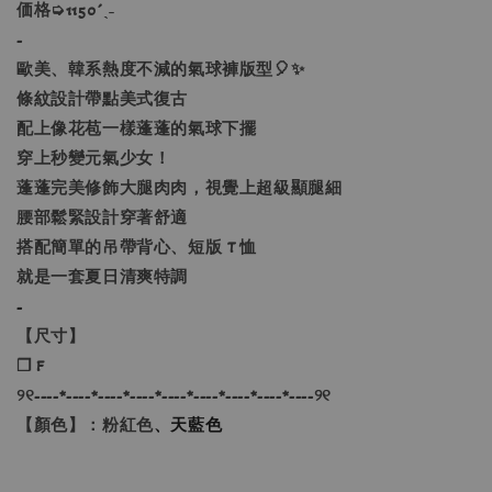
価格➭1150´ˎ˗
-
歐美、韓系熱度不減的氣球褲版型🎈✨
條紋設計帶點美式復古
配上像花苞一樣蓬蓬的氣球下擺
穿上秒變元氣少女！
蓬蓬完美修飾大腿肉肉，視覺上超級顯腿細
腰部鬆緊設計穿著舒適
搭配簡單的吊帶背心、短版 T 恤
就是一套夏日清爽特調
-
【尺寸】
❐ F
୨୧----*----*----*----*----*----*----*----*----୨୧
【顏色】：粉紅色
、天藍色