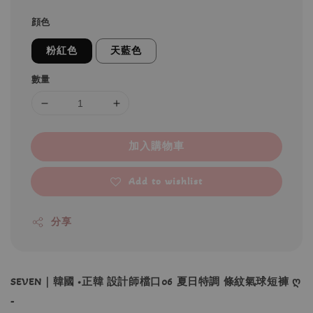
顔色
粉紅色
天藍色
數量
加入購物車
Add to wishlist
分享
SEVEN｜韓國 •正韓 設計師檔口06 夏日特調 條紋氣球短褲 ღ
-