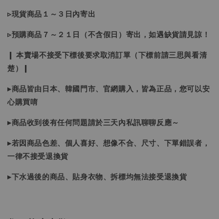
▹現貨商品１～３日內寄出
▹預購商品７～２１日（不含假日）寄出，如遇缺貨請見諒！
❙ 本賣場不接受下標後要求取消訂單（下標前請三思與看清
楚）❙
▸商品皆由日本、韓國門市、官網購入，皆為正品，您可以安
心購買唷
▸商品收到後有任何問題請於三天內私訊聊聊反應～
▸若因商品色差、個人喜好、想像不合、尺寸、下單錯誤者，
一律不接受退換貨
▸下水過後的商品、貼身衣物、拆標均無法接受退換貨