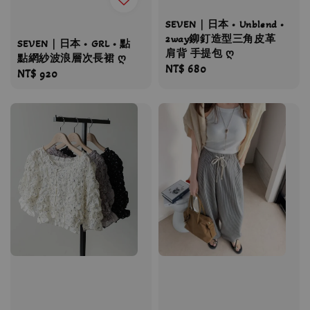
SEVEN｜日本 • Unblend •
2way鉚釘造型三角皮革
SEVEN｜日本 • GRL • 點
肩背 手提包 ღ
點網紗波浪層次長裙 ღ
Regular
NT$ 680
Regular
NT$ 920
price
price