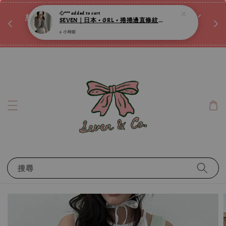
♡ 
唷ꕀ♡
想訂製屬於自己的『水晶手鍊』嗎ꕀ♡ 私訊我們.ᐟ.ᐟ
📣Instagram 這邊按下去
搜尋