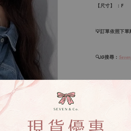
【尺寸】 ：F
💡訂單依照下
🔍IG搜尋：
Seven
▹現貨商品１～
▹預購商品７～
❙ 本賣場不接