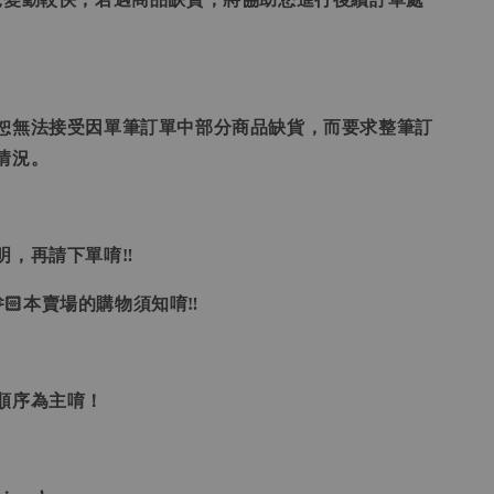
恕無法接受因單筆訂單中部分商品缺貨，而要求整筆訂
情況。
明，再請下單唷‼
🏻本賣場的購物須知唷‼
單順序為主唷！