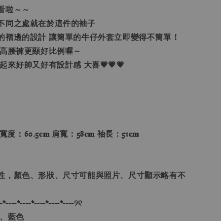
看啦～～
不同之處就在於這件的袖子
的褶邊的設計 讓簡單的牛仔外套立即變得不簡單！
配高腰褲更顯好比例喔～
起來好帥又好有設計感 大喜💗💗💗
寬度：60.5𝐜𝐦 肩寬：58𝐜𝐦 袖長：51𝐜𝐦
性，顏色、形狀、尺寸可能與照片、尺寸顯示略有不
-*----*----*----*----*----୨୧
色、藍色