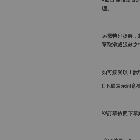
理。
另需特別提醒，
單取消或退款之
如可接受以上說
‼下單表示同意
💡訂單依照下