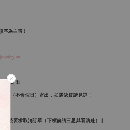
單順序為主唷！
jewelry.co
３日內寄出
２１日（不含假日）寄出，如遇缺貨請見諒！
受下標後要求取消訂單（下標前請三思與看清楚）❙