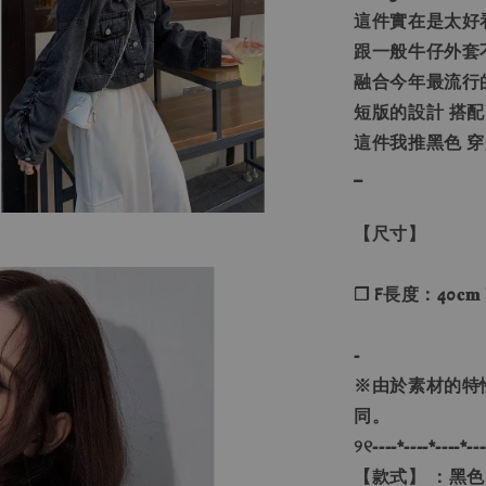
這件實在是太好
跟一般牛仔外套
融合今年最流行
短版的設計 搭
這件我推黑色 穿
_
【尺寸】
❐ F長度：40𝐜𝐦 
-
※
由於素材的特
同。
୨୧----*----*----*---
【款式】 ：黑