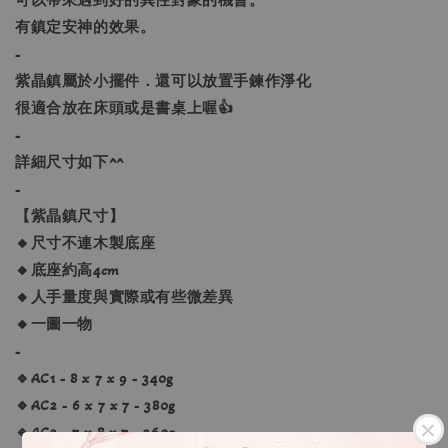
可以帶來遇到好的異性對象的機會。
有鎮定安神的效果。
-
紫晶鎮屬於小擺件．還可以放置手鍊作淨化
很適合放在床頭或是書桌上喔👍
-
詳細尺寸如下^^
-
【紫晶鎮尺寸】
🔸尺寸不連木製底座
🔸底座約高4cm
🔸人手量度與實際或有些微差異
🔸一圖一物
-
🔹AC1 - 8 x 7 x 9 - 340g
🔹AC2 - 6 x 7 x 7 - 380g
🔹AC3 - 7 x 8 x 7 - 360g