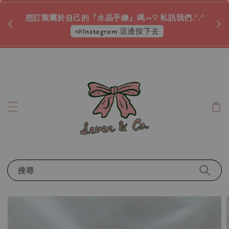
♡ 
唷ꕀ♡
想訂製屬於自己的『水晶手鍊』嗎ꕀ♡ 私訊我們.ᐟ.ᐟ
📣Instagram 這邊按下去
搜尋