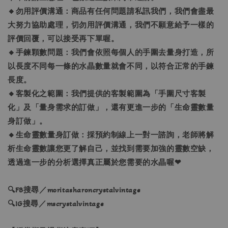
🔸勿用評價溝通：商品有任何問題請私訊我們，我們會盡最
大努力協助處理，切勿用評價溝通，我們不願意給予一樣的
評價回覆，可以接受再下單喔。
🔸手鍊顆數問題：我們會依照每個人的手圍去量身打造，所
以長度不同每一條的水晶數量就會不同，以符合正常的手鍊
長度。
🔸客製化之範圍：我們提供的客製範圍為「手圍尺寸客製
化」及「量身需求的訂做」，還有更進一步的「生命靈數量
身訂做」。
🔸生命靈數量身訂做：採預約制線上一對一諮詢，老師將解
析生命靈數讓您更了解自己，並找到需要加強的靈數空缺，
透過進一步的分析選擇真正屬於您需要的水晶喔❤
🔍FB搜尋／moritasharoncrystalvintage
🔍IG搜尋／mscrystalvintage