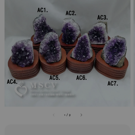
1
/
9