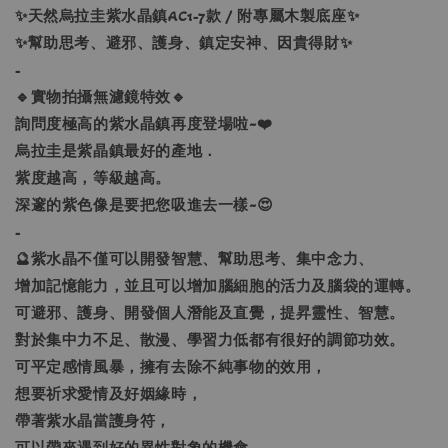
✨天然烏拉圭紫水晶鎮AC1-7款 / 附專屬木製底座✨
✨幫助思考、避邪、護身、鎮定安神、因貴得財✨
-
🔹實物拍攝無濾鏡特效🔹
詢問度極高的紫水晶鎮再度登場啦~❤️
烏拉圭是紫晶鎮最好的產地．
紫度越高，等級越高。
深邃的紫色像是要把您吸進去一樣~😍
-
🔮紫水晶不僅可以開發智慧、幫助思考、集中念力、
增加記憶能力，並且可以增加腦細胞的活力及腦袋的運轉。
可避邪、護身、開發個人潛能及直覺，提昇靈性、智慧。
對於集中力不足、散漫、學習力低都有很好的調節功效。
可平定感情風暴，擁有去除不純事物的效用，
想要祈求愛情及好姻緣時，
帶著紫水晶當護身符，