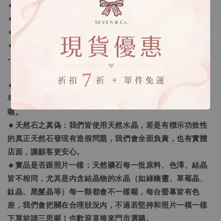
🔹AC4 - 6 x 6 x 7 - 320g
🔹AC5 - 7 x 7 x 8 - 340g
🔹AC6 - 7 x 7 x 8 - 260g
🔹AC7 - 7 x 7 x 7 - 340g
-
【購買須知】
🔸商品到貨：水晶手鍊是付款後開始製作，7~14日出貨，提
早做完會提早寄出，急件可先和我們討論後能趕製再下單
喔。
🔸天然石之真偽：我們皆使用天然水晶，若是有標示功效性
的真正天然石發現有造假問題，我們會全面負責，也有實體
店面，讓顧客更安心。
🔸實品是否跟照片一樣：天然礦石每一批原料、色澤、結晶
皆不相同，尤其是內含結晶物的水晶（如綠幽靈、草莓晶、
鈦晶、黑髮晶等）每一顆都會不一樣喔，每台螢幕皆有色
差，我們會把關在合理狀況內，不過若堅持和照片一模一樣
下單前請三思喔！也歡迎直接來門市選購。