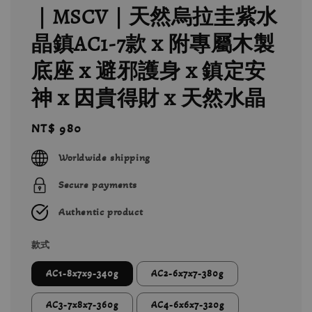
｜MSCV｜天然烏拉圭紫水
晶鎮AC1-7款 x 附專屬木製
底座 x 避邪護身 x 鎮定安
神 x 因貴得財 x 天然水晶
Regular
NT$ 980
price
Worldwide shipping
Secure payments
Authentic product
款式
AC1-8x7x9-340g
AC2-6x7x7-380g
AC3-7x8x7-360g
AC4-6x6x7-320g