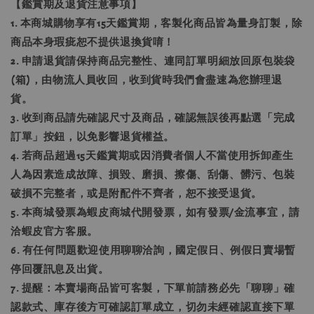
【鑑賞期及退貨注意事項】
1. 本商城購物享有15天鑑賞期，客製化商品皆為量身訂製，除
商品本身瑕疵恕不提供退換貨唷！
2. 申請退貨請保持商品完整性、連同訂單明細放回原包裝袋
(箱)，由物流人員收回，收到貨時我們會盡速為您辦理退
貨。
3. 收到商品請先確認尺寸及商品，確認無誤後再點選「完成
訂單」按鈕，以免影響退貨權益。
4. 若商品超過15天鑑賞期或因消費者個人不當使用拆卸產生
人為因素造成故障、損毀、磨損、擦傷、刮傷、髒污、包裝
破損不完整者，或是附配件不齊者，恕不接受退貨。
5. 本商城發票為蝦皮商城代開發票，如有發票/金流事宜，請
洽蝦皮官方客服。
6. 有任何問題歡迎使用聊聊洽詢，國定假日、例假日賣場暫
停回覆訊息及出貨。
7. 提醒：本賣場商品皆可客製，下單前請務必先「聊聊」確
認款式、庫存後方可確認訂單成立，切勿未經確認直接下單