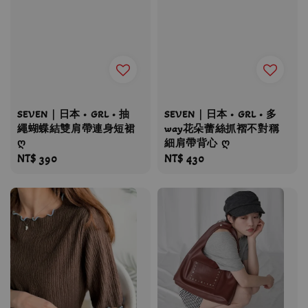
SEVEN｜日本 • GRL • 抽
SEVEN｜日本 • GRL • 多
繩蝴蝶結雙肩帶連身短裙
way花朵蕾絲抓褶不對稱
ღ
細肩帶背心 ღ
Regular
NT$ 390
Regular
NT$ 430
price
price