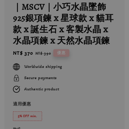
｜MSCV｜小巧水晶墜飾
925銀項鍊 x 星球款 x 貓耳
款 x 誕生石 x 客製水晶 x
水晶項鍊 x 天然水晶項鍊
Sale
NT$ 370
Regular
優惠
NT$ 390
price
price
Worldwide shipping
Secure payments
Authentic product
適用優惠
5% OFF min.