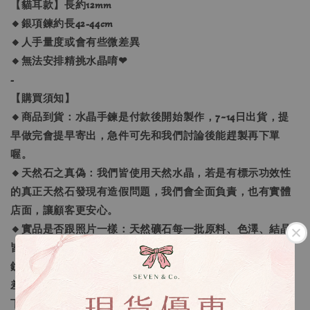
【貓耳款】長約12mm
🔸銀項鍊約長42-44cm
🔸人手量度或會有些微差異
🔸無法安排精挑水晶唷❤
-
【購買須知】
🔸商品到貨：水晶手鍊是付款後開始製作，7~14日出貨，提
早做完會提早寄出，急件可先和我們討論後能趕製再下單
喔。
🔸天然石之真偽：我們皆使用天然水晶，若是有標示功效性
的真正天然石發現有造假問題，我們會全面負責，也有實體
店面，讓顧客更安心。
🔸實品是否跟照片一樣：天然礦石每一批原料、色澤、結晶
皆不相同，尤其是內含結晶物的水晶（如綠幽靈、草莓晶、
鈦晶、黑髮晶等）每一顆都會不一樣喔，每台螢幕皆有色
差，我們會把關在合理狀況內，不過若堅持和照片一模一樣
下單前請三思喔！也歡迎直接來門市選購。