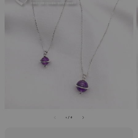
1
/
6