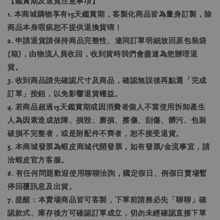
【鑑賞期及退貨注意事項】
1. 本商城購物享有15天鑑賞期，客製化商品皆為量身訂製，除
商品本身瑕疵恕不提供退換貨唷！
2. 申請退貨請保持商品完整性、連同訂單明細放回原包裝袋
(箱)，由物流人員收回，收到貨時我們會盡速為您辦理退
貨。
3. 收到商品請先確認尺寸及商品，確認無誤後再點選「完成
訂單」按鈕，以免影響退貨權益。
4. 若商品超過15天鑑賞期或因消費者個人不當使用拆卸產生
人為因素造成故障、損毀、磨損、擦傷、刮傷、髒污、包裝
破損不完整者，或是附配件不齊者，恕不接受退貨。
5. 本商城發票為蝦皮商城代開發票，如有發票/金流事宜，請
洽蝦皮官方客服。
6. 有任何問題歡迎使用聊聊洽詢，國定假日、例假日賣場暫
停回覆訊息及出貨。
7. 提醒：本賣場商品皆可客製，下單前請務必先「聊聊」確
認款式、庫存後方可確認訂單成立，切勿未經確認直接下單