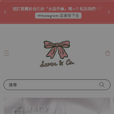
♡ 
唷ꕀ♡
想訂製屬於自己的『水晶手鍊』嗎ꕀ♡ 私訊我們.ᐟ.ᐟ
📣Instagram 這邊按下去
搜尋