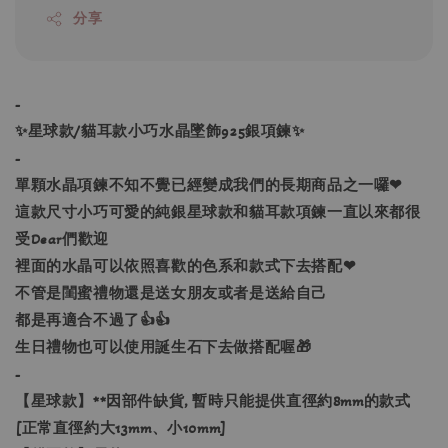
分享
-
✨星球款/貓耳款小巧水晶墜飾925銀項鍊✨
-
單顆水晶項鍊不知不覺已經變成我們的長期商品之一囉❤
這款尺寸小巧可愛的純銀星球款和貓耳款項鍊一直以來都很
受Dear們歡迎
裡面的水晶可以依照喜歡的色系和款式下去搭配❤
不管是閨蜜禮物還是送女朋友或者是送給自己
都是再適合不過了👍👍
生日禮物也可以使用誕生石下去做搭配喔🎁
-
【星球款】**因部件缺貨, 暫時只能提供直徑約8mm的款式
[正常直徑約大13mm、小10mm]