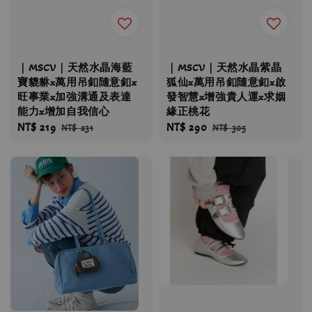
｜MSCV｜天然水晶海藍
｜MSCV｜天然水晶紫晶
寶貔貅x萬用吊釦隨意釦x
狐仙x萬用吊釦隨意釦x啟
旺事業x加強溝通及表達
發智慧x增強貴人運x求姻
能力x增加自我信心
緣正桃花
Sale
NT$ 219
Regular
Sale
NT$ 290
Regular
NT$ 231
NT$ 305
price
price
price
price