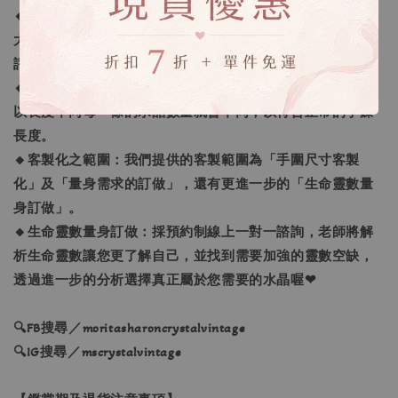
🔸勿用評價溝通：商品有任何問題請私訊我們，我們會盡最
大努力協助處理，切勿用評價溝通，我們不願意給予一樣的
評價回覆，可以接受再下單喔。
🔸手鍊顆數問題：我們會依照每個人的手圍去量身打造，所
以長度不同每一條的水晶數量就會不同，以符合正常的手鍊
長度。
🔸客製化之範圍：我們提供的客製範圍為「手圍尺寸客製
化」及「量身需求的訂做」，還有更進一步的「生命靈數量
身訂做」。
🔸生命靈數量身訂做：採預約制線上一對一諮詢，老師將解
析生命靈數讓您更了解自己，並找到需要加強的靈數空缺，
透過進一步的分析選擇真正屬於您需要的水晶喔❤
🔍FB搜尋／moritasharoncrystalvintage
🔍IG搜尋／mscrystalvintage