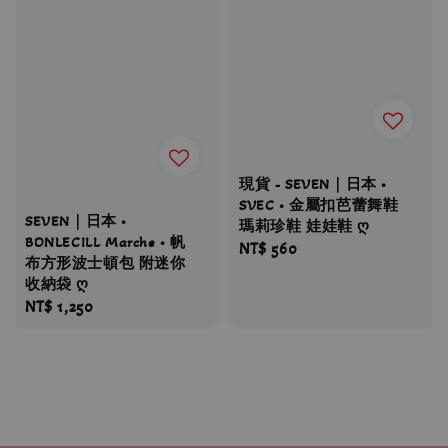
現貨 - SEVEN｜日本 •
SVEC • 金屬扣芭蕾舞鞋
SEVEN｜日本 •
瑪莉珍鞋 娃娃鞋 ღ
BONLECILL Marche • 帆
Regular
NT$ 560
布方形波士頓包 附迷你
price
收納袋 ღ
Regular
NT$ 1,250
price