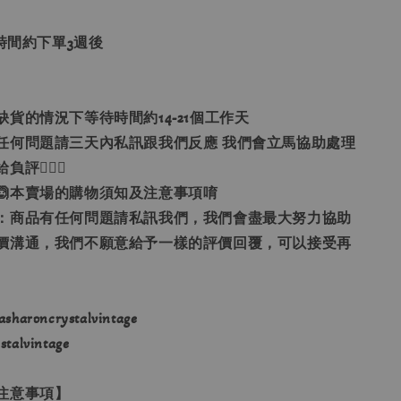
貨時間約下單3週後
缺貨的情況下等待時間約14-21個工作天
有任何問題請三天內私訊跟我們反應 我們會立馬協助處理
評🙇🏻‍♀
🙆本賣場的購物須知及注意事項唷
通：商品有任何問題請私訊我們，我們會盡最大努力協助
價溝通，我們不願意給予一樣的評價回覆，可以接受再
haroncrystalvintage
alvintage
注意事項】