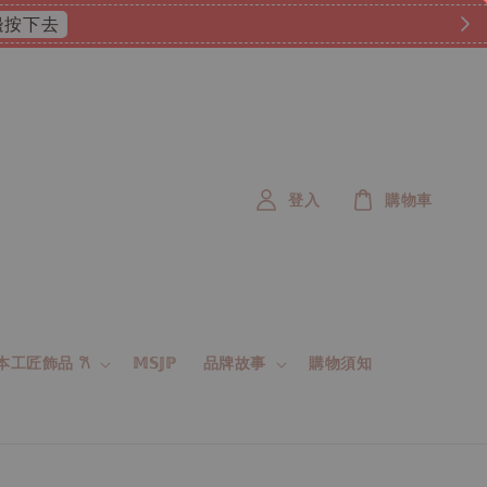
 這邊按下去
登入
購物車
 日本工匠飾品 𐙚
𝕄𝕊𝕁ℙ
品牌故事
購物須知