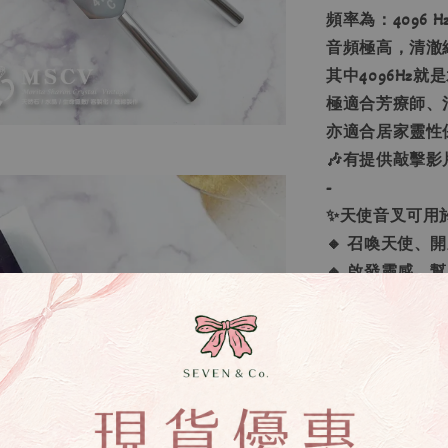
頻率為：4096 Hz、
音頻極高，清澈
其中4096Hz
極適合芳療師、
亦適合居家靈性
🎶有提供敲擊影
-
✨天使音叉可用
🔸 召喚天使
🔸 啟發靈感、
🔸 淨化空間的
🔸 淨化動植物
🔸 淨化個人氣場
🔸 淨化並啟
淨化的水晶體，
🔸 增強水晶