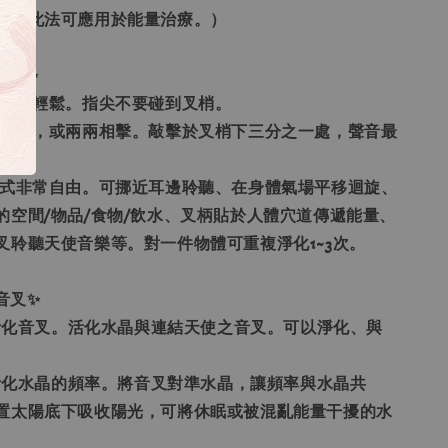
乘。此法可應用於能量治療。）
方式✨
，手腕放輕鬆。指尖不要碰到叉梢。
白水晶柱，或兩兩相擊。敲擊於叉梢下三分之一處，聲音最
用方式非常自由。可挪近耳邊聆聽、在身體氣場平移迴旋、
的空間/物品/食物/飲水、叉柄貼於人體穴道傳遞能量、
叉聆聽天使音樂等。對一件物體可重複淨化1~3次。
音叉✨
水晶活化音叉。活化水晶與連結天使之音叉。可以淨化、與
率是活化水晶的頻率。將音叉對準水晶，讓頻率與水晶共
置太陽底下吸收陽光，可將休眠或被混亂能量干擾的水