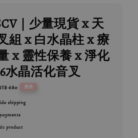
SCV｜少量現貨 x 天
組 x 白水晶柱 x 療
 x 靈性保養 x 淨化
096水晶活化音叉
Regular
優惠
NT$ 680
price
ide shipping
 payments
ic product