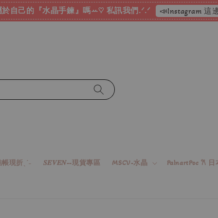
於自己的『水晶手鍊』嗎ꕀ♡ 私訊我們.ᐟ.ᐟ
📣Instagram
帳現折ˎˊ˗
𝑺𝑬𝑽𝑬𝑵--現貨專區
MSCV-水晶
PalnartPoc 