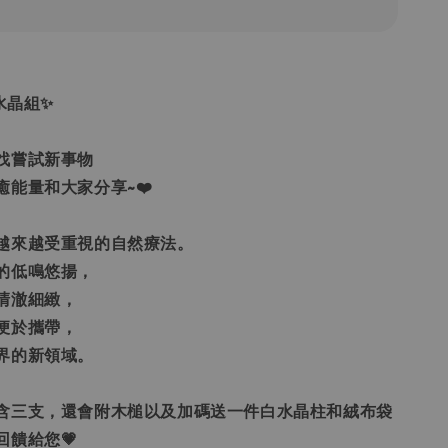
水晶組✨
找嘗試新事物
癒能量和大家分享~❤️
越來越受重視的自然療法。
的低鳴悠揚，
清澈細緻，
便於攜帶，
界的新領域。
含三支，還會附木槌以及加碼送一件白水晶柱和絨布袋
回饋給您💗