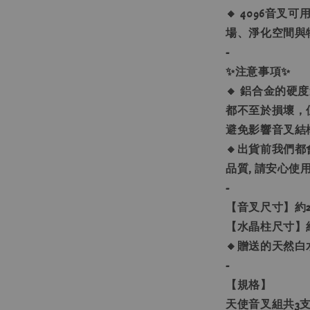
🔸 4096音
場、淨化空間與
-
✨注意事項✨
🔸 鋁合金的
都不至於損壞，
避免影響音叉結
🔸出貨前我們都
品質, 請安心使用
-
【音叉尺寸】約2.5cm
【水晶柱尺寸】約
🔸贈送的天然
-
【規格】
天使音叉組共3