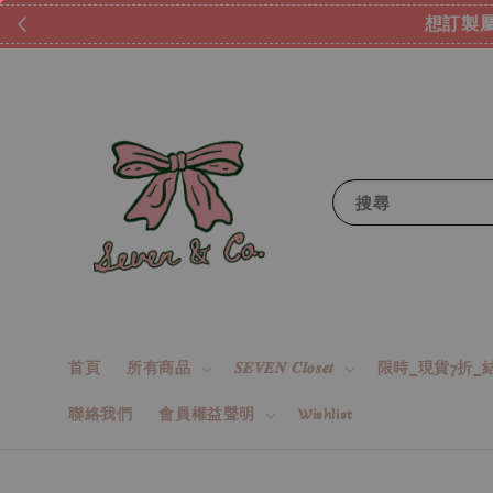
想訂製屬
搜尋
首頁
所有商品
𝑺𝑬𝑽𝑬𝑵 𝑪𝒍𝒐𝒔𝒆𝒕
限時_現貨7折_結
聯絡我們
會員權益聲明
Wishlist