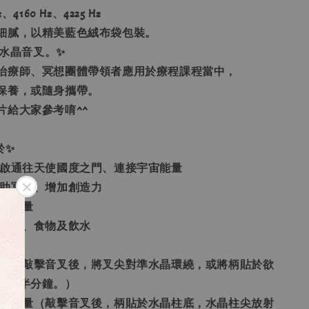
4160 Hz、4225 Hz
細膩，以精美藍色絨布袋包裝。
就是水晶音叉。✨
治療師、冥想團體帶領者應用於療程課程當中，
保養，或隨身攜帶。
片給大家參考唷^^
於✨
、開啟通往天使國度之門、連接宇宙能量
幫助冥想、增加創造力
負面能量
、物品、食物及飲水
動水晶（敲擊音叉後，將叉尖對準水晶環繞，或將柄貼於欲
持續半分鐘。）
的療癒能量（敲擊音叉後，柄貼於水晶柱底，水晶柱尖放射