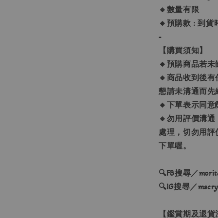
🔸數量有限
🔸預購款 : 到
-
【購買須知】
🔸預購商品若未
🔸商品收到後
懇請未溝通而先給負
🔸下單表示同意
🔸勿用評價溝
處理，切勿用評
下單喔。
🔍FB搜尋／moritas
🔍IG搜尋／mscryst
【鑑賞期及退貨