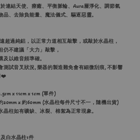
叉可用於連結天使、療癒、平衡脈輪、Aura層淨化、調節氣
物品、去除負能量、魔法儀式、驅逐惡靈。
硬度遠超過純鋁，以正常力道相互敲擊，或敲於水晶柱，
但仍不建議「大力」敲擊，
構及以維音頻準確。
會測試音叉狀況, 樂器的製造難免會有細微刮痕, 不影響
❤️
 x 11cm x 1cm (單件)
20mm x 約60mm (水晶柱每件尺寸不一，隨機出貨)
白水晶柱如有礦缺、冰裂、棉絮為正常現象。
支及白水晶柱1件