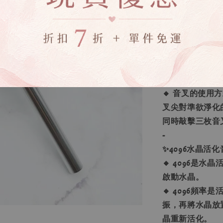
出的能量就會加
-
✨天使音叉使用
🔸 輕握柄處
🔸 可敲擊於
佳。
🔸 音叉的使
叉尖對準欲淨化
同時敲擊三枚音
-
✨4096水晶活化
🔸 4096是
啟動水晶。
🔸 4096頻
振，再將水晶放
晶重新活化。