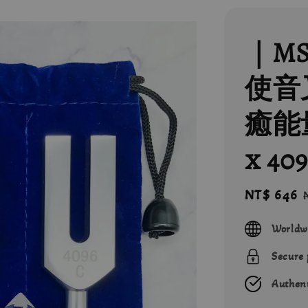
｜M
使音叉
癒能量
x 4
Sale
NT$ 646
price
Worldw
Secure
Authent