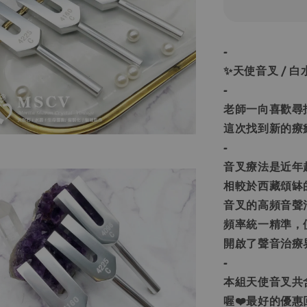
-
✨天使音叉 / 白
-
老師一向喜歡尋
這次找到新的療
-
音叉療法是近年
相較於西藏頌缽
音叉的高頻音聲
頻率統一精準，
開啟了聲音治療
-
本組天使音叉共
喔❤️最好的優惠