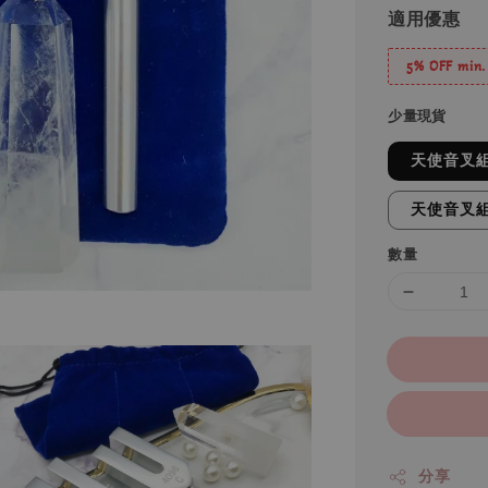
適用優惠
5% OFF min.
少量現貨
天使音叉組
天使音叉組
數量
分享