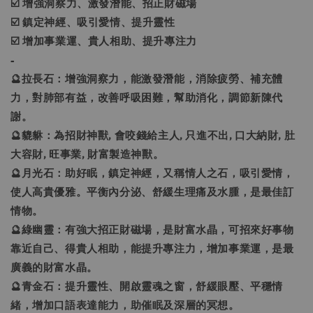
☑️ 增強洞察力、激發潛能、招正財磁場
☑️ 鎮定神經、吸引愛情、提升靈性
☑️ 增加事業運、貴人相助、提升專注力
-
🔮拉長石：增強洞察力，能激發潛能，消除疲勞、補充體
力，對肺部有益，改善呼吸困難，幫助消化，調節新陳代
謝。
🔮貔貅：為招財神獸, 會咬錢給主人, 只進不出, 口大納財, 肚
大容財, 旺事業, 財富製造神獸。
🔮月光石：助好眠，鎮定神經，又稱情人之石，吸引愛情，
使人高貴優雅。平衡內分泌、舒緩生理痛及水腫，是最佳訂
情物。
🔮綠幽靈：有強大招正財磁場，是財富水晶，可招來好事物
靠近自己、得貴人相助，能提升專注力，增加事業運，是最
廣義的財富水晶。
🔮青金石：提升靈性、開啟靈魂之窗，舒緩眼壓、平穩情
緒，增加口語表達能力，助催眠及深層的冥想。