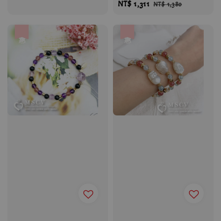
Sale
NT$ 1,311
Regular
price
price
NT$ 1,380
price
price
優惠
優惠