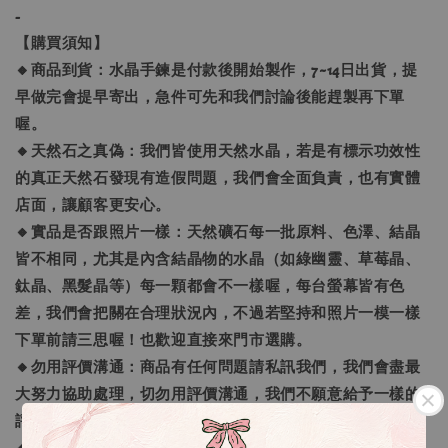
-
【購買須知】
🔸商品到貨：水晶手鍊是付款後開始製作，7~14日出貨，提
早做完會提早寄出，急件可先和我們討論後能趕製再下單
喔。
🔸天然石之真偽：我們皆使用天然水晶，若是有標示功效性
的真正天然石發現有造假問題，我們會全面負責，也有實體
店面，讓顧客更安心。
🔸實品是否跟照片一樣：天然礦石每一批原料、色澤、結晶
皆不相同，尤其是內含結晶物的水晶（如綠幽靈、草莓晶、
鈦晶、黑髮晶等）每一顆都會不一樣喔，每台螢幕皆有色
差，我們會把關在合理狀況內，不過若堅持和照片一模一樣
下單前請三思喔！也歡迎直接來門市選購。
🔸勿用評價溝通：商品有任何問題請私訊我們，我們會盡最
大努力協助處理，切勿用評價溝通，我們不願意給予一樣的
評價回覆，可以接受再下單喔。