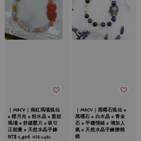
｜MSCV｜南紅瑪瑙狐仙
｜MSCV｜黑曜石狐仙 x
x 橙月光 x 粉水晶 x 藍紋
黑曜石 x 白水晶 x 青金
瑪瑙 x 舒緩壓力 x 吸引
石 x 平穩情緒 x 增加人
正能量 x 天然水晶手鍊
氣 x 天然水晶手鍊贈精
緻
Sale
NT$ 1,406
Regular
NT$ 1,480