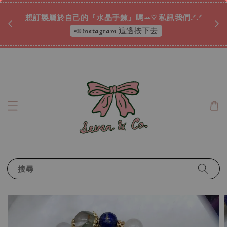
♡ 
唷ꕀ♡
想訂製屬於自己的『水晶手鍊』嗎ꕀ♡ 私訊我們.ᐟ.ᐟ
📣Instagram 這邊按下去
搜尋