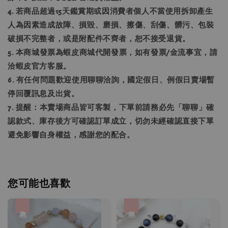
4. 若商品超過15天鑑賞期或因消費者個人不當使用拆卸產生
人為因素造成故障、損毀、磨損、擦傷、刮傷、髒污、包裝
破損不完整者，或是附配件不齊者，恕不接受退貨。
5. 本商城發票為蝦皮商城代開發票，如有發票/金流事宜，請
洽蝦皮官方客服。
6. 有任何問題歡迎使用聊聊洽詢，國定假日、例假日賣場暫
停回覆訊息及出貨。
7. 提醒：本賣場商品皆可客製，下單前請務必先「聊聊」確
認款式、庫存後方可確認訂單成立，切勿未經確認直接下單
避免影響自身權益，感謝您的配合。
您可能也喜歡
優惠
優惠