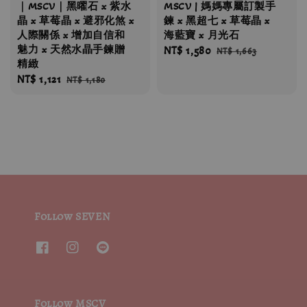
｜MSCV｜黑曜石 x 紫水
MSCV | 媽媽專屬訂製手
晶 x 草莓晶 x 避邪化煞 x
鍊 x 黑超七 x 草莓晶 x
人際關係 x 增加自信和
海藍寶 x 月光石
魅力 x 天然水晶手鍊贈
Sale
NT$ 1,580
Regular
NT$ 1,663
精緻
price
price
Sale
NT$ 1,121
Regular
NT$ 1,180
price
price
Follow SEVEN
Follow MSCV