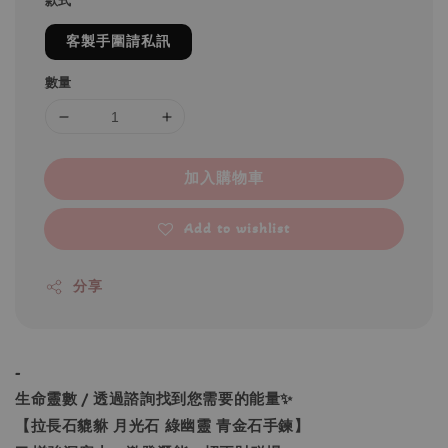
款式
客製手圍請私訊
數量
加入購物車
Add to wishlist
分享
-
生命靈數 / 透過諮詢找到您需要的能量✨
【拉長石貔貅 月光石 綠幽靈 青金石手鍊】