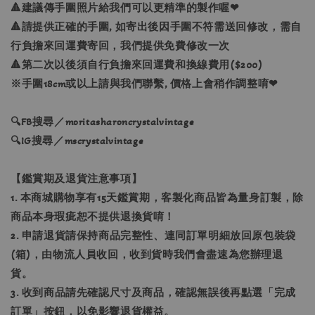
🔺建議傳手圍照片給我們可以更精準的製作喔❤
🔺請提供正確的手圍, 如寄出後因手圍不符需送回修改，需自
行負擔來回運費寄回，我們提供免費修改一次
🔺第二次以後須自行負擔來回運費和換線費用($200)
※手圍18cm或以上請與我們聯繫, 價格上會稍作調整唷❤
🔍FB搜尋／moritasharoncrystalvintage
🔍IG搜尋／mscrystalvintage
【鑑賞期及退貨注意事項】
1. 本商城購物享有15天鑑賞期，客製化商品皆為量身訂製，除
商品本身瑕疵恕不提供退換貨唷！
2. 申請退貨請保持商品完整性、連同訂單明細放回原包裝袋
(箱)，由物流人員收回，收到貨時我們會盡速為您辦理退
貨。
3. 收到商品請先確認尺寸及商品，確認無誤後再點選「完成
訂單」按鈕，以免影響退貨權益。