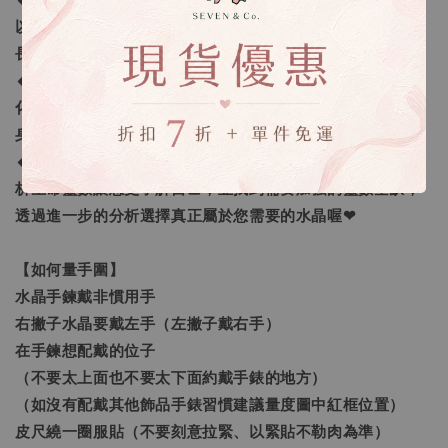
🔸手鍊顆數問題：我們會依照每個人的手圍去量身打造，所
以長度不同每一條的水晶數量就會不同，以符合正常的手鍊
長度。
🔸客製化之範圍：我們提供的客製範圍為「手圍尺寸客製
化」及「量身需求的訂做」，還有更進一步的「生命靈數量
身訂做」。
🔸生命靈數量身訂做：採預約制線上一對一諮詢，老師將解
析生命靈數讓您更了解自己，並找到需要加強的靈數空缺，
透過進一步的分析選擇真正屬於您需要的水晶喔❤
【如何量手圍】
水晶手鍊戴非慣用手
右撇子水晶要戴左手（左撇子戴右手）
在手鍊想配戴的位子
（不要太上面也不要太下面約戴手錶的地方）
（如沒有配戴其他飾品手錶習慣建議量度圖中紅框位置）
皮尺繞一圈服貼（不要刻意拉緊、以緊貼不勒肉為準）