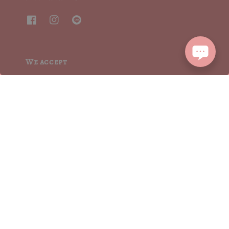
We accept
2015┃ MoritaSharonCrystalVintage┃MSCV.× SEVENJewelry&co 版權所有
服務條款 | TERMS OF SERVICE
隱私權聲明 | PRIVACY POLICY
|
退換貨方式流程 | RETURN POLICY
|