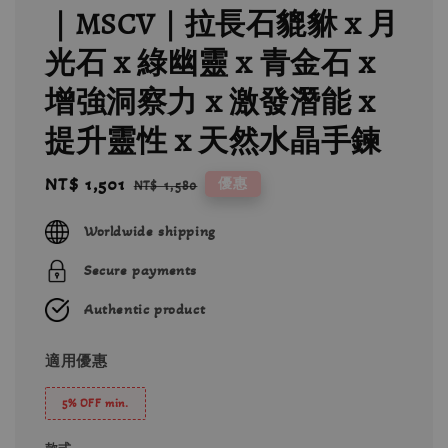
｜MSCV｜拉長石貔貅 x 月
光石 x 綠幽靈 x 青金石 x
增強洞察力 x 激發潛能 x
提升靈性 x 天然水晶手鍊
Sale
NT$ 1,501
Regular
優惠
NT$ 1,580
price
price
Worldwide shipping
Secure payments
Authentic product
適用優惠
5% OFF min.