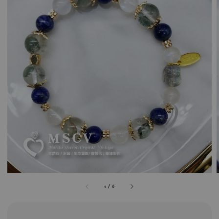
1
/
6