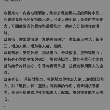
-
🔮極光23：內含23種礦物，集合多種能量共振的獨特水晶。
它是能量超強的多功能水晶，可通人體七輪，激發內在洞察
力，可開啟更高的覺知和靈通能力，助你充分發揮你的潛
能。
🔮狐仙：增加愛情運，幫助感情穩定，求姻緣正桃花，斬小
三，增加人氣，增加客人緣、業績。
🔮葡萄石：安定神經，消除壓力。舒緩緊張、疲勞等壓力，
保持身心方面平衡與穩定，增強決斷力，對於事業心非常強
盛能給予冷靜的心，引導你實現目標，並促進和周圍人的協
調。
🔮堇青石： 具招財能力。可以幫助你增加人緣，加強說話能
力。對「理性」和「靈性」有調和的作用，能鞏固領導權
力。最適合從事管理性質職業人士配戴。增強辦事能力及信
心。
-