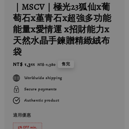
｜MSCV｜極光23狐仙x葡
萄石x堇青石x超強多功能
能量x愛情運 x招財能力x
天然水晶手鍊贈精緻絨布
袋
Sale
NT$ 1,311
Regular
售完
NT$ 1,380
price
price
Worldwide shipping
Secure payments
Authentic product
適用優惠
5% OFF min.