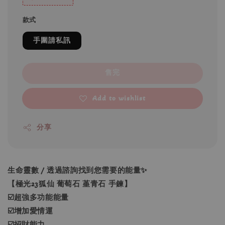
款式
手圍請私訊
售完
Add to wishlist
分享
生命靈數 / 透過諮詢找到您需要的能量✨
【極光23狐仙 葡萄石 堇青石 手鍊】
☑️超強多功能能量
☑️增加愛情運
☑️招財能力