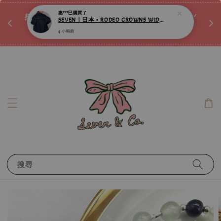
♡ 
唷ꕀ♡
想訂製屬於自己的『水晶手鍊』嗎ꕀ♡ 私訊我們.ᐟ.ᐟ
📣Instagram 這邊按下去
搜尋