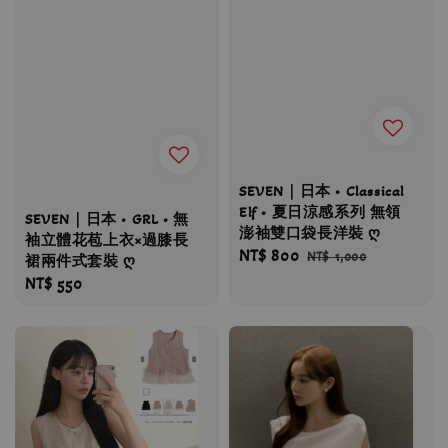
SEVEN｜日本 • Classical
Elf • 夏日涼感系列 無領
SEVEN｜日本 • GRL • 無
澎袖雙口袋長洋裝 ღ
袖立體花苞上衣×過膝長
Sale
NT$ 800
Regular
NT$ 1,000
裙兩件式套裝 ღ
price
price
Regular
NT$ 550
price