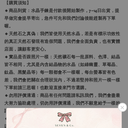
【購買須知】
🔸商品到貨：水晶手鍊是付款後開始製作，7~14日出貨，提
早做完會提早寄出，急件可先和我們討論後能趕製再下單
喔。
🔸天然石之真偽：我們皆使用天然水晶，若是有標示功效性
的真正天然石發現有造假問題，我們會全面負責，也有實體
店面，讓顧客更安心。
🔸實品是否跟照片一樣：天然礦石每一批原料、色澤、結晶
皆不相同，尤其是內含結晶物的水晶（如綠幽靈、草莓晶、
鈦晶、黑髮晶等）每一顆都會不一樣喔，每台螢幕皆有色
差，我們會把關在合理狀況內，不過若堅持和照片一模一樣
下單前請三思喔！也歡迎直接來門市選購。
🔸勿用評價溝通：商品有任何問題請私訊我們，我們會盡最
大努力協助處理，切勿用評價溝通，我們不願意給予一樣的
評價回覆，可以接受再下單喔。
🔸手鍊顆數問題：我們會依照每個人的手圍去量身打造，所
以長度不同每一條的水晶數量就會不同，以符合正常的手鍊