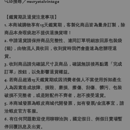
🔍IG搜尋／mscrystalvintage
【鑑賞期及退貨注意事項】
1. 本商城購物享有15天鑑賞期，客製化商品皆為量身訂製，除
商品本身瑕疵恕不提供退換貨唷！
2. 申請退貨請保持商品完整性、連同訂單明細放回原包裝袋
(箱)，由物流人員收回，收到貨時我們會盡速為您辦理退
貨。
3. 收到商品請先確認尺寸及商品，確認無誤後再點選「完成
訂單」按鈕，以免影響退貨權益。
4. 若商品超過15天鑑賞期或因消費者個人不當使用拆卸產生
人為因素造成故障、損毀、磨損、擦傷、刮傷、髒污、包裝
破損不完整者，或是附配件不齊者，恕不接受退貨。
5. 本商城發票為蝦皮商城代開發票，如有發票/金流事宜，請
洽蝦皮官方客服。
6. 有任何問題歡迎使用聊聊洽詢，國定假日、例假日賣場暫
停回覆訊息及出貨。