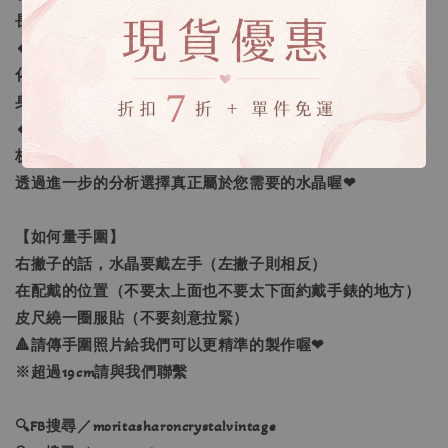
長度。
🔸客製化之範圍：我們提供的客製範圍為「手圍尺寸客製
化」及「量身需求的訂做」，還有更進一步的「生命靈數量
身訂做」。
🔸生命靈數量身訂做：採預約制線上一對一諮詢，老師將解
析生命靈數讓您更了解自己，並找到需要加強的靈數空缺，
透過進一步的分析選擇真正屬於您需要的水晶喔❤
【如何量手圍】
右撇子的話，水晶要戴左手（左撇子則相反）
在配戴的位置（不要太上面也不要太下面約戴手錶的地方）
皮尺繞一圈服貼（不要刻意拉緊）
🔺請傳手圍照片給我們可以更精準的製作喔❤
※超過19cm請與我們聯繫
🔍FB搜尋／moritasharoncrystalvintage