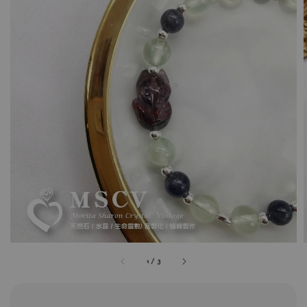
1
/
3