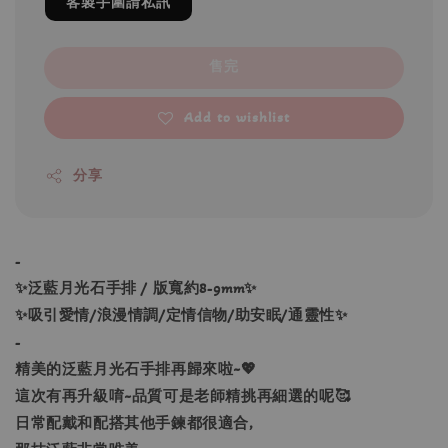
客製手圍請私訊
售完
Add to wishlist
分享
-
✨泛藍月光石手排 / 版寬約8-9mm✨
✨吸引愛情/浪漫情調/定情信物/助安眠/通靈性✨
-
精美的泛藍月光石手排再歸來啦~💖
這次有再升級唷~品質可是老師精挑再細選的呢🥰
日常配戴和配搭其他手鍊都很適合,