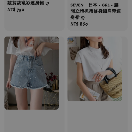
皺剪裁襯衫連身裙 ღ
SEVEN｜日本 • GRL • 腰
Regular
NT$ 750
間立體抓褶修身細肩帶連
price
身裙 ღ
Regular
NT$ 860
price