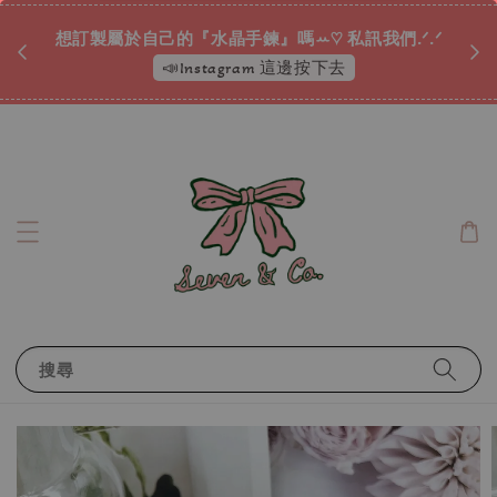
♡ 
唷ꕀ♡
想訂製屬於自己的『水晶手鍊』嗎ꕀ♡ 私訊我們.ᐟ.ᐟ
📣Instagram 這邊按下去
搜尋