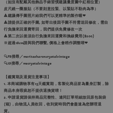
（如沒有配戴其他飾品手錶習慣建議量度圖中紅框位置）
皮尺繞一圈服貼（不要刻意拉緊、以緊貼不勒肉為準）
🔺建議傳手圍照片給我們可以更精準的製作喔❤
🔺請提供正確的手圍, 如寄出後因手圍不符需送回修改，需自
行負擔來回運費寄回，我們提供免費修改一次
🔺第二次以後須自行負擔來回運費和換線費用($200)
※超過18cm請與我們聯繫, 價格上會稍作調整唷❤
🔍FB搜尋／moritasharoncrystalvintage
🔍IG搜尋／mscrystalvintage
【鑑賞期及退貨注意事項】
1. 本商城購物享有15天鑑賞期，客製化商品皆為量身訂製，除
商品本身瑕疵恕不提供退換貨唷！
2. 申請退貨請保持商品完整性、連同訂單明細放回原包裝袋
(箱)，由物流人員收回，收到貨時我們會盡速為您辦理退
貨。