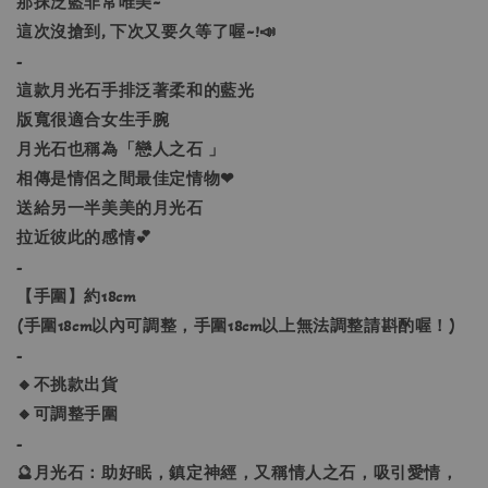
那抹泛藍非常唯美~
這次沒搶到, 下次又要久等了喔~!📣
-
這款月光石手排泛著柔和的藍光
版寬很適合女生手腕
月光石也稱為「戀人之石 」
相傳是情侶之間最佳定情物❤
送給另一半美美的月光石
拉近彼此的感情💕
-
【手圍】約18cm
(手圍18cm以內可調整，手圍18cm以上無法調整請斟酌喔！)
-
🔸不挑款出貨
🔸可調整手圍
-
🔮月光石：助好眠，鎮定神經，又稱情人之石，吸引愛情，