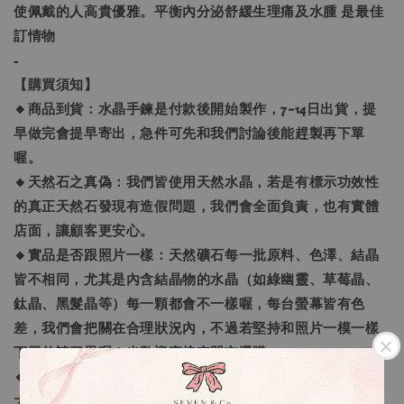
使佩戴的人高貴優雅。平衡內分泌舒緩生理痛及水腫 是最佳
訂情物
-
【購買須知】
🔸商品到貨：水晶手鍊是付款後開始製作，7~14日出貨，提
早做完會提早寄出，急件可先和我們討論後能趕製再下單
喔。
🔸天然石之真偽：我們皆使用天然水晶，若是有標示功效性
的真正天然石發現有造假問題，我們會全面負責，也有實體
店面，讓顧客更安心。
🔸實品是否跟照片一樣：天然礦石每一批原料、色澤、結晶
皆不相同，尤其是內含結晶物的水晶（如綠幽靈、草莓晶、
鈦晶、黑髮晶等）每一顆都會不一樣喔，每台螢幕皆有色
差，我們會把關在合理狀況內，不過若堅持和照片一模一樣
下單前請三思喔！也歡迎直接來門市選購。
🔸勿用評價溝通：商品有任何問題請私訊我們，我們會盡最
大努力協助處理，切勿用評價溝通，我們不願意給予一樣的