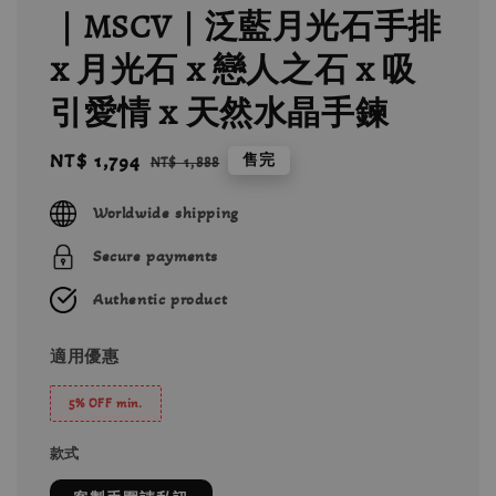
｜MSCV｜泛藍月光石手排
x 月光石 x 戀人之石 x 吸
引愛情 x 天然水晶手鍊
Sale
NT$ 1,794
Regular
售完
NT$ 1,888
price
price
Worldwide shipping
Secure payments
Authentic product
適用優惠
5% OFF min.
款式