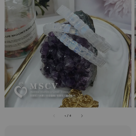
1
/
6