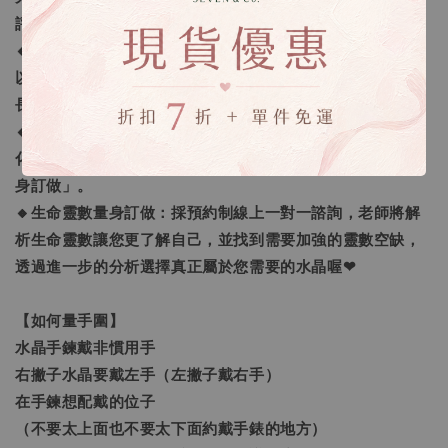
評價回覆，可以接受再下單喔。
🔸手鍊顆數問題：我們會依照每個人的手圍去量身打造，所
以長度不同每一條的水晶數量就會不同，以符合正常的手鍊
長度。
🔸客製化之範圍：我們提供的客製範圍為「手圍尺寸客製
化」及「量身需求的訂做」，還有更進一步的「生命靈數量
身訂做」。
🔸生命靈數量身訂做：採預約制線上一對一諮詢，老師將解
析生命靈數讓您更了解自己，並找到需要加強的靈數空缺，
透過進一步的分析選擇真正屬於您需要的水晶喔❤
【如何量手圍】
水晶手鍊戴非慣用手
右撇子水晶要戴左手（左撇子戴右手）
在手鍊想配戴的位子
（不要太上面也不要太下面約戴手錶的地方）