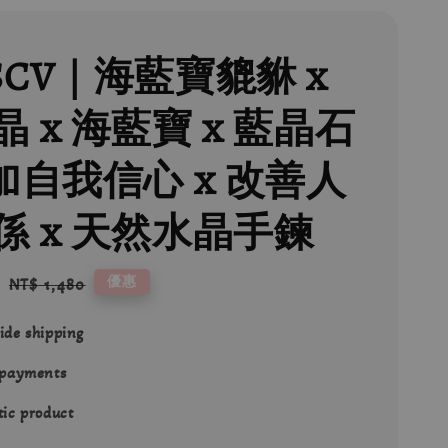
SCV｜海藍寶貔貅 x
 x 海藍寶 x 藍晶石
增加自我信心 x 改善人
係 x 天然水晶手鍊
6
Regular
優惠
NT$ 1,480
price
ide shipping
 payments
ic product