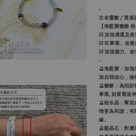
-
生命靈數 / 透
【海藍寶貔貅 粉
☑️ 加強溝通及
☑️ 旺事業、改
☑️ 加強魅力、
-
🔮海藍寶：加
加自我信心，做
🔮貔貅：為招財神
事業, 財富製造
🔮粉水晶：幫
情更為和諧，有
緣。
🔮藍晶石：對