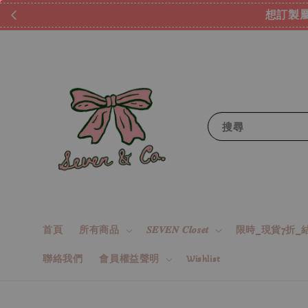
想訂製屬
搜尋
首頁
所有商品
𝑺𝑬𝑽𝑬𝑵 𝑪𝒍𝒐𝒔𝒆𝒕
限時_現貨7折_結
聯絡我們
會員權益聲明
Wishlist