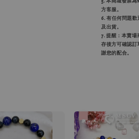
5. 本商城發
方客服。
6. 有任何問
及出貨。
7. 提醒：本
存後方可確認訂
謝您的配合。
優惠