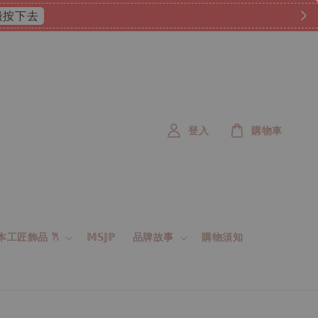
 這邊按下去
登入
購物車
 日本工匠飾品 𐙚
𝕄𝕊𝕁ℙ
品牌故事
購物須知