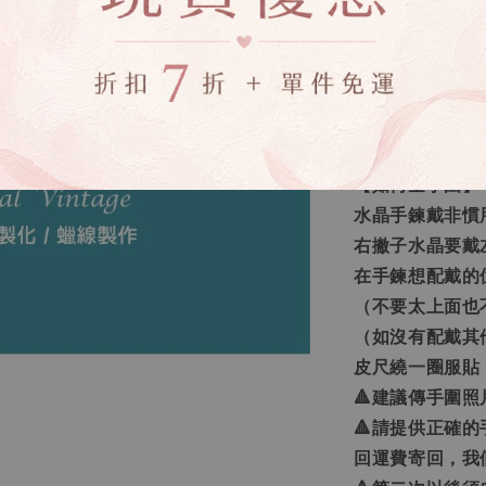
🔸客製化之範
需求的訂做」，
🔸生命靈數量
讓您更了解自己
真正屬於您需要
【如何量手圍】
水晶手鍊戴非慣
右撇子水晶要戴
在手鍊想配戴的
（不要太上面也
（如沒有配戴其
皮尺繞一圈服貼
🔺建議傳手圍
🔺請提供正確
回運費寄回，我