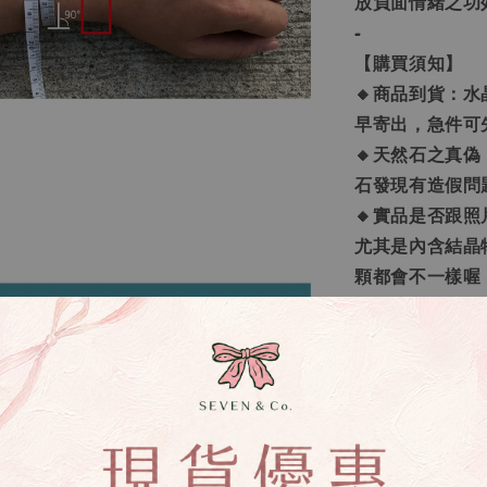
放負面情緒之功
-
【購買須知】
🔸商品到貨：水
早寄出，急件可
🔸天然石之真
石發現有造假問
🔸實品是否跟
尤其是內含結晶
顆都會不一樣喔
若堅持和照片一
🔸勿用評價溝
處理，切勿用評
下單喔。
🔸手鍊顆數問
每一條的水晶數