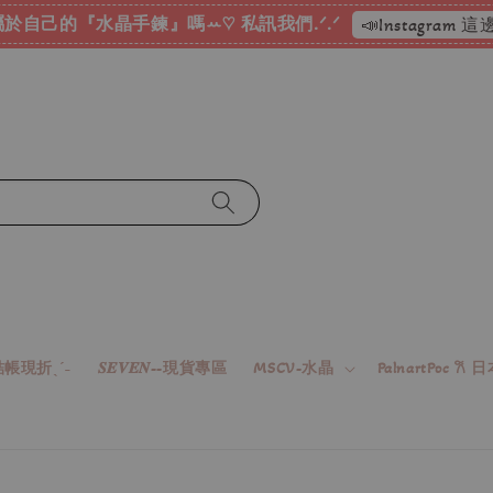
於自己的『水晶手鍊』嗎ꕀ♡ 私訊我們.ᐟ.ᐟ
📣Instagram
帳現折ˎˊ˗
𝑺𝑬𝑽𝑬𝑵--現貨專區
MSCV-水晶
PalnartPoc 