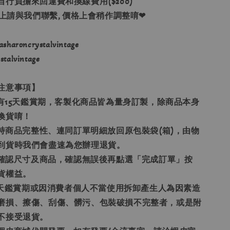
自行負擔來回運費和換線費用($200)
以上請與我們聯繫, 價格上會稍作調整唷❤
haroncrystalvintage
alvintage
注意事項】
享有15天鑑賞期，客製化商品皆為量身訂製，除商品本身
換貨唷！
保持商品完整性、連同訂單明細放回原包裝袋(箱)，由物
到貨時我們會盡速為您辦理退貨。
請先確認尺寸及商品，確認無誤後再點選「完成訂單」按
貨權益。
15天鑑賞期或因消費者個人不當使用拆卸產生人為因素造
磨損、擦傷、刮傷、髒污、包裝破損不完整者，或是附
不接受退貨。