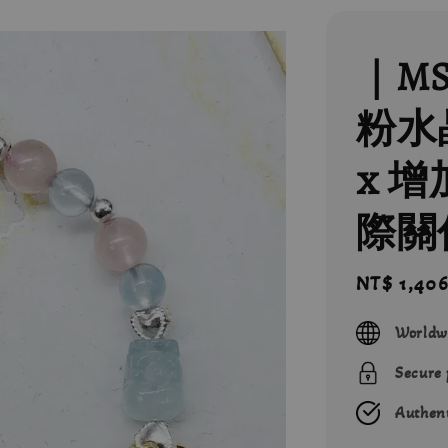
｜M
粉水晶
x 
際關
Sale
NT$ 1,40
price
Worldw
Secure
Authent