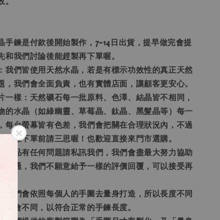
效。
晶手鍊是付款後開始製作，7~14日出貨，提早做完會提
先和我們討論後能趕製再下單喔。
偽：我們皆使用天然水晶，若是有標示功效性的真正天然
題，我們會全面負責，也有實體店面，讓顧客更安心。
照片一樣：天然礦石每一批原料、色澤、結晶皆不相同，
物的水晶（如綠幽靈、草莓晶、鈦晶、黑髮晶等）每一
，每台螢幕皆有色差，我們會把關在合理狀況內，不過
模一樣下單前請三思喔！也歡迎直接來門市選購。
通：商品有任何問題請私訊我們，我們會盡最大努力協助
價溝通，我們不願意給予一樣的評價回覆，可以接受再
題：我們會依照每個人的手圍去量身打造，所以長度不同
量就會不同，以符合正常的手鍊長度。