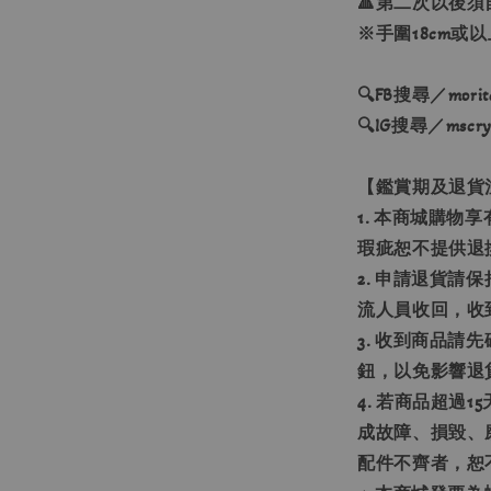
🔺第二次以後須
※手圍18cm或
🔍FB搜尋／moritas
🔍IG搜尋／mscryst
【鑑賞期及退貨
1. 本商城購物
瑕疵恕不提供退
2. 申請退貨請
流人員收回，收
3. 收到商品
鈕，以免影響退
4. 若商品超過
成故障、損毀、
配件不齊者，恕