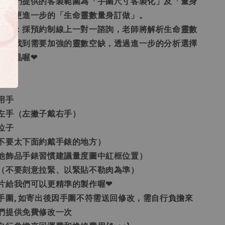
圍：我們提供的客製範圍為「手圍尺寸客製化」及「量身
還有更進一步的「生命靈數量身訂做」。
身訂做：採預約制線上一對一諮詢，老師將解析生命靈數
，並找到需要加強的靈數空缺，透過進一步的分析選擇
的水晶喔❤
用手
左手（左撇子戴右手）
位子
不要太下面約戴手錶的地方）
他飾品手錶習慣建議量度圖中紅框位置）
（不要刻意拉緊、以緊貼不勒肉為準）
照片給我們可以更精準的製作喔❤
的手圍, 如寄出後因手圍不符需送回修改，需自行負擔來
們提供免費修改一次