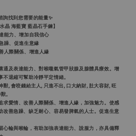
過諮詢找到您需要的能量✨
水晶 海藍寶 藍晶石手鍊】
表達能力、增加自我信心
善急躁、促進生意緣
改善人際關係、增進人緣
強溝通及表達能力、對喉嚨氣管甲狀腺及腺體具療效。增
事不退縮可幫助冷靜平定情緒。
獸, 會咬錢給主人, 只進不出, 口大納財, 肚大容財, 旺
神獸。
助追求愛情、改善人際關係、增進人緣，加強魅力。使感
助改善急躁、缺乏耐心、容易發脾氣的人士。促進生意
應眉心輪與喉輪，有助加強表達能力、說服力，亦具備釋