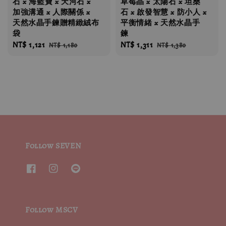
石 x 海藍寶 x 天河石 x
草莓晶 x 太陽石 x 坦桑
加強溝通 x 人際關係 x
石 x 啟發智慧 x 防小人 x
天然水晶手鍊贈精緻絨布
平衡情緒 x 天然水晶手
袋
鍊
Sale
NT$ 1,121
Regular
Sale
NT$ 1,311
Regular
NT$ 1,180
NT$ 1,380
price
price
price
price
Follow SEVEN
Follow MSCV