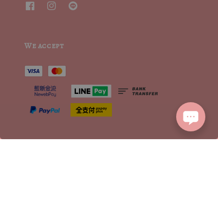
We accept
2015┃ MoritaSharonCrystalVintage┃MSCV.× SEVENJewelry&co 版權所有
服務條款 | TERMS OF SERVICE
隱私權聲明 | PRIVACY POLICY
|
退換貨方式流程 | RETURN POLICY
|