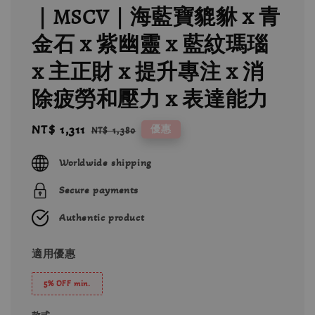
｜MSCV｜海藍寶貔貅 x 青
金石 x 紫幽靈 x 藍紋瑪瑙
x 主正財 x 提升專注 x 消
除疲勞和壓力 x 表達能力
Sale
NT$ 1,311
Regular
優惠
NT$ 1,380
price
price
Worldwide shipping
Secure payments
Authentic product
適用優惠
5% OFF min.