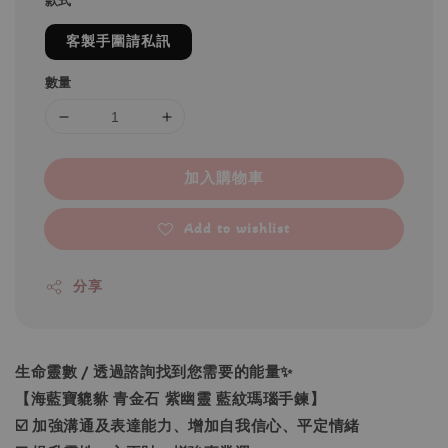
款式
客製手圍請私訊
數量
加入購物車
Add to wishlist
分享
生命靈數 / 透過諮詢找到您需要的能量✨
【海藍寶貔貅 青金石 紫幽靈 藍紋瑪瑙手鍊】
☑️ 加強溝通及表達能力、增加自我信心、平定情緒