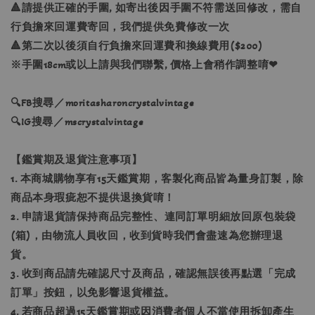
🔺請提供正確的手圍, 如寄出後因手圍不符需送回修改，需自
行負擔來回運費寄回，我們提供免費修改一次
🔺第二次以後須自行負擔來回運費和換線費用($200)
※手圍18cm或以上請與我們聯繫, 價格上會稍作調整唷❤
🔍FB搜尋／moritasharoncrystalvintage
🔍IG搜尋／mscrystalvintage
【鑑賞期及退貨注意事項】
1. 本商城購物享有15天鑑賞期，客製化商品皆為量身訂製，除
商品本身瑕疵恕不提供退換貨唷！
2. 申請退貨請保持商品完整性、連同訂單明細放回原包裝袋
(箱)，由物流人員收回，收到貨時我們會盡速為您辦理退
貨。
3. 收到商品請先確認尺寸及商品，確認無誤後再點選「完成
訂單」按鈕，以免影響退貨權益。
4. 若商品超過15天鑑賞期或因消費者個人不當使用拆卸產生