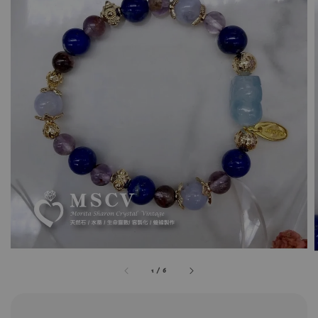
1
/
6