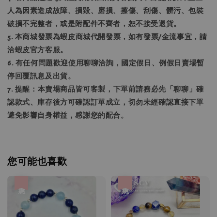
人為因素造成故障、損毀、磨損、擦傷、刮傷、髒污、包裝
破損不完整者，或是附配件不齊者，恕不接受退貨。
5. 本商城發票為蝦皮商城代開發票，如有發票/金流事宜，請
洽蝦皮官方客服。
6. 有任何問題歡迎使用聊聊洽詢，國定假日、例假日賣場暫
停回覆訊息及出貨。
7. 提醒：本賣場商品皆可客製，下單前請務必先「聊聊」確
認款式、庫存後方可確認訂單成立，切勿未經確認直接下單
避免影響自身權益，感謝您的配合。
您可能也喜歡
優惠
優惠