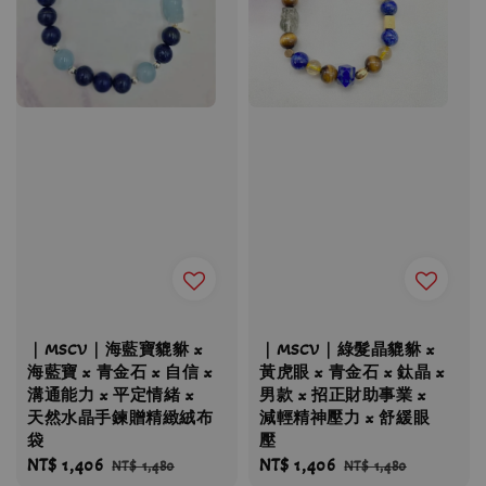
｜MSCV｜海藍寶貔貅 x
｜MSCV｜綠髮晶貔貅 x
海藍寶 x 青金石 x 自信 x
黃虎眼 x 青金石 x 鈦晶 x
溝通能力 x 平定情緒 x
男款 x 招正財助事業 x
天然水晶手鍊贈精緻絨布
減輕精神壓力 x 舒緩眼
袋
壓
Sale
NT$ 1,406
Regular
Sale
NT$ 1,406
Regular
NT$ 1,480
NT$ 1,480