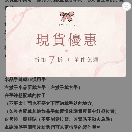
以長度不同每一條的水晶數量就會不同，以符合正常的手鍊
長度。
🔸客製化之範圍：我們提供的客製範圍為「手圍尺寸客製
化」及「量身需求的訂做」，還有更進一步的「生命靈數量
身訂做」。
🔸生命靈數量身訂做：採預約制線上一對一諮詢，老師將解
析生命靈數讓您更了解自己，並找到需要加強的靈數空缺，
透過進一步的分析選擇真正屬於您需要的水晶喔❤
【如何量手圍】
水晶手鍊戴非慣用手
右撇子水晶要戴左手（左撇子戴右手）
在手鍊想配戴的位子
（不要太上面也不要太下面約戴手錶的地方）
（如沒有配戴其他飾品手錶習慣建議量度圖中紅框位置）
皮尺繞一圈服貼（不要刻意拉緊、以緊貼不勒肉為準）
🔺建議傳手圍照片給我們可以更精準的製作喔❤