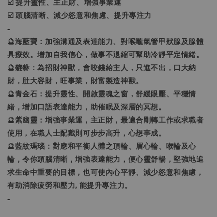
☑️ 提升靈性、主正財、增強事業運
☑️ 頭腦清晰、減少怒意和焦慮、提升專注力
-
🔮海藍寶：加強溝通及表達能力、對喉嚨氣管甲狀腺及腺體
具療效。增加自我信心，做事不退縮可幫助冷靜平定情緒。
🔮貔貅：為招財神獸，會咬錢給主人，只進不出，口大納
財，肚大容財，旺事業，財富製造神獸。
🔮青金石：提升靈性、開啟靈魂之窗，舒緩眼壓、平穩情
緒，增加口語表達能力，助催眠及深層的冥想。
🔮紫幽靈：增強事業運，主正財，最適合剛轉工作或求職者
使用，在職人士配戴則可步步高升，心想事成。
🔮藍紋瑪瑙：對應和平衡人體之頂輪、眉心輪、喉輪及心
輪，令你頭腦清晰，增強表達能力，便心靈舒暢，堅強地追
求生命中重要的目標，也可使內心平靜、減少怒意和焦慮，
有助消除疲勞和壓力, 能提升專注力。
-