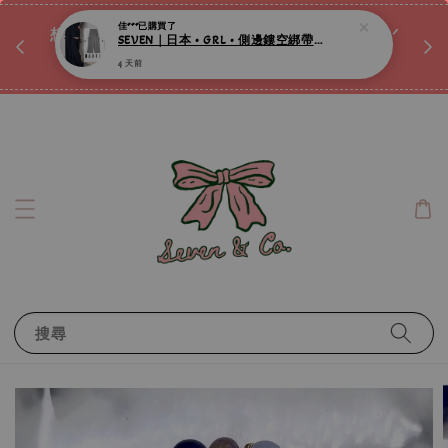
♡ 
佳***
已購買了
唷ꕀ♡
想訂製屬於自己的『水晶手鍊』嗎ꕀ♡ 私訊我們.ᐟ.ᐟ
SEVEN｜日本 • GRL • 側邊鏤空綁帶棉褲 ღ
📣Instagram 這邊按下去
4 天前
搜尋