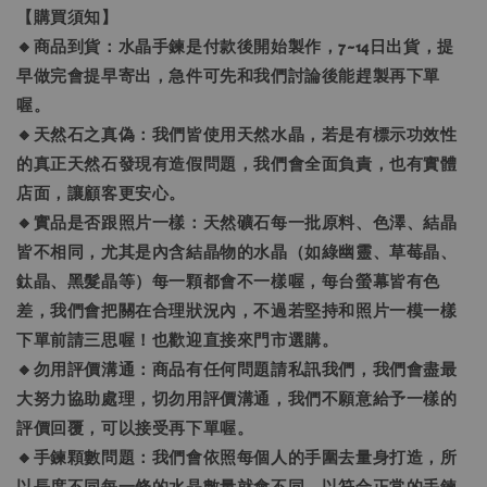
【購買須知】
🔸商品到貨：水晶手鍊是付款後開始製作，7~14日出貨，提
早做完會提早寄出，急件可先和我們討論後能趕製再下單
喔。
🔸天然石之真偽：我們皆使用天然水晶，若是有標示功效性
的真正天然石發現有造假問題，我們會全面負責，也有實體
店面，讓顧客更安心。
🔸實品是否跟照片一樣：天然礦石每一批原料、色澤、結晶
皆不相同，尤其是內含結晶物的水晶（如綠幽靈、草莓晶、
鈦晶、黑髮晶等）每一顆都會不一樣喔，每台螢幕皆有色
差，我們會把關在合理狀況內，不過若堅持和照片一模一樣
下單前請三思喔！也歡迎直接來門市選購。
🔸勿用評價溝通：商品有任何問題請私訊我們，我們會盡最
大努力協助處理，切勿用評價溝通，我們不願意給予一樣的
評價回覆，可以接受再下單喔。
🔸手鍊顆數問題：我們會依照每個人的手圍去量身打造，所