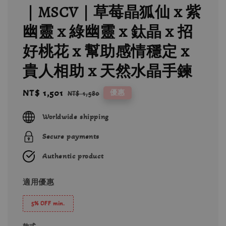
｜MSCV｜草莓晶狐仙 x 紫
幽靈 x 綠幽靈 x 鈦晶 x 招
好桃花 x 幫助感情穩定 x
貴人相助 x 天然水晶手鍊
Sale
NT$ 1,501
Regular
優惠
NT$ 1,580
price
price
Worldwide shipping
Secure payments
Authentic product
適用優惠
5% OFF min.