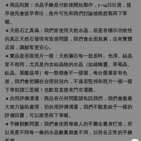
🔸商品到貨：水晶手鍊是付款後開始製作，7~14日出貨，提
早做完會提早寄出，急件可先和我們討論後能趕製再下單
喔。
🔸天然石之真偽：我們皆使用天然水晶，若是有標示功效性
的真正天然石發現有造假問題，我們會全面負責，也有實體
店面，讓顧客更安心。
🔸實品是否跟照片一樣：天然礦石每一批原料、色澤、結晶
皆不相同，尤其是內含結晶物的水晶（如綠幽靈、草莓晶、
鈦晶、黑髮晶等）每一顆都會不一樣喔，每台螢幕皆有色
差，我們會把關在合理狀況內，不過若堅持和照片一模一樣
下單前請三思喔！也歡迎直接來門市選購。
🔸勿用評價溝通：商品有任何問題請私訊我們，我們會盡最
大努力協助處理，切勿用評價溝通，我們不願意給予一樣的
評價回覆，可以接受再下單喔。
🔸手鍊顆數問題：我們會依照每個人的手圍去量身打造，所
以長度不同每一條的水晶數量就會不同，以符合正常的手鍊