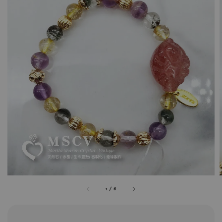
1
/
6