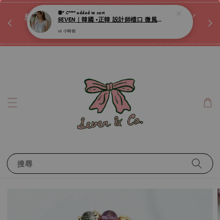
♡ 
唷ꕀ♡
想訂製屬於自己的『水晶手鍊』嗎ꕀ♡ 私訊我們.ᐟ.ᐟ
📣Instagram 這邊按下去
搜尋