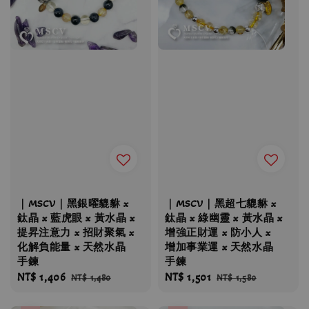
｜MSCV｜黑銀曜貔貅 x
｜MSCV｜黑超七貔貅 x
鈦晶 x 藍虎眼 x 黃水晶 x
鈦晶 x 綠幽靈 x 黃水晶 x
提昇注意力 x 招財聚氣 x
增強正財運 x 防小人 x
化解負能量 x 天然水晶
增加事業運 x 天然水晶
手鍊
手鍊
Sale
NT$ 1,406
Regular
Sale
NT$ 1,501
Regular
NT$ 1,480
NT$ 1,580
price
price
price
price