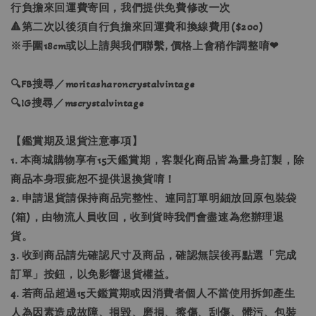
行負擔來回運費寄回，我們提供免費修改一次
🔺第二次以後須自行負擔來回運費和換線費用($200)
※手圍18cm或以上請與我們聯繫, 價格上會稍作調整唷❤
🔍FB搜尋／moritasharoncrystalvintage
🔍IG搜尋／mscrystalvintage
【鑑賞期及退貨注意事項】
1. 本商城購物享有15天鑑賞期，客製化商品皆為量身訂製，除
商品本身瑕疵恕不提供退換貨唷！
2. 申請退貨請保持商品完整性、連同訂單明細放回原包裝袋
(箱)，由物流人員收回，收到貨時我們會盡速為您辦理退
貨。
3. 收到商品請先確認尺寸及商品，確認無誤後再點選「完成
訂單」按鈕，以免影響退貨權益。
4. 若商品超過15天鑑賞期或因消費者個人不當使用拆卸產生
人為因素造成故障、損毀、磨損、擦傷、刮傷、髒污、包裝