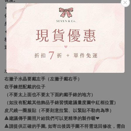
長度。
🔸客製化之範圍：我們提供的客製範圍為「手圍尺寸客製
化」及「量身需求的訂做」，還有更進一步的「生命靈數量
身訂做」。
🔸生命靈數量身訂做：採預約制線上一對一諮詢，老師將解
析生命靈數讓您更了解自己，並找到需要加強的靈數空缺，
透過進一步的分析選擇真正屬於您需要的水晶喔❤
【如何量手圍】
水晶手鍊戴非慣用手
右撇子水晶要戴左手（左撇子戴右手）
在手鍊想配戴的位子
（不要太上面也不要太下面約戴手錶的地方）
（如沒有配戴其他飾品手錶習慣建議量度圖中紅框位置）
皮尺繞一圈服貼（不要刻意拉緊、以緊貼不勒肉為準）
🔺建議傳手圍照片給我們可以更精準的製作喔❤
🔺請提供正確的手圍, 如寄出後因手圍不符需送回修改，需自