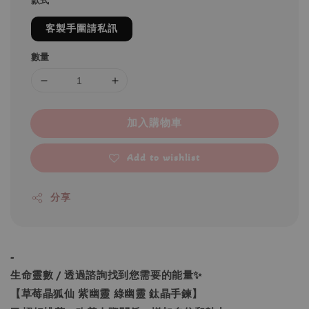
款式
客製手圍請私訊
數量
加入購物車
Add to wishlist
分享
-
生命靈數 / 透過諮詢找到您需要的能量✨
【草莓晶狐仙 紫幽靈 綠幽靈 鈦晶手鍊】