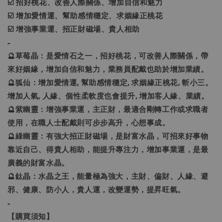
☑️ 招好桃花、改善人際關係、增加自信和魅力
☑️ 增加愛情運、幫助感情穩定、求姻緣正桃花
☑️ 增強事業運、招正財磁場、貴人相助
-
🔮草莓晶：是愛情石之一，招好桃花，可改善人際關係，帶
來好姻緣，增加自信和魅力，業務員配戴也助於增加業績。
🔮狐仙：增加愛情運, 幫助感情穩定, 求姻緣正桃花, 斬小三。
增加人氣, 人緣、個性柔軟度也會提升, 增加客人緣、業績。
🔮紫幽靈：增強事業運，主正財，最適合剛轉工作或求職者
使用，在職人士配戴則可步步高升，心想事成。
🔮綠幽靈：有強大招正財磁場，是財富水晶，可招來好事物
靠近自己、得貴人相助，能提升專注力，增加事業運，是最
廣義的財富水晶。
🔮鈦晶：水晶之王，能量極為強大，主財、偏財、人緣、避
邪、健康、防小人，貴人運，改變運勢，提昇旺氣。
-
【購買須知】