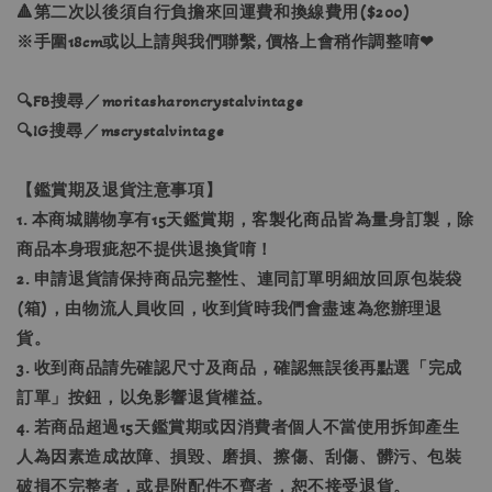
🔺第二次以後須自行負擔來回運費和換線費用($200)
※手圍18cm或以上請與我們聯繫, 價格上會稍作調整唷❤
🔍FB搜尋／moritasharoncrystalvintage
🔍IG搜尋／mscrystalvintage
【鑑賞期及退貨注意事項】
1. 本商城購物享有15天鑑賞期，客製化商品皆為量身訂製，除
商品本身瑕疵恕不提供退換貨唷！
2. 申請退貨請保持商品完整性、連同訂單明細放回原包裝袋
(箱)，由物流人員收回，收到貨時我們會盡速為您辦理退
貨。
3. 收到商品請先確認尺寸及商品，確認無誤後再點選「完成
訂單」按鈕，以免影響退貨權益。
4. 若商品超過15天鑑賞期或因消費者個人不當使用拆卸產生
人為因素造成故障、損毀、磨損、擦傷、刮傷、髒污、包裝
破損不完整者，或是附配件不齊者，恕不接受退貨。