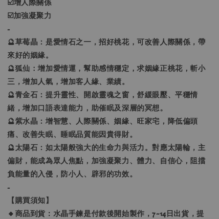
☑️增人際關係
☑️加強凝聚力
-
🔮草莓晶：是愛情石之一，招好桃花，可改善人際關係，帶
來好的姻緣。
🔮狐仙：增加愛情運，幫助感情穩定，求姻緣正桃花，斬小
三，增加人氣，增加客人緣、業績。
🔮青金石：提升靈性、開啟靈魂之窗，舒緩眼壓、平穩情
緒，增加口語表達能力，助催眠及深層的冥想。
🔮紫水晶：增智慧、人際關係、姻緣、旺家宅，降低偏頭
痛、改善失眠、睡眠品質能因貴得財。
🔮太陽石：如太陽般強大的生命力與活力。對應太陽輪，主
偏財，能成為眾人焦點，加強凝聚力、體力、自信心，阻擋
負能量的入侵，防小人、辟邪的功效。
-
【購買須知】
🔸商品到貨：水晶手鍊是付款後開始製作，7~14日出貨，提