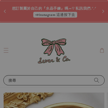
♡ 
唷ꕀ♡
想訂製屬於自己的『水晶手鍊』嗎ꕀ♡ 私訊我們.ᐟ.ᐟ
📣Instagram 這邊按下去
搜尋