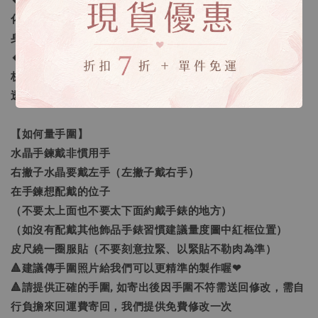
🔸客製化之範圍：我們提供的客製範圍為「手圍尺寸客製
化」及「量身需求的訂做」，還有更進一步的「生命靈數量
身訂做」。
🔸生命靈數量身訂做：採預約制線上一對一諮詢，老師將解
析生命靈數讓您更了解自己，並找到需要加強的靈數空缺，
透過進一步的分析選擇真正屬於您需要的水晶喔❤
【如何量手圍】
水晶手鍊戴非慣用手
右撇子水晶要戴左手（左撇子戴右手）
在手鍊想配戴的位子
（不要太上面也不要太下面約戴手錶的地方）
（如沒有配戴其他飾品手錶習慣建議量度圖中紅框位置）
皮尺繞一圈服貼（不要刻意拉緊、以緊貼不勒肉為準）
🔺建議傳手圍照片給我們可以更精準的製作喔❤
🔺請提供正確的手圍, 如寄出後因手圍不符需送回修改，需自
行負擔來回運費寄回，我們提供免費修改一次