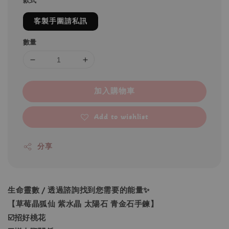
款式
客製手圍請私訊
數量
加入購物車
Add to wishlist
分享
生命靈數 / 透過諮詢找到您需要的能量✨
【草莓晶狐仙 紫水晶 太陽石 青金石手鍊】
☑️招好桃花