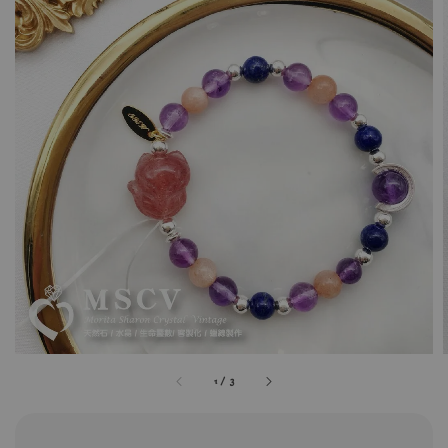
1
/
3