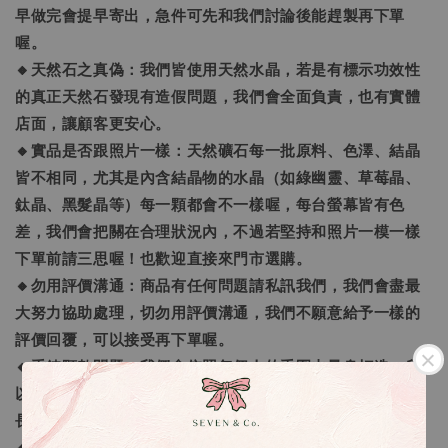
早做完會提早寄出，急件可先和我們討論後能趕製再下單
喔。
🔸天然石之真偽：我們皆使用天然水晶，若是有標示功效性
的真正天然石發現有造假問題，我們會全面負責，也有實體
店面，讓顧客更安心。
🔸實品是否跟照片一樣：天然礦石每一批原料、色澤、結晶
皆不相同，尤其是內含結晶物的水晶（如綠幽靈、草莓晶、
鈦晶、黑髮晶等）每一顆都會不一樣喔，每台螢幕皆有色
差，我們會把關在合理狀況內，不過若堅持和照片一模一樣
下單前請三思喔！也歡迎直接來門市選購。
🔸勿用評價溝通：商品有任何問題請私訊我們，我們會盡最
大努力協助處理，切勿用評價溝通，我們不願意給予一樣的
評價回覆，可以接受再下單喔。
🔸手鍊顆數問題：我們會依照每個人的手圍去量身打造，所
以長度不同每一條的水晶數量就會不同，以符合正常的手鍊
長度。