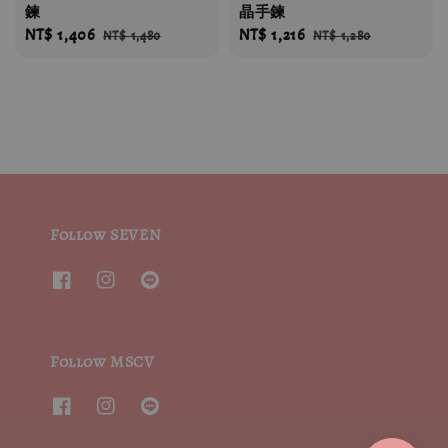
鍊
晶手鍊
Sale
NT$ 1,406
Regular
Sale
NT$ 1,216
Regular
NT$ 1,480
NT$ 1,280
price
price
price
price
Follow SEVEN
Follow MSCV