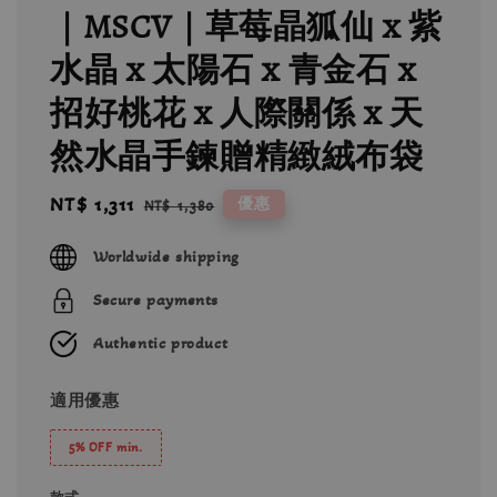
｜MSCV｜草莓晶狐仙 x 紫
水晶 x 太陽石 x 青金石 x
招好桃花 x 人際關係 x 天
然水晶手鍊贈精緻絨布袋
Sale
NT$ 1,311
Regular
優惠
NT$ 1,380
price
price
Worldwide shipping
Secure payments
Authentic product
適用優惠
5% OFF min.