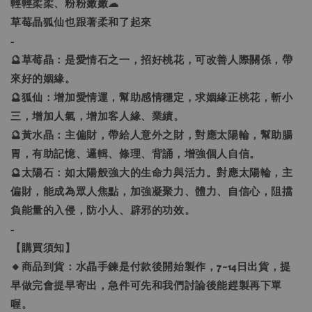
輕輕柔柔、粉粉嫩嫩☁
草莓晶狐仙也跟著柔和了起來
-
🔮草莓晶：是愛情石之一，招好桃花，可改善人際關係，帶
來好的姻緣。
🔮狐仙：增加愛情運，幫助感情穩定，求姻緣正桃花，斬小
三，增加人氣，增加客人緣、業績。
🔮黃水晶：主偏財，帶給人意外之財，對應太陽輪，幫助腸
胃，有助記憶、邏輯、條理、背誦，增強個人自信。
🔮太陽石：如太陽般強大的生命力與活力。對應太陽輪，主
偏財，能成為眾人焦點，加強凝聚力、體力、自信心，阻擋
負能量的入侵，防小人、辟邪的功效。
-
【購買須知】
🔸商品到貨：水晶手鍊是付款後開始製作，7~14日出貨，提
早做完會提早寄出，急件可先和我們討論後能趕製再下單
喔。