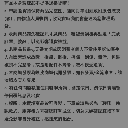
商品本身瑕疵恕不提供退換貨唷！
2. 申請退貨請保持商品完整性、連同訂單明細放回原包裝袋
(箱)，由物流人員收回，收到貨時我們會盡速為您辦理退
貨。
3. 收到商品請先確認尺寸及商品，確認無誤後再點選「完成
訂單」按鈕，以免影響退貨權益。
4. 若商品超過15天鑑賞期或因消費者個人不當使用拆卸產生
人為因素造成故障、損毀、磨損、擦傷、刮傷、髒污、包裝
破損不完整者，或是附配件不齊者，恕不接受退貨。
5. 本商城發票為蝦皮商城代開發票，如有發票/金流事宜，請
洽蝦皮官方客服。
6. 有任何問題歡迎使用聊聊洽詢，國定假日、例假日賣場暫
停回覆訊息及出貨。
7. 提醒：本賣場商品皆可客製，下單前請務必先「聊聊」確
認款式、庫存後方可確認訂單成立，切勿未經確認直接下單
避免影響自身權益，感謝您的配合。