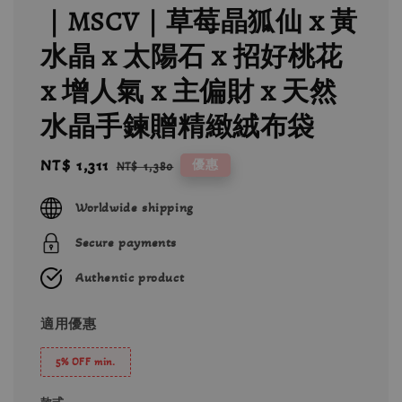
｜MSCV｜草莓晶狐仙 x 黃
水晶 x 太陽石 x 招好桃花
x 增人氣 x 主偏財 x 天然
水晶手鍊贈精緻絨布袋
Sale
NT$ 1,311
Regular
優惠
NT$ 1,380
price
price
Worldwide shipping
Secure payments
Authentic product
適用優惠
5% OFF min.