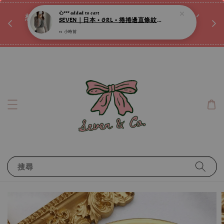
♡ 
11 小時前
唷ꕀ♡
想訂製屬於自己的『水晶手鍊』嗎ꕀ♡ 私訊我們.ᐟ.ᐟ
📣Instagram 這邊按下去
搜尋