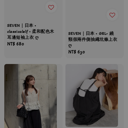
SEVEN｜日本 •
classicalelf • 柔和配色木
SEVEN｜日本 • GRL• 繞
耳邊短袖上衣 ღ
頸假兩件側抽繩坑條上衣
Regular
NT$ 680
ღ
price
Regular
NT$ 630
price