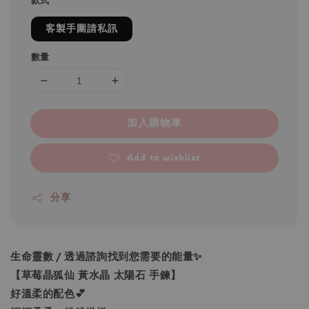
款式
客製手圍請私訊
數量
加入購物車
Add to wishlist
分享
生命靈數 / 透過諮詢找到您需要的能量✨
【草莓晶狐仙 黃水晶 太陽石 手鍊】
好溫柔的配色💕