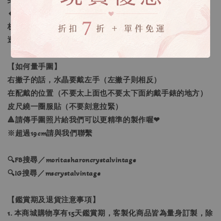
身訂做」。
🔸生命靈數量身訂做：採預約制線上一對一諮詢，老師將解
析生命靈數讓您更了解自己，並找到需要加強的靈數空缺，
透過進一步的分析選擇真正屬於您需要的水晶喔❤
【如何量手圍】
右撇子的話，水晶要戴左手（左撇子則相反）
在配戴的位置（不要太上面也不要太下面約戴手錶的地方）
皮尺繞一圈服貼（不要刻意拉緊）
🔺請傳手圍照片給我們可以更精準的製作喔❤
※超過19cm請與我們聯繫
🔍FB搜尋／moritasharoncrystalvintage
🔍IG搜尋／mscrystalvintage
【鑑賞期及退貨注意事項】
1. 本商城購物享有15天鑑賞期，客製化商品皆為量身訂製，除