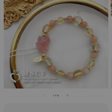
1
/
4