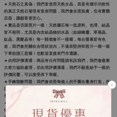
🔸天然石之真偽：我們皆使用天然水晶，若是有標示功效性
的真正天然石發現有造假問題，我們會全面負責，也有實體
店面，讓顧客更安心。
🔸實品是否跟照片一樣：天然礦石每一批原料、色澤、結晶
皆不相同，尤其是內含結晶物的水晶（如綠幽靈、草莓晶、
鈦晶、黑髮晶等）每一顆都會不一樣喔，每台螢幕皆有色
差，我們會把關在合理狀況內，不過若堅持和照片一模一樣
下單前請三思喔！也歡迎直接來門市選購。
🔸勿用評價溝通：商品有任何問題請私訊我們，我們會盡最
大努力協助處理，切勿用評價溝通，我們不願意給予一樣的
評價回覆，可以接受再下單喔。
🔸手鍊顆數問題：我們會依照每個人的手圍去量身打造，所
以長度不同每一條的水晶數量就會不同，以符合正常的手鍊
長度。
🔸客製化之範圍：我們提供的客製範圍為「手圍尺寸客製
化」及「量身需求的訂做」，還有更進一步的「生命靈數量