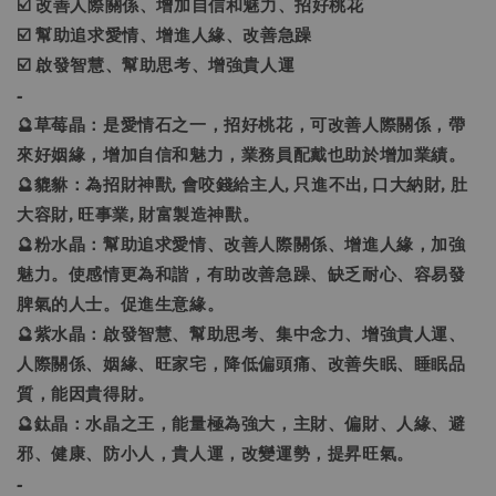
☑️ 改善人際關係、增加自信和魅力、招好桃花
☑️ 幫助追求愛情、增進人緣、改善急躁
☑️ 啟發智慧、幫助思考、增強貴人運
-
🔮草莓晶：是愛情石之一，招好桃花，可改善人際關係，帶
來好姻緣，增加自信和魅力，業務員配戴也助於增加業績。
🔮貔貅：為招財神獸, 會咬錢給主人, 只進不出, 口大納財, 肚
大容財, 旺事業, 財富製造神獸。
🔮粉水晶：幫助追求愛情、改善人際關係、增進人緣，加強
魅力。使感情更為和諧，有助改善急躁、缺乏耐心、容易發
脾氣的人士。促進生意緣。
🔮紫水晶：啟發智慧、幫助思考、集中念力、增強貴人運、
人際關係、姻緣、旺家宅，降低偏頭痛、改善失眠、睡眠品
質，能因貴得財。
🔮鈦晶：水晶之王，能量極為強大，主財、偏財、人緣、避
邪、健康、防小人，貴人運，改變運勢，提昇旺氣。
-