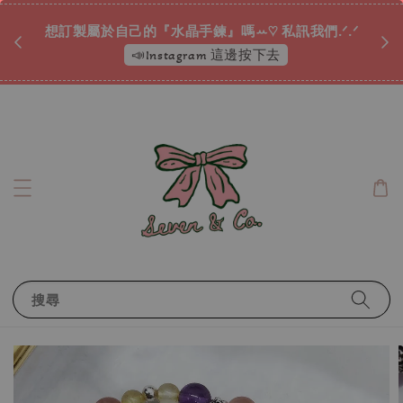
♡ 
唷ꕀ♡
想訂製屬於自己的『水晶手鍊』嗎ꕀ♡ 私訊我們.ᐟ.ᐟ
📣Instagram 這邊按下去
搜尋