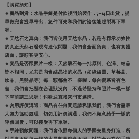
【購買須知】
🔸商品到貨：水晶手鍊是付款後開始製作，7~14日出貨，提
早做完會提早寄出，急件可先和我們討論後能趕製再下單
喔。
🔸天然石之真偽：我們皆使用天然水晶，若是有標示功效性
的真正天然石發現有造假問題，我們會全面負責，也有實體
店面，讓顧客更安心。
🔸實品是否跟照片一樣：天然礦石每一批原料、色澤、結晶
皆不相同，尤其是內含結晶物的水晶（如綠幽靈、草莓晶、
鈦晶、黑髮晶等）每一顆都會不一樣喔，每台螢幕皆有色
差，我們會把關在合理狀況內，不過若堅持和照片一模一樣
下單前請三思喔！也歡迎直接來門市選購。
🔸勿用評價溝通：商品有任何問題請私訊我們，我們會盡最
大努力協助處理，切勿用評價溝通，我們不願意給予一樣的
評價回覆，可以接受再下單喔。
🔸手鍊顆數問題：我們會依照每個人的手圍去量身打造，所