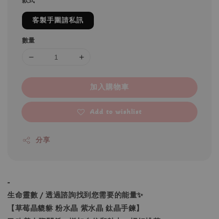
款式
客製手圍請私訊
數量
加入購物車
Add to wishlist
分享
-
生命靈數 / 透過諮詢找到您需要的能量✨
【草莓晶貔貅 粉水晶 紫水晶 鈦晶手鍊】