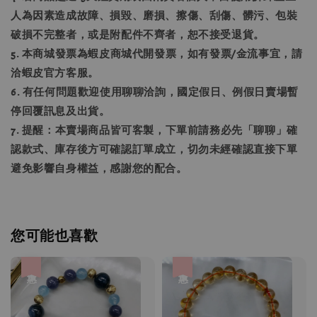
人為因素造成故障、損毀、磨損、擦傷、刮傷、髒污、包裝
破損不完整者，或是附配件不齊者，恕不接受退貨。
5. 本商城發票為蝦皮商城代開發票，如有發票/金流事宜，請
洽蝦皮官方客服。
6. 有任何問題歡迎使用聊聊洽詢，國定假日、例假日賣場暫
停回覆訊息及出貨。
7. 提醒：本賣場商品皆可客製，下單前請務必先「聊聊」確
認款式、庫存後方可確認訂單成立，切勿未經確認直接下單
避免影響自身權益，感謝您的配合。
您可能也喜歡
優惠
優惠