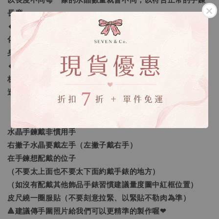
以長度不同每一條的水晶數量就會不同，以符合正常的手鍊
長度。
🔸客製化之範圍：我們提供的客製範圍為「手圍尺寸客製
化」及「量身需求的訂做」，還有更進一步的「生命靈數量
身訂做」。
🔸生命靈數量身訂做：採預約制線上一對一諮詢，老師將解
析生命靈數讓您更了解自己，並找到需要加強的靈數空缺，
透過進一步的分析選擇真正屬於您需要的水晶喔❤
【如何量手圍】
水晶手鍊戴非慣用手
右撇子水晶要戴左手（左撇子戴右手）
在手鍊想配戴的位子
（不要太上面也不要太下面約戴手錶的地方）
（如沒有配戴其他飾品手錶習慣建議量度圖中紅框位置）
皮尺繞一圈服貼（不要刻意拉緊、以緊貼不勒肉為準）
🔺建議傳手圍照片給我們可以更精準的製作喔❤