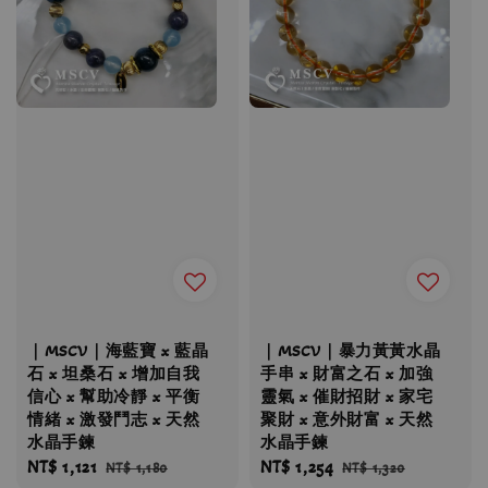
｜MSCV｜海藍寶 x 藍晶
｜MSCV｜暴力黃黃水晶
石 x 坦桑石 x 增加自我
手串 x 財富之石 x 加強
信心 x 幫助冷靜 x 平衡
靈氣 x 催財招財 x 家宅
情緒 x 激發鬥志 x 天然
聚財 x 意外財富 x 天然
水晶手鍊
水晶手鍊
Sale
NT$ 1,121
Regular
Sale
NT$ 1,254
Regular
NT$ 1,180
NT$ 1,320