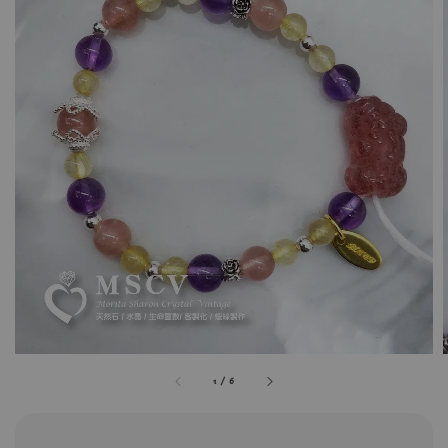
1
/
6