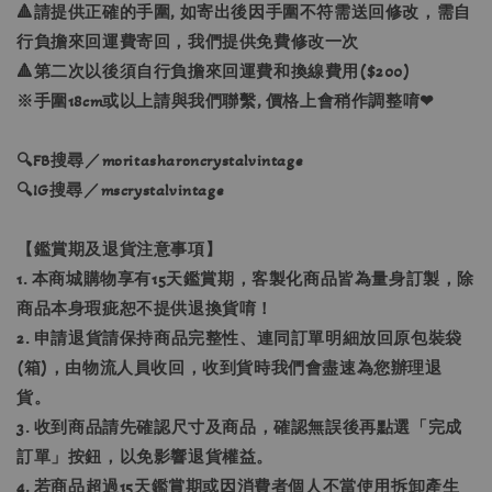
🔺請提供正確的手圍, 如寄出後因手圍不符需送回修改，需自
行負擔來回運費寄回，我們提供免費修改一次
🔺第二次以後須自行負擔來回運費和換線費用($200)
※手圍18cm或以上請與我們聯繫, 價格上會稍作調整唷❤
🔍FB搜尋／moritasharoncrystalvintage
🔍IG搜尋／mscrystalvintage
【鑑賞期及退貨注意事項】
1. 本商城購物享有15天鑑賞期，客製化商品皆為量身訂製，除
商品本身瑕疵恕不提供退換貨唷！
2. 申請退貨請保持商品完整性、連同訂單明細放回原包裝袋
(箱)，由物流人員收回，收到貨時我們會盡速為您辦理退
貨。
3. 收到商品請先確認尺寸及商品，確認無誤後再點選「完成
訂單」按鈕，以免影響退貨權益。
4. 若商品超過15天鑑賞期或因消費者個人不當使用拆卸產生