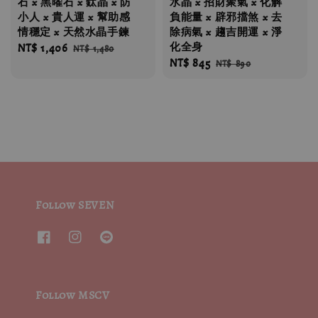
石 x 黑曜石 x 鈦晶 x 防
水晶 x 招財聚氣 x 化解
小人 x 貴人運 x 幫助感
負能量 x 辟邪擋煞 x 去
情穩定 x 天然水晶手鍊
除病氣 x 趨吉開運 x 淨
化全身
Sale
NT$ 1,406
Regular
NT$ 1,480
Sale
NT$ 845
Regular
price
price
NT$ 890
price
price
Follow SEVEN
Follow MSCV