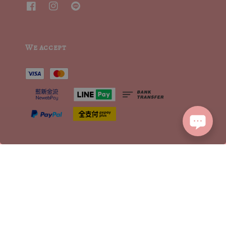
We accept
2015┃ MoritaSharonCrystalVintage┃MSCV.× SEVENJewelry&co 版權所有
服務條款 | TERMS OF SERVICE
隱私權聲明 | PRIVACY POLICY
|
退換貨方式流程 | RETURN POLICY
|