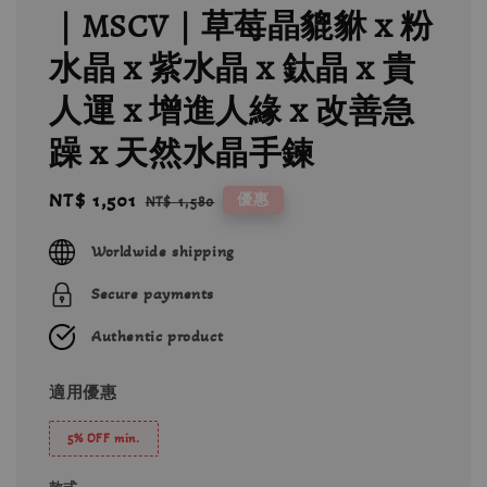
｜MSCV｜草莓晶貔貅 x 粉
水晶 x 紫水晶 x 鈦晶 x 貴
人運 x 增進人緣 x 改善急
躁 x 天然水晶手鍊
Sale
NT$ 1,501
Regular
優惠
NT$ 1,580
price
price
Worldwide shipping
Secure payments
Authentic product
適用優惠
5% OFF min.