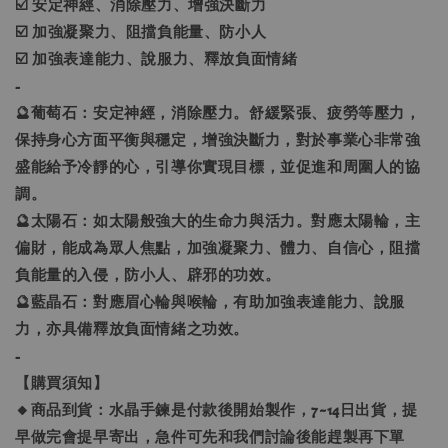
☑️ 安定神經、消除壓力、增強決斷力
☑️ 加強凝聚力、阻擋負能量、防小人
☑️ 加強表達能力、說服力、釋放負面情緒
-
🔮葡萄石：安定神經，消除壓力。舒緩緊張、疲勞等壓力，
保持身心方面平衡與穩定，增強決斷力，對於事業心非常強
盛能給予冷靜的心，引導你實現目標，並促進和周圍人的協
調。
🔮太陽石：如太陽般強大的生命力與活力。對應太陽輪，主
偏財，能成為眾人焦點，加強凝聚力、體力、自信心，阻擋
負能量的入侵，防小人、辟邪的功效。
🔮藍晶石：對應眉心輪與喉輪，有助加強表達能力、說服
力，亦具備釋放負面情緒之功效。
-
【購買須知】
🔸商品到貨：水晶手鍊是付款後開始製作，7~14日出貨，提
早做完會提早寄出，急件可先和我們討論後能趕製再下單