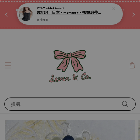
♡ 
唷ꕀ♡
想訂製屬於自己的『水晶手鍊』嗎ꕀ♡ 私訊我們.ᐟ.ᐟ
📣Instagram 這邊按下去
搜尋