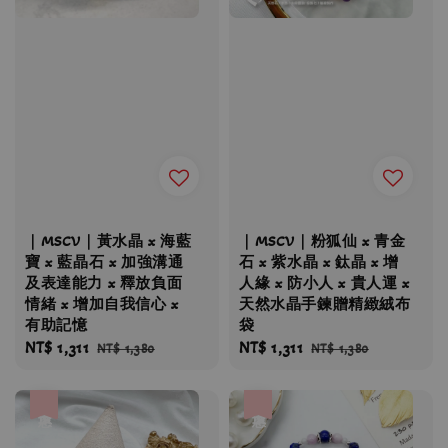
｜MSCV｜黃水晶 x 海藍
｜MSCV｜粉狐仙 x 青金
寶 x 藍晶石 x 加強溝通
石 x 紫水晶 x 鈦晶 x 增
及表達能力 x 釋放負面
人緣 x 防小人 x 貴人運 x
情緒 x 增加自我信心 x
天然水晶手鍊贈精緻絨布
有助記憶
袋
Sale
NT$ 1,311
Regular
Sale
NT$ 1,311
Regular
NT$ 1,380
NT$ 1,380
price
price
price
price
優惠
優惠