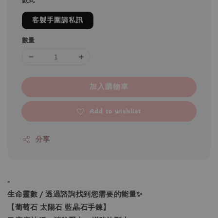
款式
客製手圍請私訊
數量
加入購物車
Add to wishlist
分享
-
生命靈數 / 透過諮詢找到您需要的能量✨
【葡萄石 太陽石 藍晶石手鍊】