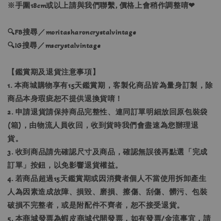
※手圍18cm或以上請與我們聯繫, 價格上會稍作調整唷❤
🔍FB搜尋／moritasharoncrystalvintage
🔍IG搜尋／mscrystalvintage
【鑑賞期及退貨注意事項】
1. 本商城購物享有15天鑑賞期，客製化商品皆為量身訂製，除
商品本身瑕疵恕不提供退換貨唷！
2. 申請退貨請保持商品完整性、連同訂單明細放回原包裝袋
(箱)，由物流人員收回，收到貨時我們會盡速為您辦理退
貨。
3. 收到商品請先確認尺寸及商品，確認無誤後再點選「完成
訂單」按鈕，以免影響退貨權益。
4. 若商品超過15天鑑賞期或因消費者個人不當使用拆卸產生
人為因素造成故障、損毀、磨損、擦傷、刮傷、髒污、包裝
破損不完整者，或是附配件不齊者，恕不接受退貨。
5. 本商城發票為蝦皮商城代開發票，如有發票/金流事宜，請