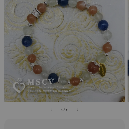
1
/
6