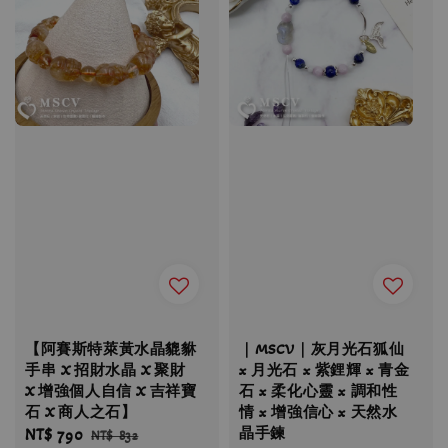
【阿賽斯特萊黃水晶貔貅
｜MSCV｜灰月光石狐仙
手串 X 招財水晶 X 聚財
x 月光石 x 紫鋰輝 x 青金
X 增強個人自信 X 吉祥寶
石 x 柔化心靈 x 調和性
石 X 商人之石】
情 x 增強信心 x 天然水
晶手鍊
Sale
NT$ 790
Regular
NT$ 832