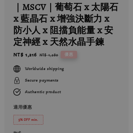
｜MSCV｜葡萄石 x 太陽石
x 藍晶石 x 增強決斷力 x
防小人 x 阻擋負能量 x 安
定神經 x 天然水晶手鍊
Sale
NT$ 1,216
Regular
優惠
NT$ 1,280
price
price
Worldwide shipping
Secure payments
Authentic product
適用優惠
5% OFF min.