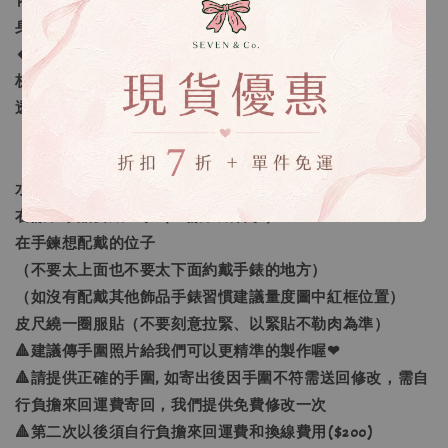
化」及「量身需求的訂做」，還有更進一步的「生命靈數量
身訂做」。
🔸生命靈數量身訂做：採預約制線上一對一諮詢，老師將解
析生命靈數讓您更了解自己，並找到需要加強的靈數空缺，
透過進一步的分析選擇真正屬於您需要的水晶喔❤
【如何量手圍】
水晶手鍊戴非慣用手
右撇子水晶要戴左手（左撇子戴右手）
在手鍊想配戴的位子
（不要太上面也不要太下面約戴手錶的地方）
（如沒有配戴其他飾品手錶習慣建議量度圖中紅框位置）
皮尺繞一圈服貼（不要刻意拉緊、以緊貼不勒肉為準）
🔺建議傳手圍照片給我們可以更精準的製作喔❤
🔺請提供正確的手圍, 如寄出後因手圍不符需送回修改，需自
行負擔來回運費寄回，我們提供免費修改一次
🔺第二次以後須自行負擔來回運費和換線費用($200)