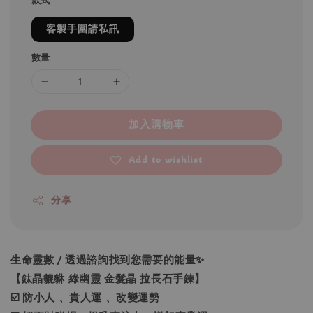
款式
客製手圍請私訊
數量
加入購物車
Add to wishlist
分享
生命靈數 / 透過諮詢找到您需要的能量✨
【鈦晶貔貅 綠幽靈 金髮晶 拉長石手鍊】
☑️ 防小人 、貴人運 、改變運勢