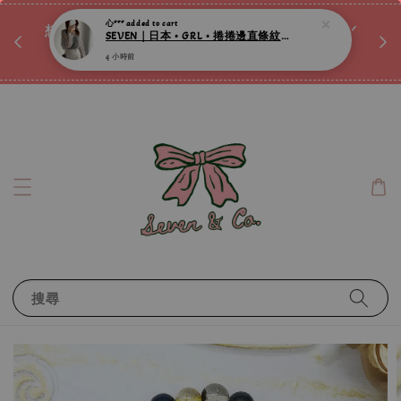
4 小時前
♡ 
唷ꕀ♡
想訂製屬於自己的『水晶手鍊』嗎ꕀ♡ 私訊我們.ᐟ.ᐟ
📣Instagram 這邊按下去
搜尋