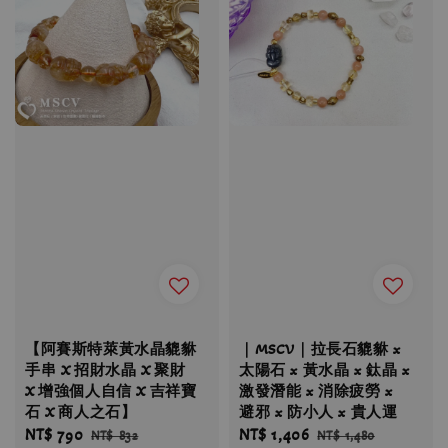
【阿賽斯特萊黃水晶貔貅
｜MSCV｜拉長石貔貅 x
手串 X 招財水晶 X 聚財
太陽石 x 黃水晶 x 鈦晶 x
X 增強個人自信 X 吉祥寶
激發潛能 x 消除疲勞 x
石 X 商人之石】
避邪 x 防小人 x 貴人運
Sale
NT$ 790
Regular
Sale
NT$ 1,406
Regular
NT$ 832
NT$ 1,480