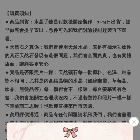
【購買須知】
🔸商品到貨：水晶手鍊是付款後開始製作，7~14日出貨，提
早做完會提早寄出，急件可先和我們討論後能趕製再下單
喔。
🔸天然石之真偽：我們皆使用天然水晶，若是有標示功效性
的真正天然石發現有造假問題，我們會全面負責，也有實體
店面，讓顧客更安心。
🔸實品是否跟照片一樣：天然礦石每一批原料、色澤、結晶
皆不相同，尤其是內含結晶物的水晶（如綠幽靈、草莓晶、
鈦晶、黑髮晶等）每一顆都會不一樣喔，每台螢幕皆有色
差，我們會把關在合理狀況內，不過若堅持和照片一模一樣
下單前請三思喔！也歡迎直接來門市選購。
🔸勿用評價溝通：商品有任何問題請私訊我們，我們會盡最
大努力協助處理，切勿用評價溝通，我們不願意給予一樣的
評價回覆，可以接受再下單喔。