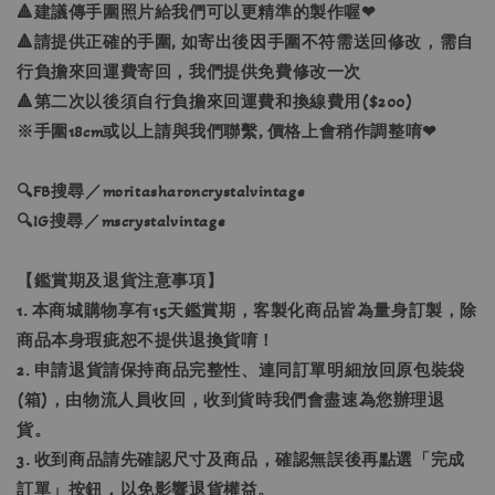
🔺建議傳手圍照片給我們可以更精準的製作喔❤
🔺請提供正確的手圍, 如寄出後因手圍不符需送回修改，需自
行負擔來回運費寄回，我們提供免費修改一次
🔺第二次以後須自行負擔來回運費和換線費用($200)
※手圍18cm或以上請與我們聯繫, 價格上會稍作調整唷❤
🔍FB搜尋／moritasharoncrystalvintage
🔍IG搜尋／mscrystalvintage
【鑑賞期及退貨注意事項】
1. 本商城購物享有15天鑑賞期，客製化商品皆為量身訂製，除
商品本身瑕疵恕不提供退換貨唷！
2. 申請退貨請保持商品完整性、連同訂單明細放回原包裝袋
(箱)，由物流人員收回，收到貨時我們會盡速為您辦理退
貨。
3. 收到商品請先確認尺寸及商品，確認無誤後再點選「完成
訂單」按鈕，以免影響退貨權益。