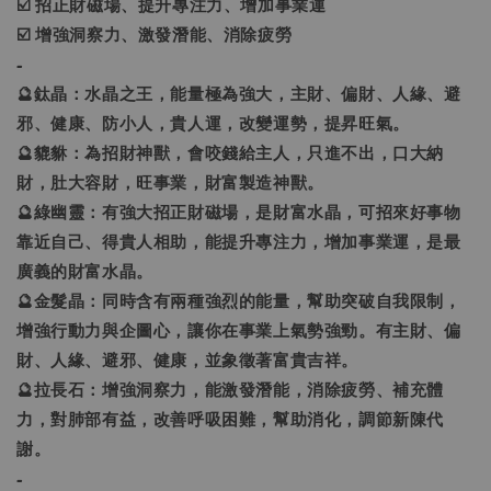
☑️ 招正財磁場、提升專注力、增加事業運
☑️ 增強洞察力、激發潛能、消除疲勞
-
🔮鈦晶：水晶之王，能量極為強大，主財、偏財、人緣、避
邪、健康、防小人，貴人運，改變運勢，提昇旺氣。
🔮貔貅：為招財神獸，會咬錢給主人，只進不出，口大納
財，肚大容財，旺事業，財富製造神獸。
🔮綠幽靈：有強大招正財磁場，是財富水晶，可招來好事物
靠近自己、得貴人相助，能提升專注力，增加事業運，是最
廣義的財富水晶。
🔮金髮晶：同時含有兩種強烈的能量，幫助突破自我限制，
增強行動力與企圖心，讓你在事業上氣勢強勁。有主財、偏
財、人緣、避邪、健康，並象徵著富貴吉祥。
🔮拉長石：增強洞察力，能激發潛能，消除疲勞、補充體
力，對肺部有益，改善呼吸困難，幫助消化，調節新陳代
謝。
-