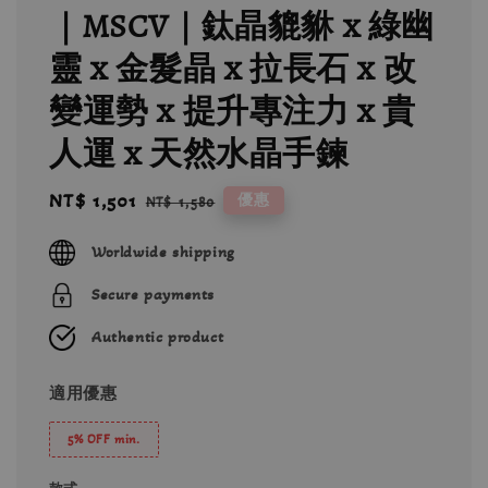
｜MSCV｜鈦晶貔貅 x 綠幽
靈 x 金髮晶 x 拉長石 x 改
變運勢 x 提升專注力 x 貴
人運 x 天然水晶手鍊
Sale
NT$ 1,501
Regular
優惠
NT$ 1,580
price
price
Worldwide shipping
Secure payments
Authentic product
適用優惠
5% OFF min.