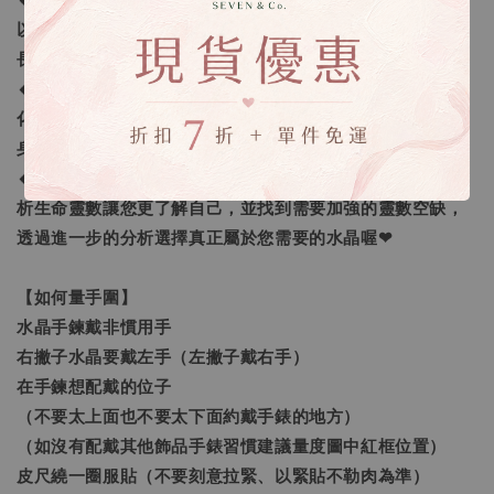
🔸手鍊顆數問題：我們會依照每個人的手圍去量身打造，所
以長度不同每一條的水晶數量就會不同，以符合正常的手鍊
長度。
🔸客製化之範圍：我們提供的客製範圍為「手圍尺寸客製
化」及「量身需求的訂做」，還有更進一步的「生命靈數量
身訂做」。
🔸生命靈數量身訂做：採預約制線上一對一諮詢，老師將解
析生命靈數讓您更了解自己，並找到需要加強的靈數空缺，
透過進一步的分析選擇真正屬於您需要的水晶喔❤
【如何量手圍】
水晶手鍊戴非慣用手
右撇子水晶要戴左手（左撇子戴右手）
在手鍊想配戴的位子
（不要太上面也不要太下面約戴手錶的地方）
（如沒有配戴其他飾品手錶習慣建議量度圖中紅框位置）
皮尺繞一圈服貼（不要刻意拉緊、以緊貼不勒肉為準）