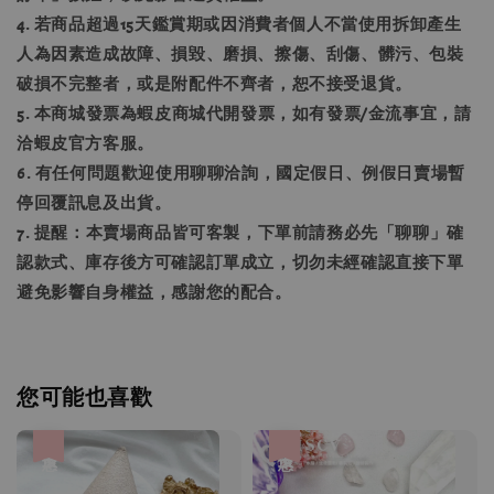
4. 若商品超過15天鑑賞期或因消費者個人不當使用拆卸產生
人為因素造成故障、損毀、磨損、擦傷、刮傷、髒污、包裝
破損不完整者，或是附配件不齊者，恕不接受退貨。
5. 本商城發票為蝦皮商城代開發票，如有發票/金流事宜，請
洽蝦皮官方客服。
6. 有任何問題歡迎使用聊聊洽詢，國定假日、例假日賣場暫
停回覆訊息及出貨。
7. 提醒：本賣場商品皆可客製，下單前請務必先「聊聊」確
認款式、庫存後方可確認訂單成立，切勿未經確認直接下單
避免影響自身權益，感謝您的配合。
您可能也喜歡
優惠
優惠