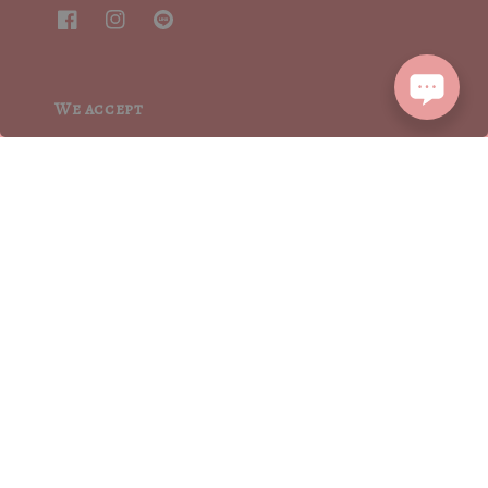
We accept
2015┃ MoritaSharonCrystalVintage┃MSCV.× SEVENJewelry&co 版權所有
服務條款 | TERMS OF SERVICE
隱私權聲明 | PRIVACY POLICY
|
退換貨方式流程 | RETURN POLICY
|