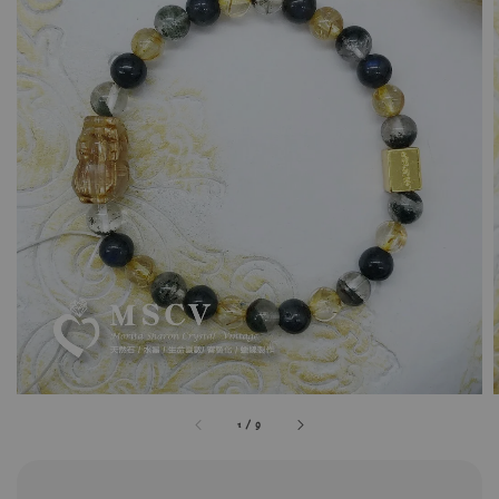
1
/
9