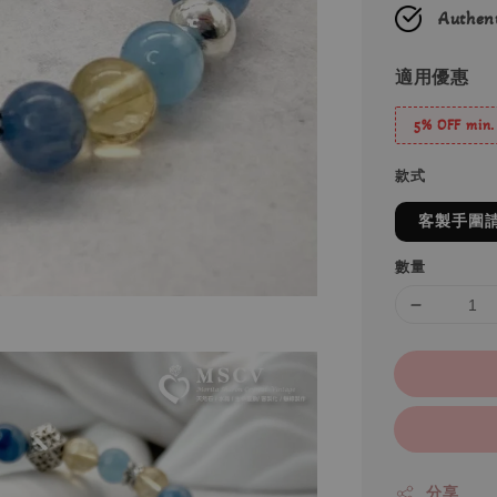
Authent
適用優惠
5% OFF min.
款式
客製手圍
數量
分享