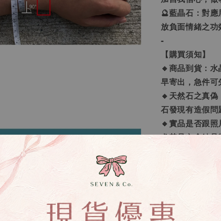
🔮藍晶石：對
放負面情緒之功
-
【購買須知】
🔸商品到貨：水
早寄出，急件可
🔸天然石之真
石發現有造假問
🔸實品是否跟
尤其是內含結晶
顆都會不一樣喔
若堅持和照片一
🔸勿用評價溝
處理，切勿用評
下單喔。
🔸手鍊顆數問