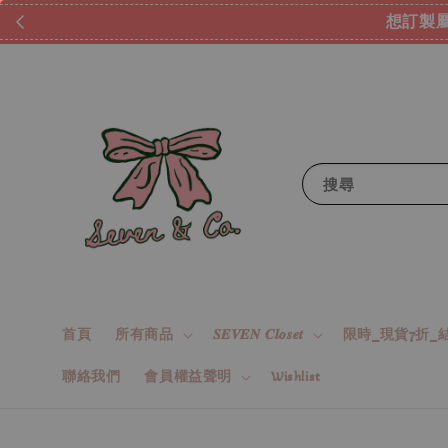
想訂製屬
搜尋
首頁
所有商品
𝑺𝑬𝑽𝑬𝑵 𝑪𝒍𝒐𝒔𝒆𝒕
限時_現貨7折_結
聯絡我們
會員權益聲明
Wishlist