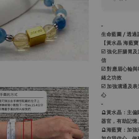
-
生命藍圖 / 透
【黃水晶 海藍寶
☑️ 強化肝腸
信
☑️ 對應眉心
緒之功效
☑️ 加強溝通
心
-
🔮黃水晶：主
器官，有助記憶
🔮海藍寶：加
加自我信心，做