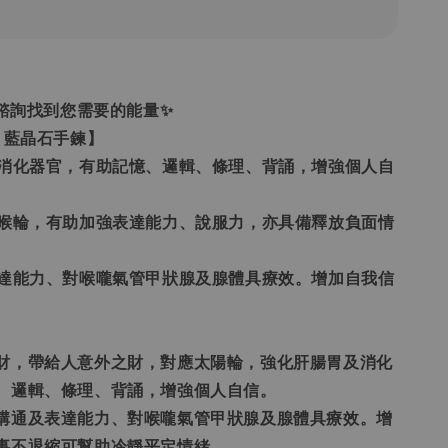
過諮詢找到您需要的能量✨
 藍晶石手鍊】
胃及消化器官，有助記憶、邏輯、條理、背誦，增強個人自
輪與喉輪，有助加強表達能力、說服力，亦具備釋放負面情
及表達能力、對喉嚨氣管甲狀腺及腺體具療效。增加自我信
偏財，帶給人意外之財，對應太陽輪，強化肝腸胃及消化
、邏輯、條理、背誦，增強個人自信。
強溝通及表達能力、對喉嚨氣管甲狀腺及腺體具療效。增
事不退縮可幫助冷靜平定情緒。