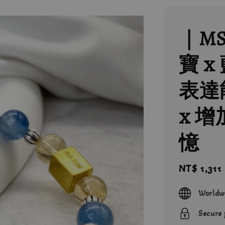
｜M
寶 x
表達
x 
憶
Sale
NT$ 1,311
price
Worldw
Secure