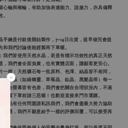
應眉心輪與喉輪，有助加強表達能力、說服力，亦具備釋
效。
晶手鍊是付款後開始製作，7~14日出貨，提早做完會提
先和我們討論後能趕製再下單喔。
偽：我們皆使用天然水晶，若是有標示功效性的真正天然
題，我們會全面負責，也有實體店面，讓顧客更安心。
照片一樣：天然礦石每一批原料、色澤、結晶皆不相同，
物的水晶（如綠幽靈、草莓晶、鈦晶、黑髮晶等）每一
，每台螢幕皆有色差，我們會把關在合理狀況內，不過
模一樣下單前請三思喔！也歡迎直接來門市選購。
通：商品有任何問題請私訊我們，我們會盡最大努力協助
價溝通，我們不願意給予一樣的評價回覆，可以接受再
題：我們會依照每個人的手圍去量身打造，所以長度不同