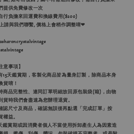
們提供免費修改一次
自行負擔來回運費和換線費用($200)
以上請與我們聯繫, 價格上會稍作調整唷❤
haroncrystalvintage
alvintage
注意事項】
享有15天鑑賞期，客製化商品皆為量身訂製，除商品本身
換貨唷！
保持商品完整性、連同訂單明細放回原包裝袋(箱)，由物
到貨時我們會盡速為您辦理退貨。
請先確認尺寸及商品，確認無誤後再點選「完成訂單」按
貨權益。
15天鑑賞期或因消費者個人不當使用拆卸產生人為因素造
磨損、擦傷、刮傷、髒污、包裝破損不完整者，或是附