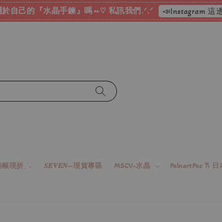
於自己的『水晶手鍊』嗎ꕀ♡ 私訊我們.ᐟ.ᐟ
📣Instagram
帳現折ˎˊ˗
𝑺𝑬𝑽𝑬𝑵--現貨專區
MSCV-水晶
PalnartPoc 