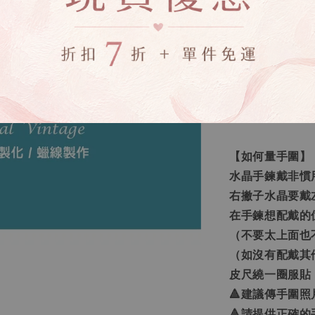
每一條的水晶數
🔸客製化之範
需求的訂做」，
🔸生命靈數量
讓您更了解自己
真正屬於您需要
【如何量手圍】
水晶手鍊戴非慣
右撇子水晶要戴
在手鍊想配戴的
（不要太上面也
（如沒有配戴其
皮尺繞一圈服貼
🔺建議傳手圍
🔺請提供正確