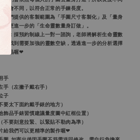
量就會不同，以符合正常的手鍊長度。
圍：我們提供的客製範圍為「手圍尺寸客製化」及「量身
還有更進一步的「生命靈數量身訂做」。
身訂做：採預約制線上一對一諮詢，老師將解析生命靈數
，並找到需要加強的靈數空缺，透過進一步的分析選擇
的水晶喔❤
用手
左手（左撇子戴右手）
位子
不要太下面約戴手錶的地方）
他飾品手錶習慣建議量度圖中紅框位置）
（不要刻意拉緊、以緊貼不勒肉為準）
照片給我們可以更精準的製作喔❤
的手圍, 如寄出後因手圍不符需送回修改，需自行負擔來