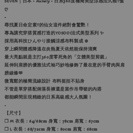
SEVEN｜日本 • Aunely • 日系360度極簡美型涼感法式袖T恤
ღ
-
尋找夏日命定素T的仙女這件絕對會驚艷！
專為講究穿搭質感打造的YOSOOI法式美型系列 ✨
採用高科技ひんやり接觸涼感布料製成 ❄️
穿上瞬間體感降溫在炎熱夏天依然能保持清爽
最大亮點就是主打360度零死角的「立體美型剪裁」
延伸到肩膀的優雅法式袖巧妙地修飾了最在意的手臂肉與肩
膀線條🫶
微寬鬆的極簡流線設計 布料挺括不貼身
不管是單穿搭配俐落長褲還是當作吊帶裙的內搭
都能瞬間呈現精緻的日系高級感大人氛圍！
-
【尺寸】
❐ M 衣長：64/68𝐜𝐦 身寬：78𝐜𝐦 肩寬：67𝐜𝐦
❐ L 衣長：68/72𝐜𝐦 身寬：80𝐜𝐦 肩寬：68𝐜𝐦