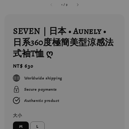
1
/
9
SEVEN｜日本 • Aunely •
日系360度極簡美型涼感法
式袖T恤 ღ
Regular
NT$ 630
price
Worldwide shipping
Secure payments
Authentic product
大小
M
L