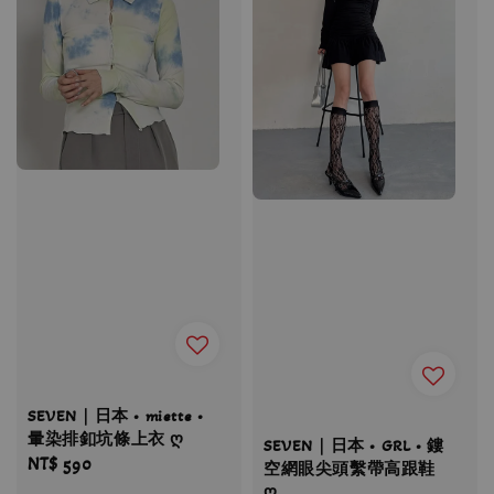
SEVEN｜日本 • miette •
暈染排釦坑條上衣 ღ
SEVEN｜日本 • GRL • 鏤
Regular
NT$ 590
空網眼尖頭繫帶高跟鞋
price
ღ