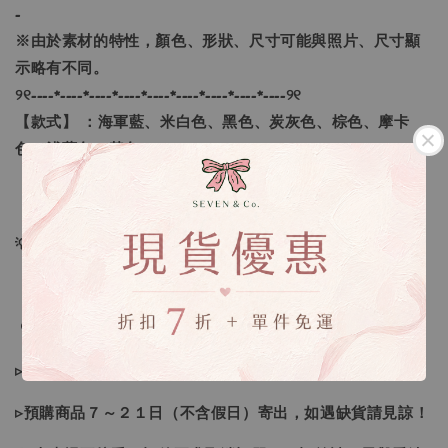
-
※由於素材的特性，顏色、形狀、尺寸可能與照片、尺寸顯
示略有不同。
୨୧----*----*----*----*----*----*----*----*----୨୧
【款式】 ：海軍藍、米白色、黑色、炭灰色、棕色、摩卡
色、淺藍色、黃色
【尺寸】 ：M、L
💡訂單依照下單順序為主唷！
🔍IG搜尋：Sevenjewelry.co
▹現貨商品１～３日內寄出
▹預購商品７～２１日（不含假日）寄出，如遇缺貨請見諒！