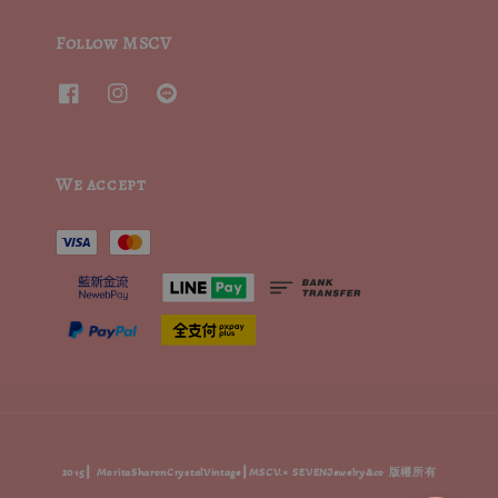
Follow MSCV
We accept
2015┃ MoritaSharonCrystalVintage┃MSCV.× SEVENJewelry&co 版權所有