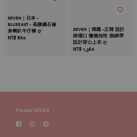
SEVEN｜日本 •
BLUEEAST • 高腰鑲石修
SEVEN｜韓國 •正韓 設計
身喇叭牛仔褲 ღ
師檔口 慵懶知性 側綁帶
Regular
NT$ 860
設計背心上衣 ღ
price
Regular
NT$ 1,360
price
Follow SEVEN