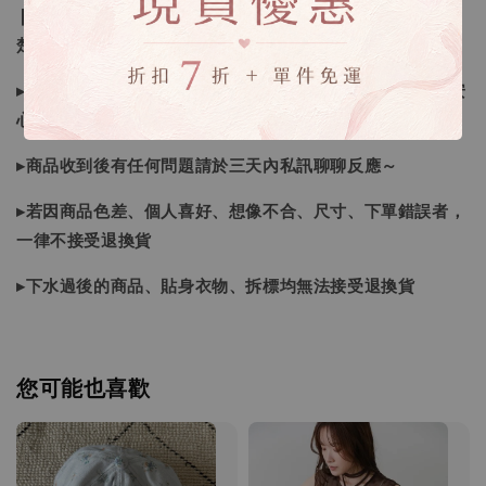
❙ 本賣場不接受下標後要求取消訂單（下標前請三思與看清
楚）❙
▸商品皆由日本、韓國門市、官網購入，皆為正品，您可以安
心購買唷
▸商品收到後有任何問題請於三天內私訊聊聊反應～
▸若因商品色差、個人喜好、想像不合、尺寸、下單錯誤者，
一律不接受退換貨
▸下水過後的商品、貼身衣物、拆標均無法接受退換貨
您可能也喜歡