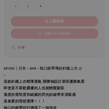
加入購物車
Add to wishlist
分享
SEVEN｜日本 • BAB • 袖口緞帶薄紗針織上衣 ღ
-
這款針織上衣輕薄透氣 開襟袖設計展現優雅氣質
即使是不喜歡露膚的人也能輕鬆駕馭
適度的透明度和細膩的閃光紗線帶來清新感
是春夏的理想選擇！！！
袖口的緞帶設計增添了一抹俏皮