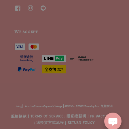
We accept
2015┃ MoritaSharonCrystalVintage┃MSCV.× SEVENJewelry&co 版權所有
服務條款 | TERMS OF SERVICE
隱私權聲明 | PRIVACY POLICY
|
退換貨方式流程 | RETURN POLICY
|