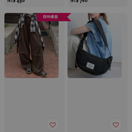
Regular
NT$ 490
Regular
NT$ 760
price
price
限時優惠