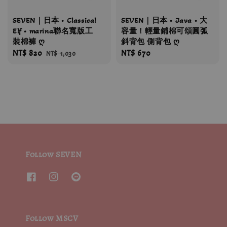
SEVEN｜日本 • Classical
SEVEN｜日本 • Java • 大
Elf • marina聯名寬版工
容量！輕量鋪棉可頌圓弧
裝棉褲 ღ
斜背包 側背包 ღ
Sale
NT$ 820
Regular
Regular
NT$ 670
NT$ 1,030
price
price
price
Follow SEVEN
Follow MSCV