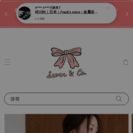
A***** A*****
已購買了
♡ 
SEVEN｜日本 • freak’s store • 金屬皮帶釦厚底拖鞋 ღ
唷ꕀ♡
想訂製屬於自己的『水晶手鍊』嗎ꕀ♡ 私訊我們.ᐟ.ᐟ
6 小時前
📣Instagram 這邊按下去
搜尋