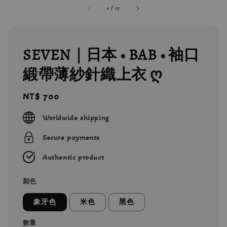
1
/
17
SEVEN｜日本 • BAB • 袖口
緞帶薄紗針織上衣 ღ
Regular
NT$ 700
price
Worldwide shipping
Secure payments
Authentic product
顏色
象牙色
米色
黑色
數量