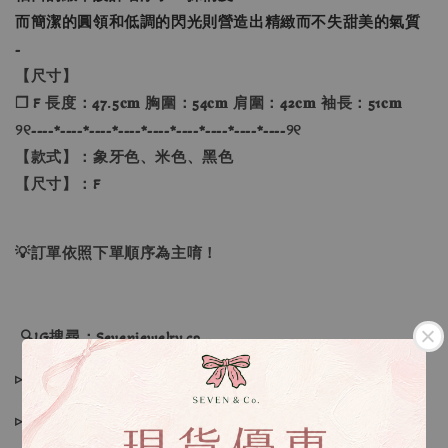
而簡潔的圓領和低調的閃光則營造出精緻而不失甜美的氣質
-
【尺寸】
❐ F 長度：47.5𝐜𝐦 胸圍：54𝐜𝐦 肩圍：42𝐜𝐦 袖長：51𝐜𝐦
୨୧----*----*----*----*----*----*----*----*----୨୧
【款式】：象牙色、米色、黑色
【尺寸】：F
💡訂單依照下單順序為主唷！
🔍IG搜尋：Sevenjewelry.co
▹現貨商品１～３日內寄出
▹預購商品７～２１日（不含假日）寄出，如遇缺貨請見諒！