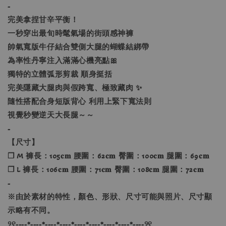
-
完美拿捏甘辛平衡！
一秒穿出最旬時髦氣場的街頭感神褲
帥氣寬版牛仔結合雙側大腿的蝴蝶結綁帶
為率性丹寧注入滿滿心機亮點🎀
獨特的立體弧形剪裁 順身挺括
完美隱藏大腿肉與假跨寬、極致藏肉 ✨
隨性搭配合身短版背心 利用上緊下寬法則
視覺秒變逆天大長腿～～
-
【尺寸】
❐ M 褲長：105𝐜𝐦 腰圍：62𝐜𝐦 臀圍：100𝐜𝐦 腿圍：69𝐜𝐦
❐ L 褲長：106𝐜𝐦 腰圍：71𝐜𝐦 臀圍：108𝐜𝐦 腿圍：72𝐜𝐦
-
※由於素材的特性，顏色、形狀、尺寸可能與照片、尺寸顯
示略有不同。
୨୧----*----*----*----*----*----*----*----*----୨୧