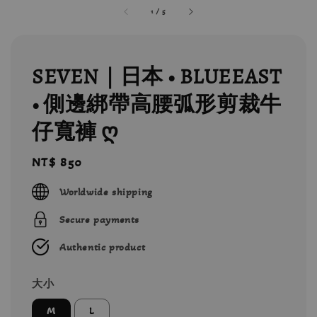
1
/
5
SEVEN｜日本 • BLUEEAST
• 側邊綁帶高腰弧形剪裁牛
仔寬褲 ღ
Regular
NT$ 850
price
Worldwide shipping
Secure payments
Authentic product
大小
M
L