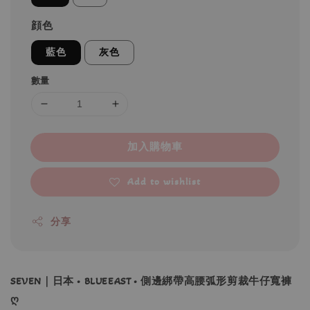
顔色
藍色
灰色
數量
加入購物車
Add to wishlist
分享
SEVEN｜日本 • BLUEEAST • 側邊綁帶高腰弧形剪裁牛仔寬褲
ღ