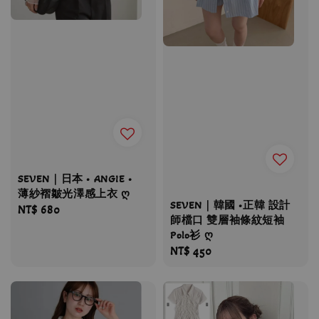
SEVEN｜日本 • ANGIE •
薄紗褶皺光澤感上衣 ღ
SEVEN｜韓國 •正韓 設計
Regular
NT$ 680
師檔口 雙層袖條紋短袖
price
Polo衫 ღ
Regular
NT$ 450
price