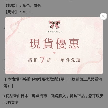
【款式】：藍色、灰色
【尺寸】：M、L
💡訂單依照下單順序為主唷！
🔍IG搜尋：Sevenjewelry.co
▹現貨商品１～３日內寄出
▹預購商品７～２１日（不含假日）寄出，如遇缺貨請見諒！
❙ 本賣場不接受下標後要求取消訂單（下標前請三思與看清
楚）❙
▸商品皆由日本、韓國門市、官網購入，皆為正品，您可以安
心購買唷