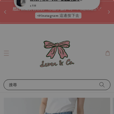
♡ 
唷ꕀ♡
想訂製屬於自己的『水晶手鍊』嗎ꕀ♡ 私訊我們.ᐟ.ᐟ
📣Instagram 這邊按下去
搜尋