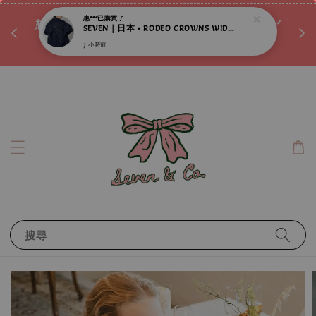
♡ 
唷ꕀ♡
想訂製屬於自己的『水晶手鍊』嗎ꕀ♡ 私訊我們.ᐟ.ᐟ
📣Instagram 這邊按下去
搜尋