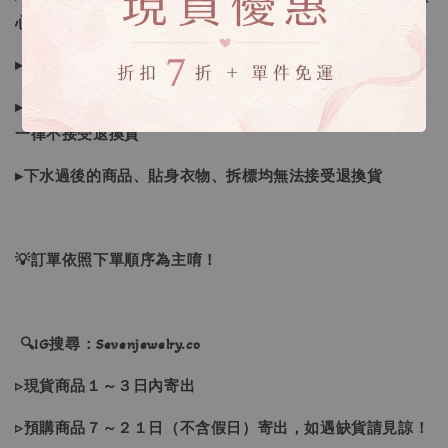
心購買唷
▸商品收到後有任何問題請於三天內私訊聊聊反應～
▸若因商品色差、個人喜好、想像不合、尺寸、下單錯誤者，
一律不接受退換貨
▸下水過後的商品、貼身衣物、拆標均無法接受退換貨
💡訂單依照下單順序為主唷！
🔍IG搜尋：Sevenjewelry.co
▹現貨商品１～３日內寄出
▹預購商品７～２１日（不含假日）寄出，如遇缺貨請見諒！