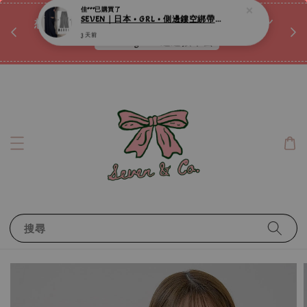
♡ 
唷ꕀ♡
想訂製屬於自己的『水晶手鍊』嗎ꕀ♡ 私訊我們.ᐟ.ᐟ
📣Instagram 這邊按下去
搜尋