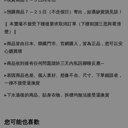
▹預購商品７～２１日（不含假日）寄出，如遇缺貨請見諒！
❙ 本賣場不接受下標後要求取消訂單（下標前請三思與看清
楚）❙
▸商品皆由日本、韓國門市、官網購入，皆為正品，您可以安
心購買唷
▸商品收到後有任何問題請於三天內私訊聊聊反應～
▸若因商品色差、個人喜好、想像不合、尺寸、下單錯誤者，
一律不接受退換貨
▸下水過後的商品、貼身衣物、拆標均無法接受退換貨
您可能也喜歡