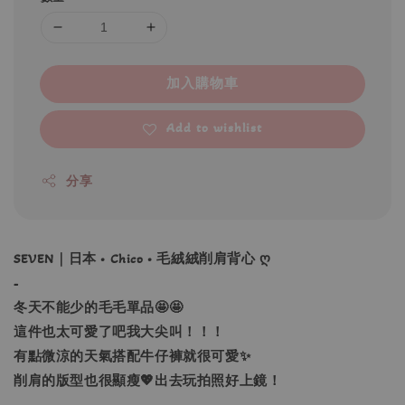
加入購物車
Add to wishlist
分享
SEVEN｜日本 • Chico • 毛絨絨削肩背心 ღ
-
冬天不能少的毛毛單品🤩🤩
這件也太可愛了吧我大尖叫！！！
有點微涼的天氣搭配牛仔褲就很可愛✨
削肩的版型也很顯瘦💖出去玩拍照好上鏡！
_