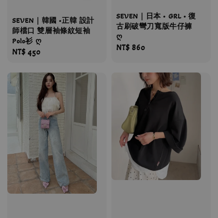
SEVEN｜日本 • GRL • 復
SEVEN｜韓國 •正韓 設計
古刷破彎刀寬版牛仔褲
師檔口 雙層袖條紋短袖
ღ
Polo衫 ღ
Regular
NT$ 860
Regular
NT$ 450
price
price