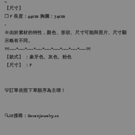
【尺寸】
❐ F 長度：44𝐜𝐦 胸圍：74𝐜𝐦
-
※由於素材的特性，顏色、形狀、尺寸可能與照片、尺寸顯
示略有不同。
୨୧----*----*----*----*----*----*----*----*----୨୧
【款式】 ：象牙色、灰色、粉色
【尺寸】 ：F
💡訂單依照下單順序為主唷！
🔍IG搜尋：Sevenjewelry.co