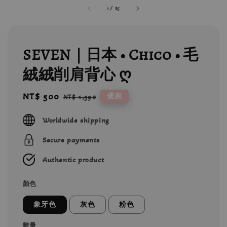
1
/
25
SEVEN｜日本 • Chico • 毛
絨絨削肩背心 ღ
Sale
NT$ 500
Regular
優惠
NT$ 1,590
price
price
Worldwide shipping
Secure payments
Authentic product
顏色
象牙色
灰色
粉色
數量