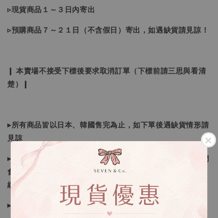
▹現貨商品１～３日內寄出
▹預購商品７～２１日（不含假日）寄出，如遇缺貨請見諒！
❙ 本賣場不接受下標後要求取消訂單（下標前請三思與看清
楚）❙
▸所有商品皆以日本、韓國售完為止，如下單後遇缺貨情形請
見諒
▸因日本商品貨況和價格是浮動的，若遇到缺貨或者調價我們
會視情況等待下單，若您想要知道即時貨況還請主動聯繫後
續喔
▸如遇缺斷貨情形會再另行告知，請注意訊息及信箱收件