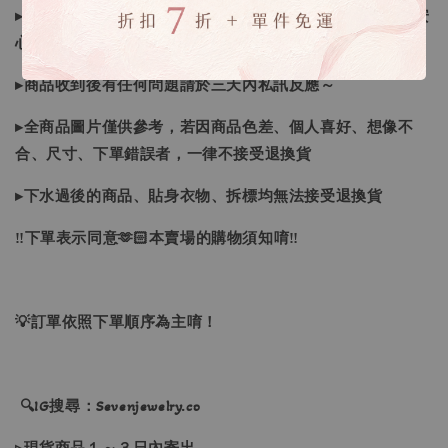
▸商品皆由日本、韓國門市、官網購入，皆為正品，您可以安
心購買唷！
▸商品收到後有任何問題請於三天內私訊反應～
▸全商品圖片僅供參考，若因商品色差、個人喜好、想像不
合、尺寸、下單錯誤者，一律不接受退換貨
▸下水過後的商品、貼身衣物、拆標均無法接受退換貨
‼下單表示同意🫶🏻本賣場的購物須知唷‼
💡訂單依照下單順序為主唷！
🔍IG搜尋：Sevenjewelry.co
▹現貨商品１～３日內寄出