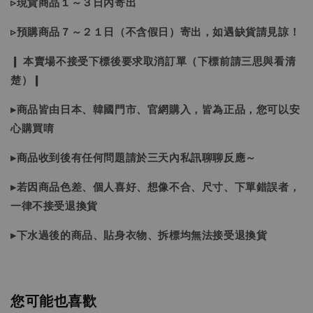
▹現貨商品１～３日內寄出
▹預購商品７～２１日（不含假日）寄出，如遇缺貨請見諒！
❙ 本賣場不接受下標後要求取消訂單（下標前請三思與看清
楚）❙
▸商品皆由日本、韓國門市、官網購入，皆為正品，您可以安
心購買唷
▸商品收到後有任何問題請於三天內私訊聊聊反應～
▸若因商品色差、個人喜好、想像不合、尺寸、下單錯誤者，
一律不接受退換貨
▸下水過後的商品、貼身衣物、拆標均無法接受退換貨
您可能也喜歡