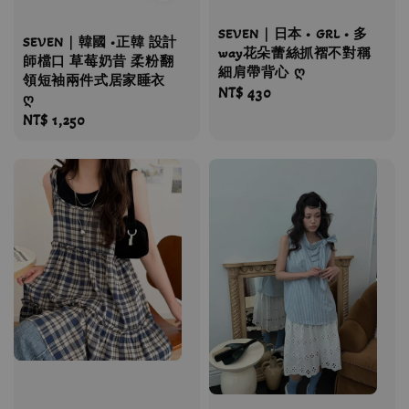
SEVEN｜日本 • GRL • 多
SEVEN｜韓國 •正韓 設計
way花朵蕾絲抓褶不對稱
師檔口 草莓奶昔 柔粉翻
細肩帶背心 ღ
領短袖兩件式居家睡衣
Regular
NT$ 430
ღ
price
Regular
NT$ 1,250
price