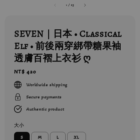
1
/
23
SEVEN｜日本 • Classical
Elf • 前後兩穿綁帶糖果袖
透膚百褶上衣衫 ღ
Regular
NT$ 420
price
Worldwide shipping
Secure payments
Authentic product
大小
S
M
L
XL