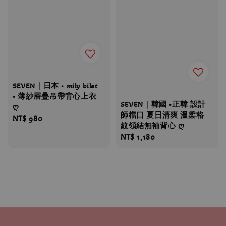
SEVEN｜日本 • mily bilet
• 薄紗層疊吊帶背心上衣
SEVEN｜韓國 •正韓 設計
ღ
師檔口 夏日清爽 溫柔格
Regular
NT$ 980
紋領結無袖背心 ღ
price
Regular
NT$ 1,180
price