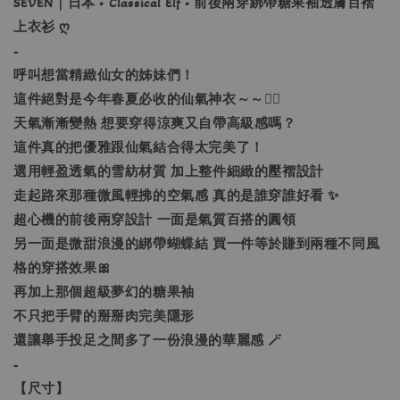
SEVEN｜日本 • Classical Elf • 前後兩穿綁帶糖果袖透膚百褶
上衣衫 ღ
-
呼叫想當精緻仙女的姊妹們！
這件絕對是今年春夏必收的仙氣神衣～～🧚‍♀️
天氣漸漸變熱 想要穿得涼爽又自帶高級感嗎？
這件真的把優雅跟仙氣結合得太完美了！
選用輕盈透氣的雪紡材質 加上整件細緻的壓褶設計
走起路來那種微風輕拂的空氣感 真的是誰穿誰好看 ✨
超心機的前後兩穿設計 一面是氣質百搭的圓領
另一面是微甜浪漫的綁帶蝴蝶結 買一件等於賺到兩種不同風
格的穿搭效果🎀
再加上那個超級夢幻的糖果袖
不只把手臂的掰掰肉完美隱形
還讓舉手投足之間多了一份浪漫的華麗感 🪄
-
【尺寸】