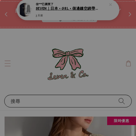
♡ 
唷ꕀ♡
想訂製屬於自己的『水晶手鍊』嗎ꕀ♡ 私訊我們.ᐟ.ᐟ
📣Instagram 這邊按下去
搜尋
限時優惠