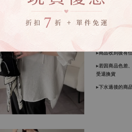
▹現貨商品１～
▹預購商品７～
❙ 本賣場不接
▸商品皆由日本
▸商品收到後有
▸若因商品色差
受退換貨
▸下水過後的商