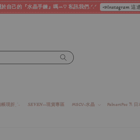
於自己的『水晶手鍊』嗎ꕀ♡ 私訊我們.ᐟ.ᐟ
📣Instagram
帳現折ˎˊ˗
𝑺𝑬𝑽𝑬𝑵--現貨專區
MSCV-水晶
PalnartPoc 