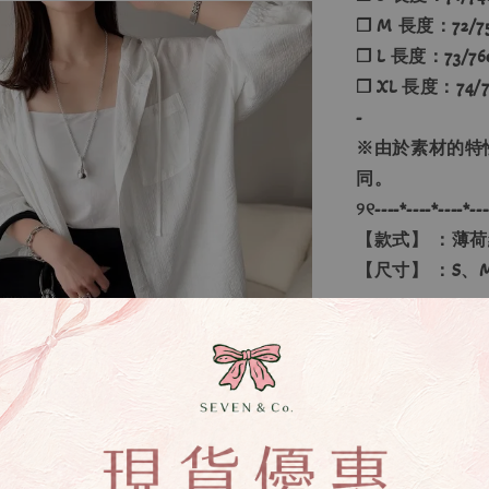
❐ M 長度：72/75
❐ L 長度：73/76
❐ XL 長度：74/77
-
※由於素材的特
同。
୨୧----*----*----*---
【款式】 ：薄
【尺寸】 ：S、M
💡訂單依照下
🔍IG搜尋：Sevenj