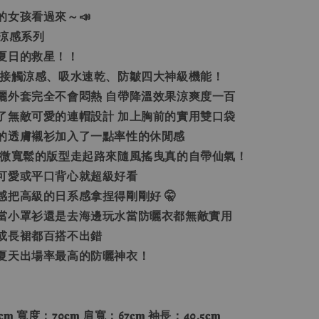
的女孩看過來～📣
f夏日涼感系列
夏日的救星！！
、接觸涼感、吸水速乾、防皺四大神級機能！
曬外套完全不會悶熱 自帶降溫效果涼爽度一百
了無敵可愛的連帽設計 加上胸前的實用雙口袋
的透膚襯衫加入了一點率性的休閒感
 微寬鬆的版型走起路來隨風搖曳真的自帶仙氣！
可愛或平口背心就超級好看
感把高級的日系感拿捏得剛剛好 🤫
當小罩衫還是去海邊玩水當防曬衣都無敵實用
或長裙都百搭不出錯
夏天出場率最高的防曬神衣！
𝐦 寬度：70𝐜𝐦 肩寬：67𝐜𝐦 袖長：40.5𝐜𝐦