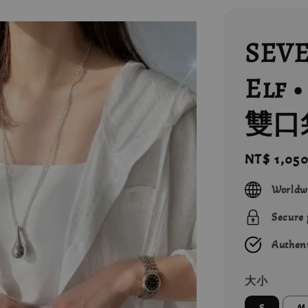
SEVE
Elf
雙口
Regular
NT$ 1,05
price
Worldw
Secure
Authent
大小
S
M