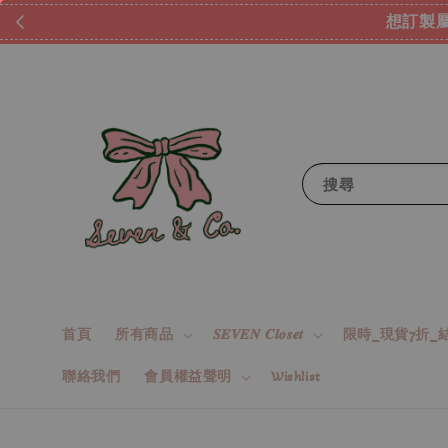
想訂製屬
搜尋
首頁
所有商品
𝑺𝑬𝑽𝑬𝑵 𝑪𝒍𝒐𝒔𝒆𝒕
限時_現貨7折_結
聯絡我們
會員權益聲明
Wishlist