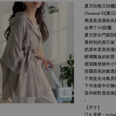
夏天怕熱又怕曬
Classical El
簡直是這個炎炎
自帶了UV防曬
夏天穿出門當防
最特別的是它做
把原本柔美浪漫
輕薄飄逸的材質
裡面隨便搭件小
若隱若現的微透
不管是在冷氣房
下半身搭牛仔褲
這件絕對是這個
-
【尺寸】
❐ S 長度：71/74