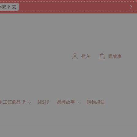
 這邊按下去
登入
購物車
 日本工匠飾品 𐙚
𝕄𝕊𝕁ℙ
品牌故事
購物須知