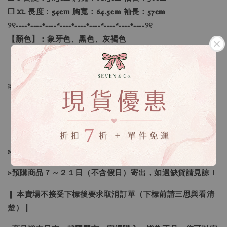
❐ XL 長度：54𝐜𝐦 胸寬：64.5𝐜𝐦 袖長：57𝐜𝐦
୨୧----*----*----*----*----*----*----*----*----୨୧
【顏色】：象牙色、黑色、灰褐色
【尺寸】：S、M、L、XL
💡訂單依照下單順序為主唷！
🔍IG搜尋：Sevenjewelry.co
▹現貨商品１～３日內寄出
▹預購商品７～２１日（不含假日）寄出，如遇缺貨請見諒！
❙ 本賣場不接受下標後要求取消訂單（下標前請三思與看清
楚）❙