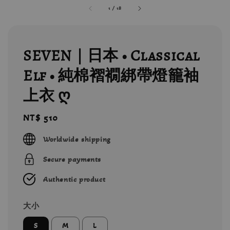
1
/
18
SEVEN｜日本 • Classical
Elf • 純棉褶襉綁帶燈籠袖
上衣 ღ
Regular
NT$ 510
price
Worldwide shipping
Secure payments
Authentic product
大小
S
M
L