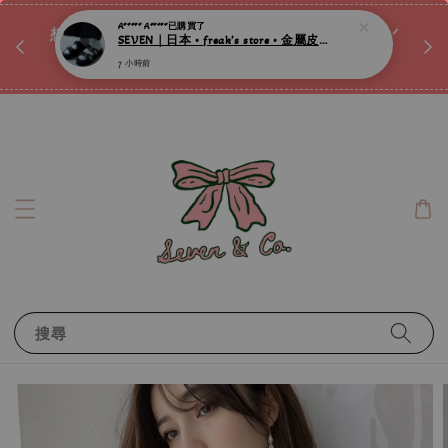
♡ 
7 小時前
唷ꕀ♡
想訂製屬於自己的『水晶手鍊』嗎ꕀ♡ 私訊我們.ᐟ.ᐟ
📣Instagram 這邊按下去
搜尋