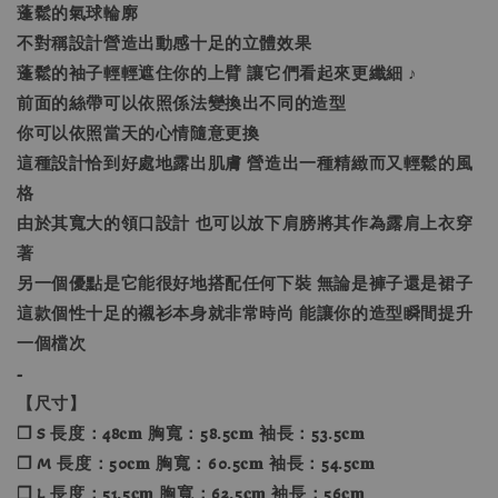
蓬鬆的氣球輪廓
不對稱設計營造出動感十足的立體效果
蓬鬆的袖子輕輕遮住你的上臂 讓它們看起來更纖細 ♪
前面的絲帶可以依照係法變換出不同的造型
你可以依照當天的心情隨意更換
這種設計恰到好處地露出肌膚 營造出一種精緻而又輕鬆的風
格
由於其寬大的領口設計 也可以放下肩膀將其作為露肩上衣穿
著
另一個優點是它能很好地搭配任何下裝 無論是褲子還是裙子
這款個性十足的襯衫本身就非常時尚 能讓你的造型瞬間提升
一個檔次
-
【尺寸】
❐ S 長度：48𝐜𝐦 胸寬：58.5𝐜𝐦 袖長：53.5𝐜𝐦
❐ M 長度：50𝐜𝐦 胸寬：60.5𝐜𝐦 袖長：54.5𝐜𝐦
❐ L 長度：51.5𝐜𝐦 胸寬：62.5𝐜𝐦 袖長：56𝐜𝐦