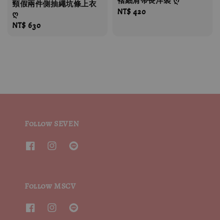
褶細肩帶長洋裝 ღ
頸假兩件側抽繩坑條上衣
Regular
NT$ 420
ღ
price
Regular
NT$ 630
price
Follow SEVEN
Follow MSCV