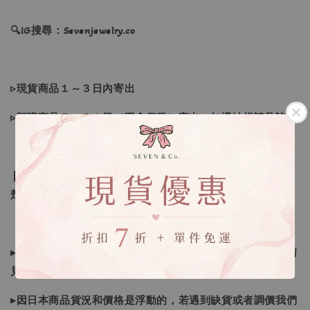
🔍IG搜尋：Sevenjewelry.co
▹現貨商品１～３日內寄出
▹預購商品７～２１日（不含假日）寄出，如遇缺貨請見諒！
❙ 本賣場不接受下標後要求取消訂單（下標前請三思與看清
楚）❙
▸所有商品皆以日本、韓國售完為止，如下單後遇缺貨情形請
見諒
▸因日本商品貨況和價格是浮動的，若遇到缺貨或者調價我們