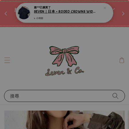
♡ 
惠***
已購買了
唷ꕀ♡
想訂製屬於自己的『水晶手鍊』嗎ꕀ♡ 私訊我們.ᐟ.ᐟ
SEVEN｜日本 • RODEO CROWNS WIDE BOWL • 大蝴蝶結牛仔外套 ღ
📣Instagram 這邊按下去
2 小時前
搜尋