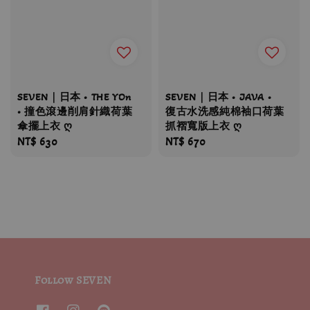
SEVEN｜日本 • THE YOn
SEVEN｜日本 • JAVA •
• 撞色滾邊削肩針織荷葉
復古水洗感純棉袖口荷葉
傘擺上衣 ღ
抓褶寬版上衣 ღ
Regular
NT$ 630
Regular
NT$ 670
price
price
Follow SEVEN