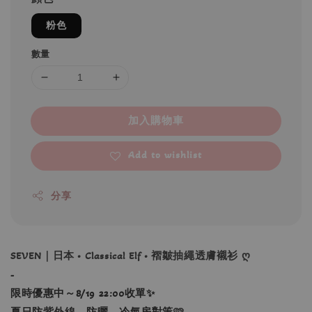
粉色
數量
加入購物車
Add to wishlist
分享
SEVEN｜日本 • Classical Elf • 褶皺抽繩透膚襯衫 ღ
-
限時優惠中～8/19 22:00收單✨
夏日防紫外線、防曬、冷氣房對策
🩷