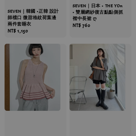
SEVEN｜日本 • THE YOn
SEVEN｜韓國 •正韓 設計
• 雙層網紗復古點點側抓
師檔口 微甜格紋荷葉邊
褶中長裙 ღ
兩件套睡衣
Regular
NT$ 760
Regular
NT$ 1,150
price
price