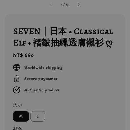
1
/
14
SEVEN｜日本 • Classical
Elf • 褶皺抽繩透膚襯衫 ღ
Regular
NT$ 680
price
Worldwide shipping
Secure payments
Authentic product
大小
M
L
顔色