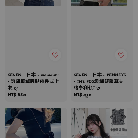
SEVEN｜日本 • moment+
SEVEN｜日本 • PENNEYS
• 透膚植絨圓點兩件式上
• THE FOX刺繡短版華夫
衣 ღ
格亨利領T ღ
Regular
NT$ 680
Regular
NT$ 430
price
price