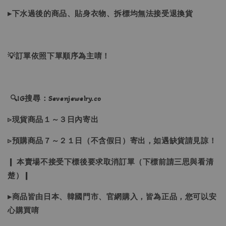
▸下水過後的商品、貼身衣物、拆標均無法接受退換貨
💡訂單依照下單順序為主唷！
🔍IG搜尋：Sevenjewelry.co
▹現貨商品１～３日內寄出
▹預購商品７～２１日（不含假日）寄出，如遇缺貨請見諒！
❙ 本賣場不接受下標後要求取消訂單（下標前請三思與看清
楚）❙
▸商品皆由日本、韓國門市、官網購入，皆為正品，您可以安
心購買唷