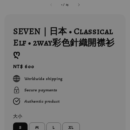
1
/
25
SEVEN｜日本 • Classical
Elf • 2way彩色針織開襟衫
ღ
Regular
NT$ 600
price
Worldwide shipping
Secure payments
Authentic product
大小
S
M
L
XL