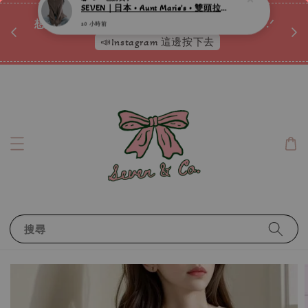
♡ 
唷ꕀ♡
想訂製屬於自己的『水晶手鍊』嗎ꕀ♡ 私訊我們.ᐟ.ᐟ
📣Instagram 這邊按下去
搜尋