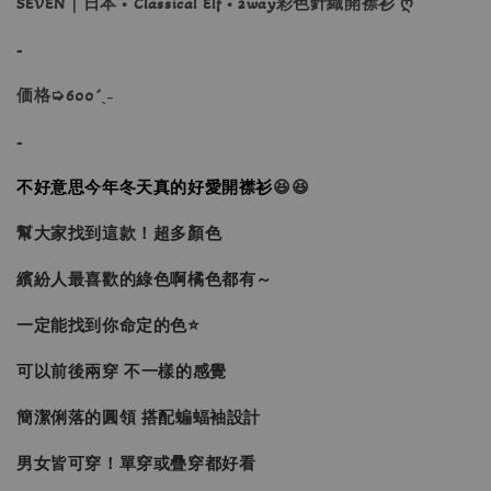
SEVEN｜日本 • Classical Elf • 2way彩色針織開襟衫 ღ
-
価格➭600´ˎ˗
-
不好意思今年冬天真的好愛開襟衫
😆😆
幫大家找到這款！超多顏色
繽紛人最喜歡的綠色啊橘色都有～
一定能找到你命定的色⭐
可以前後兩穿 不一樣的感覺
簡潔俐落的圓領 搭配蝙蝠袖設計
男女皆可穿！單穿或疊穿都好看