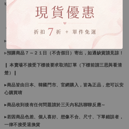
💡訂單依照下單順序為主唷！
🔍IG搜尋：Sevenjewelry.co
▹現貨商品１～３日內寄出
▹預購商品７～２１日（不含假日）寄出，如遇缺貨請見諒！
❙ 本賣場不接受下標後要求取消訂單（下標前請三思與看清
楚）❙
▸商品皆由日本、韓國門市、官網購入，皆為正品，您可以安
心購買唷
▸商品收到後有任何問題請於三天內私訊聊聊反應～
▸若因商品色差、個人喜好、想像不合、尺寸、下單錯誤者，
一律不接受退換貨