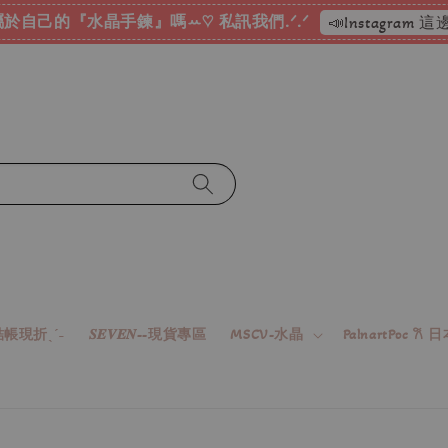
於自己的『水晶手鍊』嗎ꕀ♡ 私訊我們.ᐟ.ᐟ
📣Instagram
帳現折ˎˊ˗
𝑺𝑬𝑽𝑬𝑵--現貨專區
MSCV-水晶
PalnartPoc 