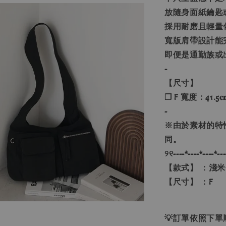
放隨身面紙鑰匙
採用耐磨且輕量
寬版肩帶設計能
即便是通勤族或
-
【尺寸】
❐ F 寬度：41.5𝐜
-
※由於素材的特
同。
୨୧----*----*----*---
【款式】 ：淺
【尺寸】 ：F
💡訂單依照下