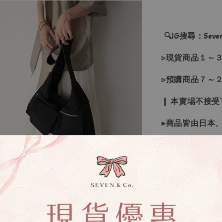
🔍IG搜尋：Sevenj
▹現貨商品１～
▹預購商品７～
❙ 本賣場不接
▸商品皆由日本
▸商品收到後有
▸若因商品色差
受退換貨
▸下水過後的商