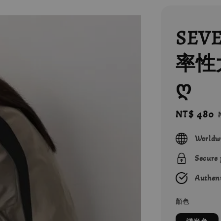
SEVE
率性
ღ
Sale
NT$ 480
price
Worldw
Secure
Authent
顏色