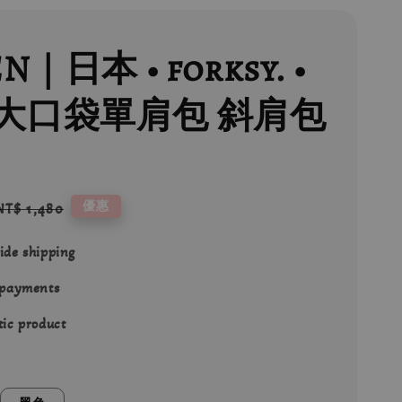
N｜日本 • forksy. •
大口袋單肩包 斜肩包
Regular
優惠
NT$ 1,480
price
ide shipping
 payments
ic product