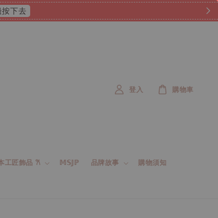
 這邊按下去
登入
購物車
 日本工匠飾品 𐙚
𝕄𝕊𝕁ℙ
品牌故事
購物須知