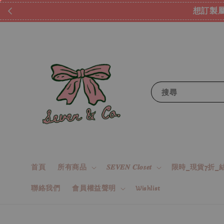
想訂製屬
搜尋
首頁
所有商品
𝑺𝑬𝑽𝑬𝑵 𝑪𝒍𝒐𝒔𝒆𝒕
限時_現貨7折_結
聯絡我們
會員權益聲明
Wishlist