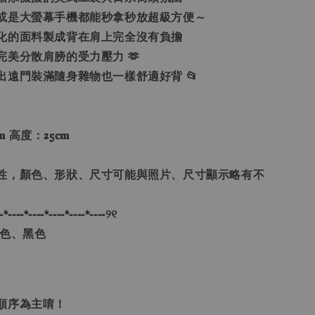
或是大螢幕手機都能秒拿秒放超級方便～
化的面料製成背在肩上完全沒有負擔
完美分散肩膀的受力壓力 🫶
出遠門裝滿隨身雜物也一樣舒適好背 📂
𝐦 高度：25𝐜𝐦
性，顏色、形狀、尺寸可能與照片、尺寸顯示略有不
-*----*----*----*----*----୨୧
米色、黑色
單順序為主唷！