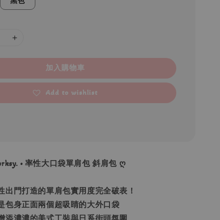
黑色
加入購物車
Add to wishlist
forksy. • 率性大口袋單肩包 斜肩包 ღ
性出門打造的單肩包實用度完全破表！
是包身正面兩個超吸睛的大外口袋
增添濃濃的美式工裝與日系街頭氛圍