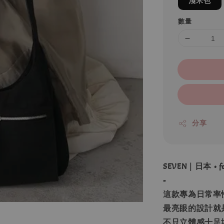
淺米色
數量
分享
SEVEN｜日本 • 
-
這款專為日常率
最亮眼的設計就
不只立體感十足