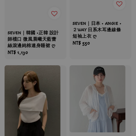
SEVEN｜日本 • ANGIE •
２WAY 日系木耳邊線條
SEVEN｜韓國 •正韓 設計
短袖上衣 ღ
師檔口 微風晨曦天藍蕾
Regular
NT$ 550
絲滾邊純棉連身睡裙 ღ
price
Regular
NT$ 1,130
price