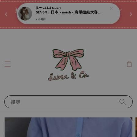
姿***
added to cart
♡ 
SEVEN｜日本 • notch • 肩帶扭結大容量微光澤肩背包 ღ
唷ꕀ♡
想訂製屬於自己的『水晶手鍊』嗎ꕀ♡ 私訊我們.ᐟ.ᐟ
1 小時前
📣Instagram 這邊按下去
搜尋