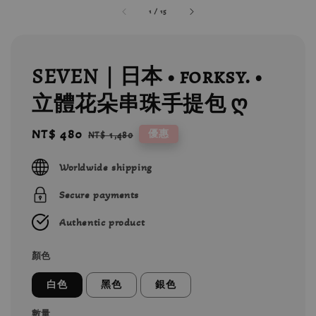
1
/
15
SEVEN｜日本 • forksy. •
立體花朵串珠手提包 ღ
Sale
NT$ 480
Regular
優惠
NT$ 1,480
price
price
Worldwide shipping
Secure payments
Authentic product
顏色
白色
黑色
銀色
數量