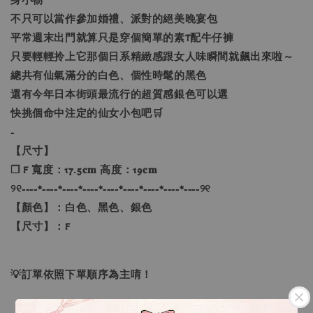
不只可以當作參加婚禮、派對的絕美晚宴包
平常週末出門就算只是穿個簡單的素T配牛仔褲
只要輕輕拎上它那個日系精緻感跟女人味瞬間就飆出來啦～
總共有仙氣滿分的白色、個性時髦的黑色
還有今年日本街頭最流行的超質感銀色可以選
快挑個命中注定的仙女小包吧🛒
-
【尺寸】
❐ F 寬度：17.5𝐜𝐦 高度：19𝐜𝐦
୨୧----*----*----*----*----*----*----*----*----୨୧
【顏色】：白色、黑色、銀色
【尺寸】：F
💡訂單依照下單順序為主唷！