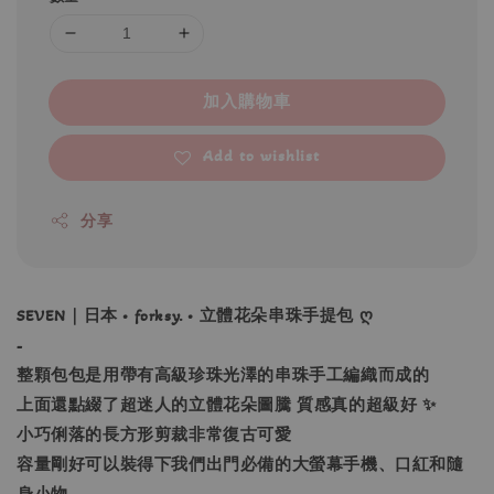
加入購物車
Add to wishlist
分享
SEVEN｜日本 • forksy. • 立體花朵串珠手提包 ღ
-
整顆包包是用帶有高級珍珠光澤的串珠手工編織而成的
上面還點綴了超迷人的立體花朵圖騰 質感真的超級好 ✨
小巧俐落的長方形剪裁非常復古可愛
容量剛好可以裝得下我們出門必備的大螢幕手機、口紅和隨
身小物