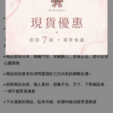
🔍IG搜尋：Sevenjewelry.co
▹現貨商品１～３日內寄出
▹預購商品７～２１日（不含假日）寄出，如遇缺貨請見諒！
❙ 本賣場不接受下標後要求取消訂單（下標前請三思與看清
楚）❙
▸商品皆由日本、韓國門市、官網購入，皆為正品，您可以安
心購買唷
▸商品收到後有任何問題請於三天內私訊聊聊反應～
▸若因商品色差、個人喜好、想像不合、尺寸、下單錯誤者，
一律不接受退換貨
▸下水過後的商品、貼身衣物、拆標均無法接受退換貨