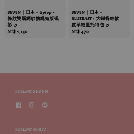
SEVEN｜日本 • tiptop •
SEVEN｜日本 •
條紋雙層網紗抽繩短版襯
BLUEEAST • 大蝴蝶結軟
衫 ღ
皮革輕量托特包 ღ
Regular
NT$ 1,150
Regular
NT$ 470
price
price
Follow SEVEN
Follow MSCV