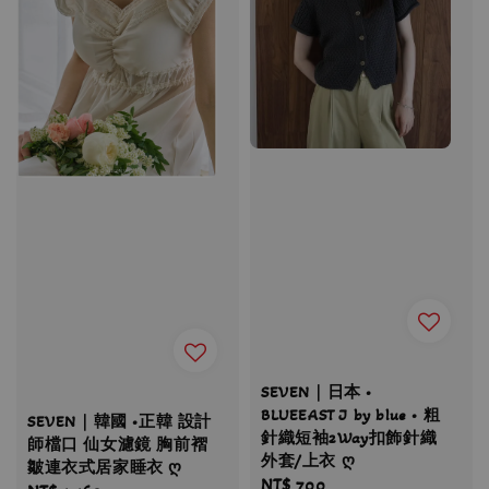
SEVEN｜日本 •
BLUEEAST J by blue • 粗
SEVEN｜韓國 •正韓 設計
針織短袖2Way扣飾針織
師檔口 仙女濾鏡 胸前褶
外套/上衣 ღ
皺連衣式居家睡衣 ღ
Regular
NT$ 700