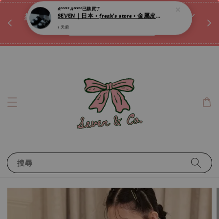
♡ 
唷ꕀ♡
想訂製屬於自己的『水晶手鍊』嗎ꕀ♡ 私訊我們.ᐟ.ᐟ
📣Instagram 這邊按下去
搜尋