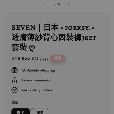
1
/
25
SEVEN｜日本 • forksy. •
透膚薄紗背心西裝褲3set
套裝 ღ
Sale
NT$ 600
Regular
優惠
NT$ 3,330
price
price
Worldwide shipping
Secure payments
Authentic product
顏色
摩卡
淺藍