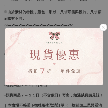
-
※由於素材的特性，顏色、形狀、尺寸可能與照片、尺寸顯
示略有不同。
୨୧----*----*----*----*----*----*----*----*----୨୧
【款式】 ：摩卡、淺藍
【尺寸】 ：F
💡訂單依照下單順序為主唷！
🔍IG搜尋：Sevenjewelry.co
▹現貨商品１～３日內寄出
▹預購商品７～２１日（不含假日）寄出，如遇缺貨請見諒！
❙ 本賣場不接受下標後要求取消訂單（下標前請三思與看清