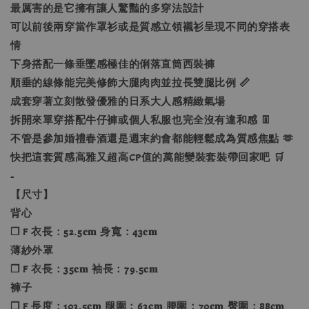
最厲害的是它擁有讓人驚豔的多穿法設計
可以前後兩穿當作罩衫或是質感立領襯衫呈現不同的穿搭表
情
下身搭配一條垂墜感極佳的俐落直筒西裝褲
順垂的線條能完美修飾大腿肉肉並拉長雙腿比例 📏
成套穿著立刻散發優雅的日系大人感精緻氣場
拆開來單穿搭配牛仔褲或個人私服也完全沒有違和感 👖
不管是參加婚禮春酒還是週末約會都能輕鬆成為質感焦點 🫶
快把這套質感高雅又超高CP值的萬能變裝套裝帶回家吧 🛒
-
【尺寸】
背心
❐ F 衣長：52.5𝐜𝐦 身寬：43𝐜𝐦
薄紗外罩
❐ F 衣長：35𝐜𝐦 袖長：79.5𝐜𝐦
褲子
❐ F 長度：103.5𝐜𝐦 腿圍：63𝐜𝐦 腰圍：70𝐜𝐦 臀圍：88𝐜𝐦