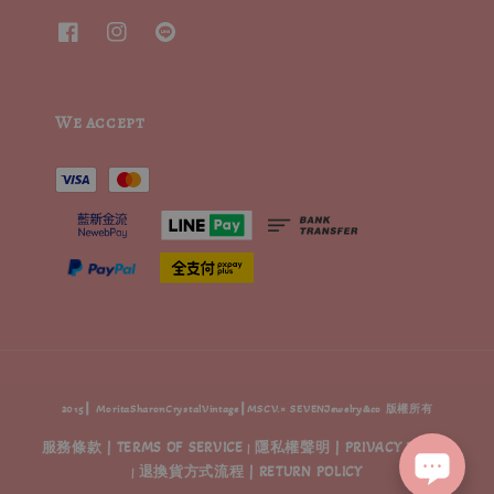
We accept
2015┃ MoritaSharonCrystalVintage┃MSCV.× SEVENJewelry&co 版權所有
服務條款 | TERMS OF SERVICE
隱私權聲明 | PRIVACY POLICY
|
退換貨方式流程 | RETURN POLICY
|