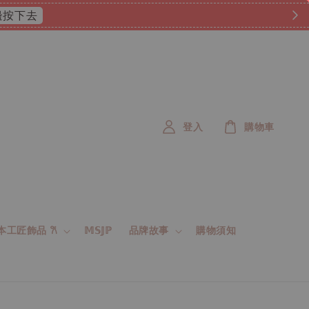
 這邊按下去
登入
購物車
 日本工匠飾品 𐙚
𝕄𝕊𝕁ℙ
品牌故事
購物須知