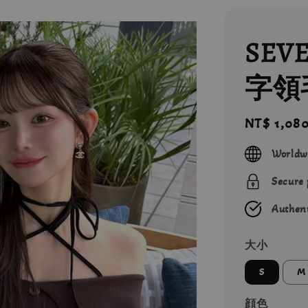
SEV
字領
Regular
NT$ 1,08
price
Worldw
Secure
Authent
大小
S
M
顔色