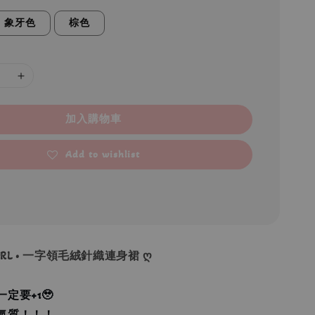
象牙色
棕色
加入購物車
Add to wishlist
 GRL • 一字領毛絨針織連身裙 ღ
定要+1🥹
氣質！！！