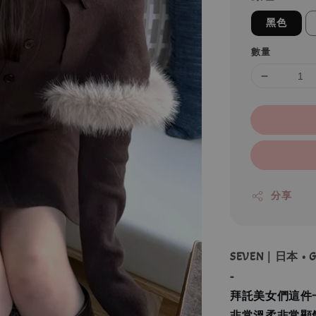
黑色
數量
分享
SEVEN｜日本 •
-
拜託美女們這件一
非常溫柔非常顯