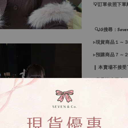
💡訂單依照下
🔍IG搜尋：Sevenj
▹現貨商品１～
▹預購商品７～
❙ 本賣場不接
▸商品皆由日本
▸商品收到後有
▸若因商品色差
受退換貨
▸下水過後的商