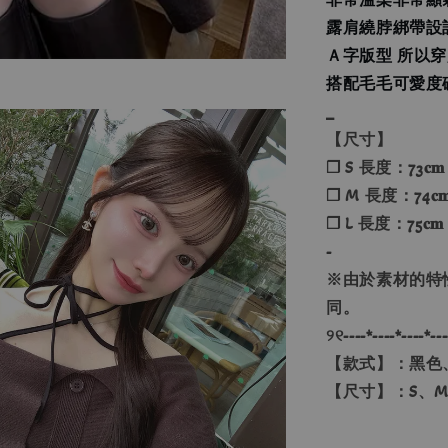
露肩繞脖綁帶設
Ａ字版型 所以
搭配毛毛可愛度
_
【尺寸】
❐ S 長度：73𝐜𝐦
❐ M 長度：74𝐜𝐦
❐ L 長度：75𝐜𝐦
-
※由於素材的特
同。
୨୧----*----*----*---
【款式】：黑色
【尺寸】：S、M