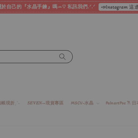
於自己的『水晶手鍊』嗎ꕀ♡ 私訊我們.ᐟ.ᐟ
📣Instagram
帳現折ˎˊ˗
𝑺𝑬𝑽𝑬𝑵--現貨專區
MSCV-水晶
PalnartPoc 