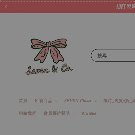
想訂製屬
搜尋
首頁
所有商品
𝑺𝑬𝑽𝑬𝑵 𝑪𝒍𝒐𝒔𝒆𝒕
限時_現貨7折_結
聯絡我們
會員權益聲明
Wishlist