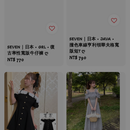
SEVEN｜日本 • JAVA •
撞色車線亨利領華夫格寬
SEVEN｜日本 • GRL • 復
版短T ღ
古率性寬版牛仔褲 ღ
Regular
NT$ 790
Regular
NT$ 770
price
price