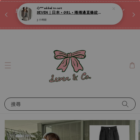
SEVEN｜日本 • GRL • 捲捲邊直條紋透膚上衣 ღ
♡ 
唷ꕀ♡
想訂製屬於自己的『水晶手鍊』嗎ꕀ♡ 私訊我們.ᐟ.ᐟ
3 小時前
📣Instagram 這邊按下去
搜尋