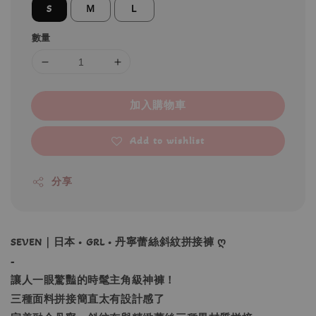
S
Ｍ
Ｌ
數量
加入購物車
Add to wishlist
分享
SEVEN｜日本 • GRL • 丹寧蕾絲斜紋拼接褲 ღ
-
讓人一眼驚豔的時髦主角級神褲！
三種面料拼接簡直太有設計感了