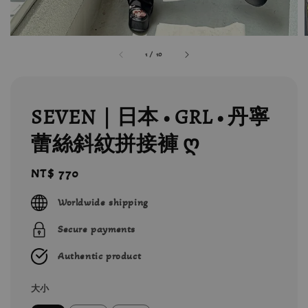
1
/
10
SEVEN｜日本 • GRL • 丹寧
蕾絲斜紋拼接褲 ღ
Regular
NT$ 770
price
Worldwide shipping
Secure payments
Authentic product
大小