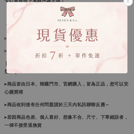
💡訂單依照下單順序為主唷！
🔍IG搜尋：Sevenjewelry.co
▹現貨商品１～３日內寄出
▹預購商品７～２１日（不含假日）寄出，如遇缺貨請見諒！
❙ 本賣場不接受下標後要求取消訂單（下標前請三思與看清
楚）❙
▸商品皆由日本、韓國門市、官網購入，皆為正品，您可以安
心購買唷
▸商品收到後有任何問題請於三天內私訊聊聊反應～
▸若因商品色差、個人喜好、想像不合、尺寸、下單錯誤者，
一律不接受退換貨