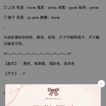
❐ 上衣 長度：61𝐜𝐦 寬度：56𝐜𝐦 肩寬：53𝐜𝐦 袖長：56𝐜𝐦
❐ 裙子 長度：37.5𝐜𝐦 腰圍：62𝐜𝐦
-
※
由於素材的特性，顏色、形狀、尺寸可能與照片、尺寸顯
示略有不同。
୨୧----*----*----*----*----*----*----*----*----୨୧
【款式】 ：黑色、海軍藍、淺灰色、深灰色
【尺寸】 ：F
💡訂單依照下單順序為主唷！