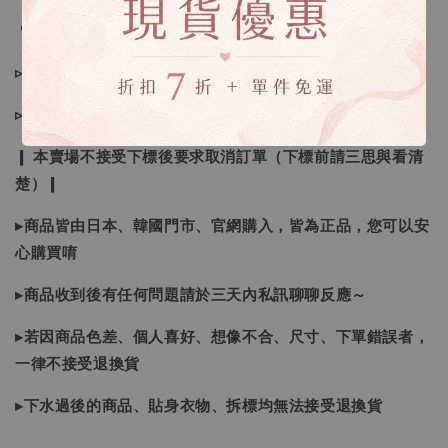
🔍IG搜尋：Sevenjewelry.co
▹現貨商品１～３日內寄出
▹預購商品７～２１日（不含假日）寄出，如遇缺貨請見諒！
❙ 本賣場不接受下標後要求取消訂單（下標前請三思與看清
楚）❙
▸商品皆由日本、韓國門市、官網購入，皆為正品，您可以安
心購買唷
▸商品收到後有任何問題請於三天內私訊聊聊反應～
▸若因商品色差、個人喜好、想像不合、尺寸、下單錯誤者，
一律不接受退換貨
▸下水過後的商品、貼身衣物、拆標均無法接受退換貨