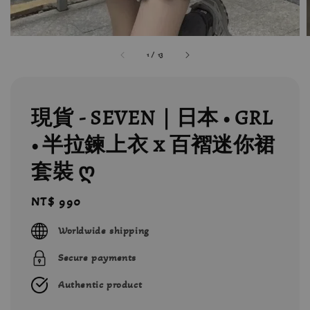
1
/
13
現貨 - SEVEN｜日本 • GRL
• 半拉鍊上衣 x 百褶迷你裙
套裝 ღ
Regular
NT$ 990
price
Worldwide shipping
Secure payments
Authentic product