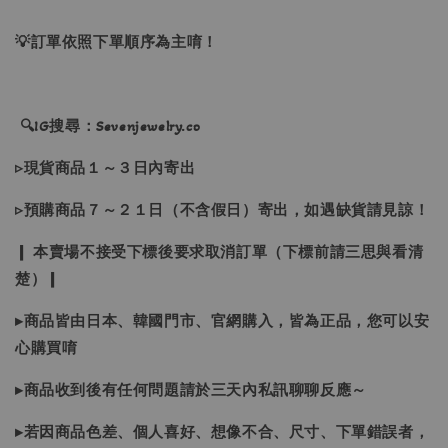
💡訂單依照下單順序為主唷！
🔍IG搜尋：Sevenjewelry.co
▹現貨商品１～３日內寄出
▹預購商品７～２１日（不含假日）寄出，如遇缺貨請見諒！
❙ 本賣場不接受下標後要求取消訂單（下標前請三思與看清
楚）❙
▸商品皆由日本、韓國門市、官網購入，皆為正品，您可以安
心購買唷
▸商品收到後有任何問題請於三天內私訊聊聊反應～
▸若因商品色差、個人喜好、想像不合、尺寸、下單錯誤者，