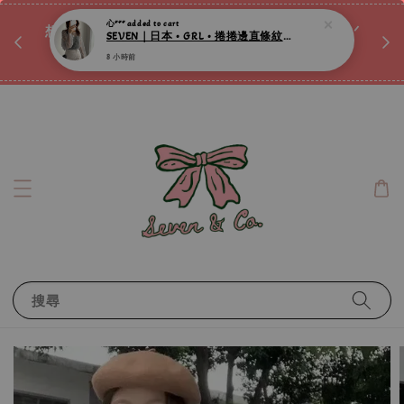
♡ 
唷ꕀ♡
想訂製屬於自己的『水晶手鍊』嗎ꕀ♡ 私訊我們.ᐟ.ᐟ
📣Instagram 這邊按下去
搜尋