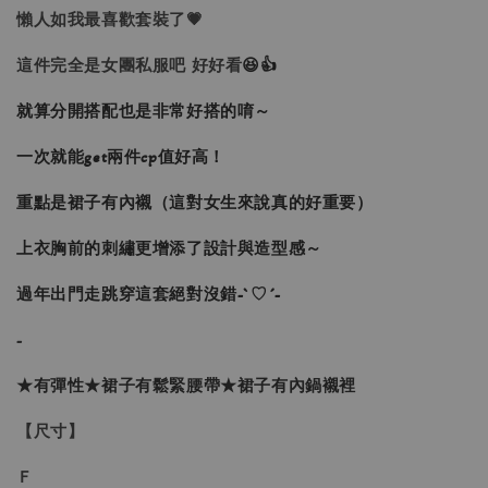
懶人如我最喜歡套裝了💗
這件完全是女團私服吧 好好看
😆👍
就算分開搭配也是非常好搭的唷～
一次就能get兩件cp值好高！
重點是裙子有內襯（這對女生來說真的好重要）
上衣胸前的刺繡更增添了設計與造型感～
過年出門走跳穿這套絕對沒錯-`♡´-
-
★有彈性★裙子有鬆緊腰帶★裙子有內鍋襯裡
【尺寸】
Ｆ