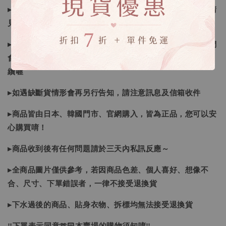
▸所有商品皆以日本、韓國售完為止，如下單後遇缺貨情形請
見諒
▸因日本商品貨況和價格是浮動的，若遇到缺貨或者調價我們
會視情況等待下單，若您想要知道即時貨況還請主動聯繫後
續喔
▸如遇缺斷貨情形會再另行告知，請注意訊息及信箱收件
▸商品皆由日本、韓國門市、官網購入，皆為正品，您可以安
心購買唷！
▸商品收到後有任何問題請於三天內私訊反應～
▸全商品圖片僅供參考，若因商品色差、個人喜好、想像不
合、尺寸、下單錯誤者，一律不接受退換貨
▸下水過後的商品、貼身衣物、拆標均無法接受退換貨