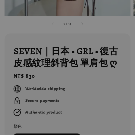
1
/
15
SEVEN｜日本 • GRL • 復古
皮感紋理斜背包 單肩包 ღ
Regular
NT$ 830
price
Worldwide shipping
Secure payments
Authentic product
顏色