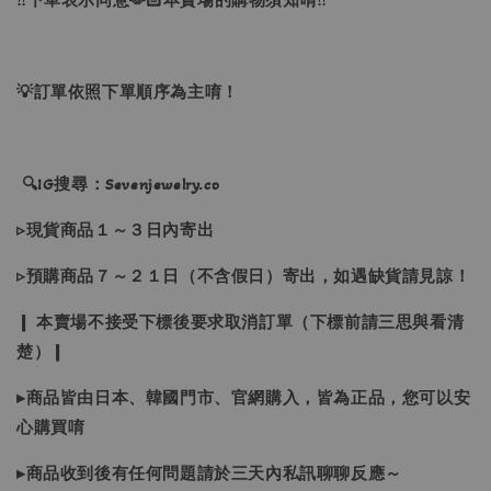
‼下單表示同意🫶🏻本賣場的購物須知唷‼
💡訂單依照下單順序為主唷！
🔍IG搜尋：Sevenjewelry.co
▹現貨商品１～３日內寄出
▹預購商品７～２１日（不含假日）寄出，如遇缺貨請見諒！
❙ 本賣場不接受下標後要求取消訂單（下標前請三思與看清
楚）❙
▸商品皆由日本、韓國門市、官網購入，皆為正品，您可以安
心購買唷
▸商品收到後有任何問題請於三天內私訊聊聊反應～