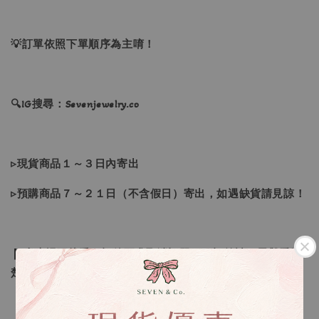
💡訂單依照下單順序為主唷！
🔍IG搜尋：Sevenjewelry.co
▹現貨商品１～３日內寄出
▹預購商品７～２１日（不含假日）寄出，如遇缺貨請見諒！
❙ 本賣場不接受下標後要求取消訂單（下標前請三思與看清
楚）❙