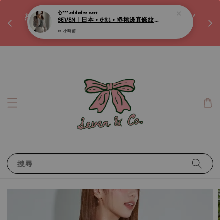
♡ 
唷ꕀ♡
想訂製屬於自己的『水晶手鍊』嗎ꕀ♡ 私訊我們.ᐟ.ᐟ
📣Instagram 這邊按下去
搜尋