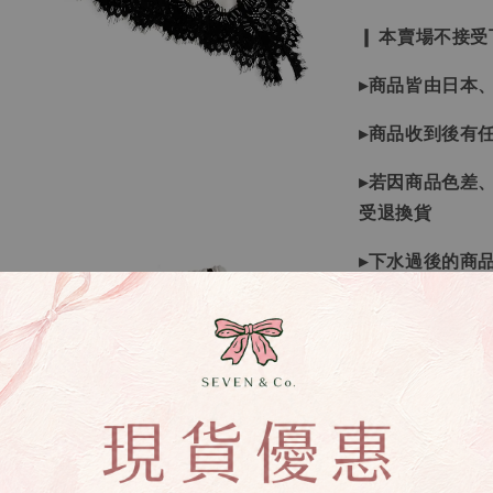
❙ 本賣場不接
▸商品皆由日本
▸商品收到後有
▸若因商品色差
受退換貨
▸下水過後的商