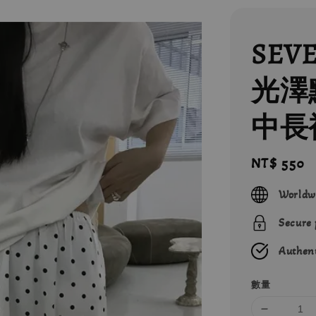
SEV
光澤
中長
Regular
NT$ 550
price
Worldw
Secure
Authent
數量