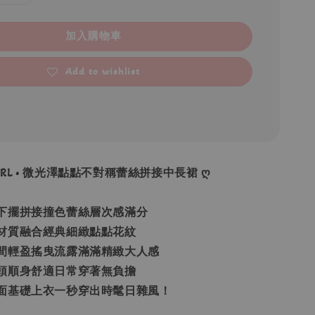
加入購物車
Add to wishlist
• GRL • 微光澤點點不對稱蕾絲拼接中長裙 ღ
下擺拼接撞色蕾絲層次感滿分
材質融合經典細緻點點花紋
間輕盈搖曳流露滿滿精緻大人感
頭順身舒適日常穿著無負擔
面基礎上衣一秒穿出時髦日雜風！