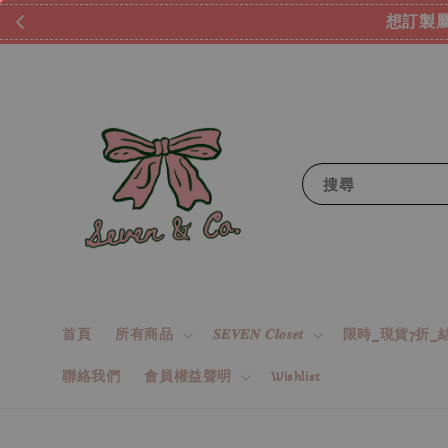
想訂製屬
搜尋
首頁
所有商品
𝑺𝑬𝑽𝑬𝑵 𝑪𝒍𝒐𝒔𝒆𝒕
限時_現貨7折_結
聯絡我們
會員權益聲明
Wishlist