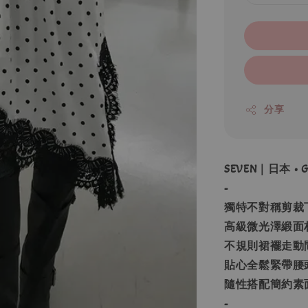
分享
SEVEN｜日本 
-
獨特不對稱剪裁
高級微光澤緞面
不規則裙襬走動
貼心全鬆緊帶腰
隨性搭配簡約素
-