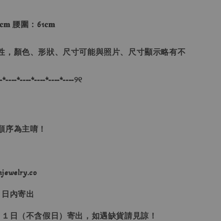
𝐦 腰圍：61𝐜𝐦
性，顏色、形狀、尺寸可能與照片、尺寸顯示略有不
-*----*----*----*----*----୨୧
單順序為主唷！
ewelry.co
３日內寄出
２１日（不含假日）寄出，如遇缺貨請見諒！