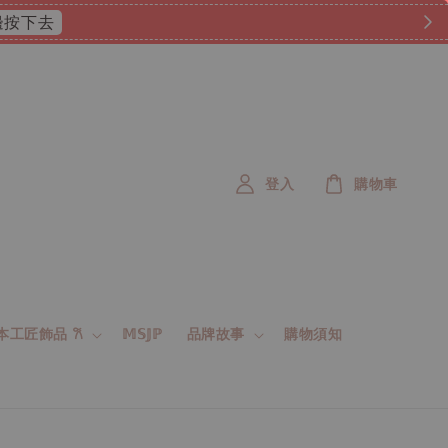
 這邊按下去
登入
購物車
 日本工匠飾品 𐙚
𝕄𝕊𝕁ℙ
品牌故事
購物須知