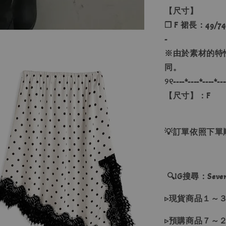
【尺寸】
❐ F 裙長：49/74
-
※由於素材的特
同。
୨୧----*----*----*---
【尺寸】：F
💡訂單依照下
🔍IG搜尋：Sevenj
▹現貨商品１～
▹預購商品７～