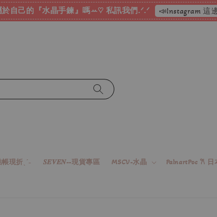
於自己的『水晶手鍊』嗎ꕀ♡ 私訊我們.ᐟ.ᐟ
📣Instagram
帳現折ˎˊ˗
𝑺𝑬𝑽𝑬𝑵--現貨專區
MSCV-水晶
PalnartPoc 