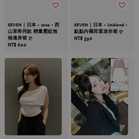
SEVEN｜日本 • coca • 西
SEVEN｜日本 • Unblend •
山茉希同款 輕量壓紋無
點點內襯荷葉迷你裙 ღ
袖連身裙 ღ
Regular
NT$ 590
Regular
NT$ 600
price
price