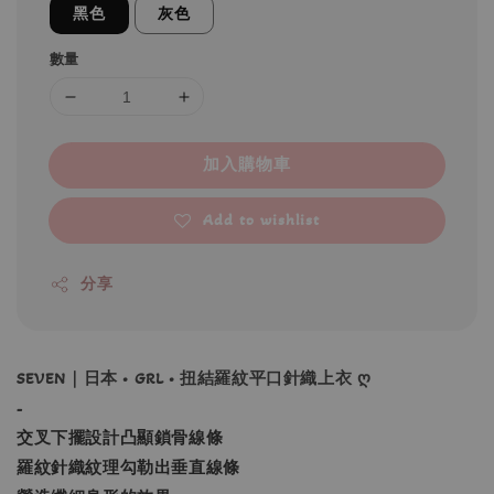
黑色
灰色
數量
加入購物車
Add to wishlist
分享
SEVEN｜日本 • GRL • 扭結羅紋平口針織上衣 ღ
-
交叉下擺設計凸顯鎖骨線條
羅紋針織紋理勾勒出垂直線條