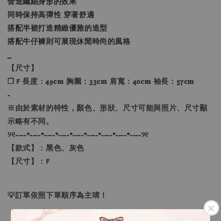
營造纖細身形的效果
同時保持高彈性 穿著舒適
搭配半裙打造精緻優雅的造型
搭配牛仔褲則可展現休閒時尚的風格
_
【尺寸】
❐ F 長度：49𝐜𝐦 胸圍：33𝐜𝐦 肩寬：40𝐜𝐦 袖長：57𝐜𝐦
-
※由於素材的特性，顏色、形狀、尺寸可能與照片、尺寸顯
示略有不同。
୨୧----*----*----*----*----*----*----*----*----୨୧
【款式】：黑色、灰色
【尺寸】：F
💡訂單依照下單順序為主唷！