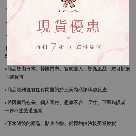
🔍IG搜尋：Sevenjewelry.co
▹現貨商品１～３日內寄出
▹預購商品７～２１日（不含假日）寄出，如遇缺貨請見諒！
❙ 本賣場不接受下標後要求取消訂單（下標前請三思與看清
楚）❙
▸商品皆由日本、韓國門市、官網購入，皆為正品，您可以安
心購買唷
▸商品收到後有任何問題請於三天內私訊聊聊反應～
▸若因商品色差、個人喜好、想像不合、尺寸、下單錯誤者，
一律不接受退換貨
▸下水過後的商品、貼身衣物、拆標均無法接受退換貨