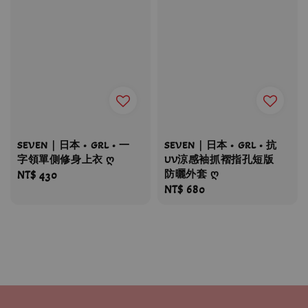
SEVEN｜日本 • GRL • 一
SEVEN｜日本 • GRL • 抗
字領單側修身上衣 ღ
UV涼感袖抓褶指孔短版
防曬外套 ღ
Regular
NT$ 430
Regular
NT$ 680
price
price