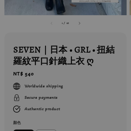
1
/
10
SEVEN｜日本 • GRL • 扭結
羅紋平口針織上衣 ღ
Regular
NT$ 540
price
Worldwide shipping
Secure payments
Authentic product
顏色