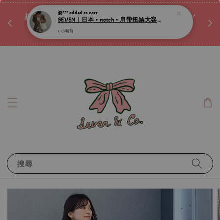
♡ 
姿***
added to cart
唷ꕀ♡
想訂製屬於自己的『水晶手鍊』嗎ꕀ♡ 私訊我們.ᐟ.ᐟ
SEVEN｜日本 • notch • 肩帶扭結大容量微光澤肩背包 ღ
📣Instagram 這邊按下去
1 小時前
搜尋