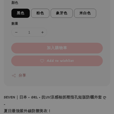
顏色
黑色
粉色
象牙色
米白色
數量
加入購物車
Add to wishlist
分享
SEVEN｜日本 • GRL • 抗UV涼感袖抓褶指孔短版防曬外套 ღ
-
夏日最強紫外線防禦美衣！