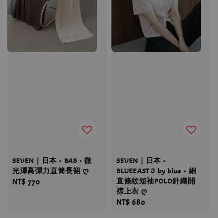
SEVEN｜日本 • BAB • 微
SEVEN｜日本 •
光澤高彈力直筒長裙 ღ
BLUEEAST J by blue • 細
直條紋短袖POLO針織開
Regular
NT$ 770
襟上衣 ღ
price
Regular
NT$ 680
price