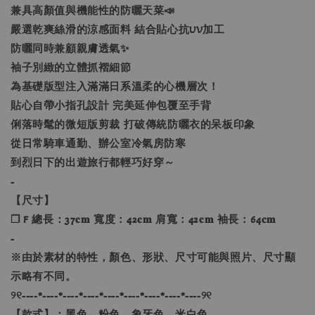
兼具高顏值與機能性的防曬天菜📣
嚴選乾爽絲滑的涼感面料 結合貼心抗UV加工
防曬同時兼顧親膚透氣✨
袖子別緻的立體抓褶細節
為基礎版型注入滿滿日系溫柔的心機層次！
貼心自帶小指孔設計 完美延伸包覆至手背
俐落時髦的微短版剪裁 打破傳統防曬衣的呆板印象
從日常騎車通勤、辦公室冷氣房防寒
到烈日下的出遊旅行都輕巧好穿～
-
【尺寸】
❐ F 總長：37𝐜𝐦 寬度：42𝐜𝐦 肩寬：42𝐜𝐦 袖長：64𝐜𝐦
-
※由於素材的特性，顏色、形狀、尺寸可能與照片、尺寸顯
示略有不同。
୨୧----*----*----*----*----*----*----*----*----୨୧
【款式】：黑色、粉色、象牙色、米白色