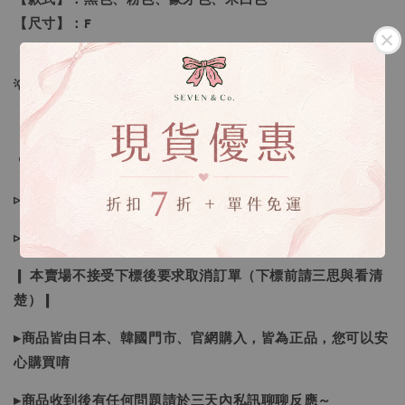
【尺寸】：F
💡訂單依照下單順序為主唷！
🔍IG搜尋：Sevenjewelry.co
▹現貨商品１～３日內寄出
▹預購商品７～２１日（不含假日）寄出，如遇缺貨請見諒！
❙ 本賣場不接受下標後要求取消訂單（下標前請三思與看清
楚）❙
▸商品皆由日本、韓國門市、官網購入，皆為正品，您可以安
心購買唷
▸商品收到後有任何問題請於三天內私訊聊聊反應～