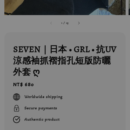
1
/
15
SEVEN｜日本 • GRL • 抗UV
涼感袖抓褶指孔短版防曬
外套 ღ
Regular
NT$ 680
price
Worldwide shipping
Secure payments
Authentic product