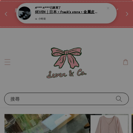
12 小時前
♡ 
唷ꕀ♡
想訂製屬於自己的『水晶手鍊』嗎ꕀ♡ 私訊我們.ᐟ.ᐟ
📣Instagram 這邊按下去
搜尋