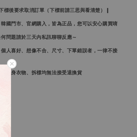
受下標後要求取消訂單（下標前請三思與看清楚）❙
、韓國門市、官網購入，皆為正品，您可以安心購買唷
任何問題請於三天內私訊聊聊反應～
、個人喜好、想像不合、尺寸、下單錯誤者，一律不接
品、貼身衣物、拆標均無法接受退換貨