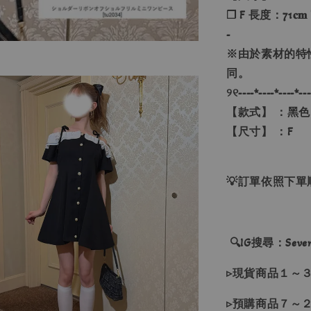
❐ F 長度：71𝐜𝐦
-
※由於素材的特
同。
୨୧----*----*----*---
【款式】 ：黑色
【尺寸】 ：F
💡訂單依照下
🔍IG搜尋：Sevenj
▹現貨商品１～
▹預購商品７～