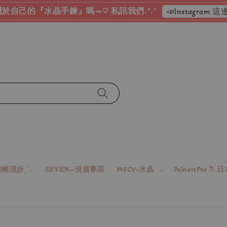
於自己的『水晶手鍊』嗎ꕀ♡ 私訊我們.ᐟ.ᐟ
📣Instagram
帳現折ˎˊ˗
𝑺𝑬𝑽𝑬𝑵--現貨專區
MSCV-水晶
PalnartPoc 