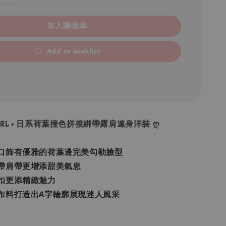
加入購物車
Add to wishlist
• GRL • 日系荷葉撞色拼接綁帶露肩連身洋裝 ღ
口飾有優雅的荷葉邊完美勾勒臉型
帶肩帶更增添甜美氣息
扣更添精緻魅力
布料打造出A字輪廓展現迷人風采