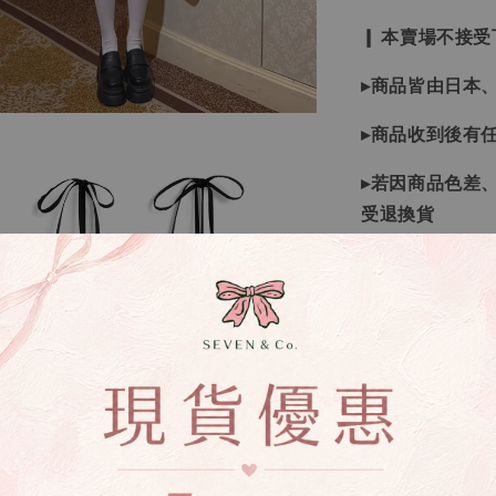
❙ 本賣場不接
▸商品皆由日本
▸商品收到後有
▸若因商品色差
受退換貨
▸下水過後的商