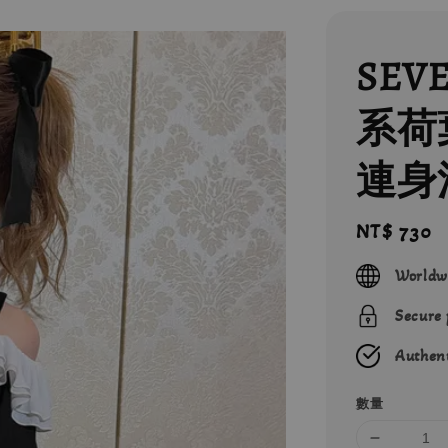
SEV
系荷
連身
Regular
NT$ 730
price
Worldw
Secure
Authent
數量