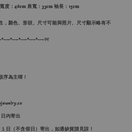
 寬度：46𝐜𝐦 肩寬：33𝐜𝐦 袖長：15𝐜𝐦
性，顏色、形狀、尺寸可能與照片、尺寸顯示略有不
-*----*----*----*----*----୨୧
單順序為主唷！
ewelry.co
３日內寄出
２１日（不含假日）寄出，如遇缺貨請見諒！