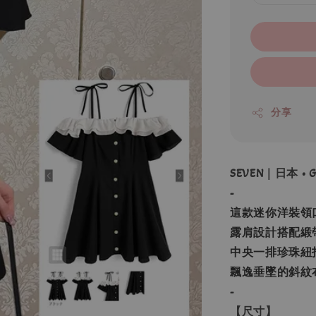
分享
SEVEN｜日本 
-
這款迷你洋裝領
露肩設計搭配緞
中央一排珍珠紐
飄逸垂墜的斜紋
-
【尺寸】