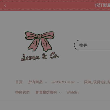
想訂製屬
搜尋
首頁
所有商品
𝑺𝑬𝑽𝑬𝑵 𝑪𝒍𝒐𝒔𝒆𝒕
限時_現貨7折_結
聯絡我們
會員權益聲明
Wishlist