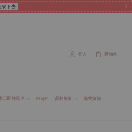
 這邊按下去
登入
購物車
 日本工匠飾品 𐙚
𝕄𝕊𝕁ℙ
品牌故事
購物須知