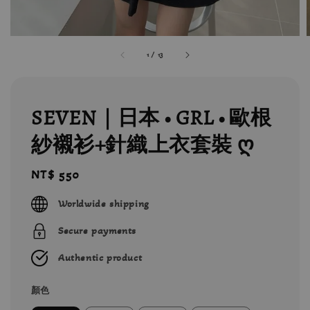
1
/
13
SEVEN｜日本 • GRL • 歐根
紗襯衫+針織上衣套裝 ღ
Regular
NT$ 550
price
Worldwide shipping
Secure payments
Authentic product
顏色