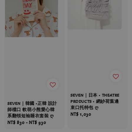
SEVEN｜日本 • THEATRE
PRODUCTS • 網紗荷葉邊
SEVEN｜韓國 •正韓 設計
束口托特包 ღ
師檔口 軟萌小熊愛心韓
Regular
NT$ 1,030
系翻領短袖睡衣套裝 ღ
price
Regular
NT$ 830
-
NT$ 930
price