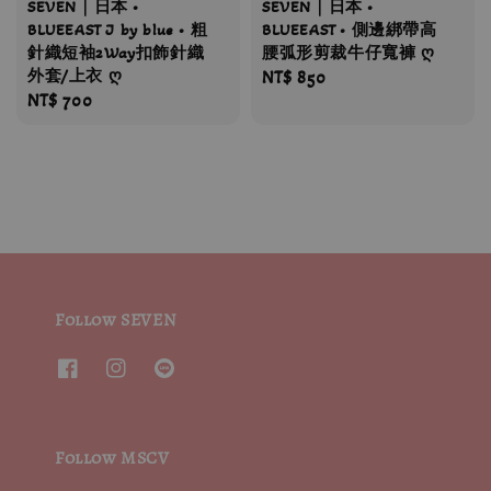
SEVEN｜日本 •
SEVEN｜日本 •
BLUEEAST J by blue • 粗
BLUEEAST • 側邊綁帶高
針織短袖2Way扣飾針織
腰弧形剪裁牛仔寬褲 ღ
外套/上衣 ღ
Regular
NT$ 850
Regular
NT$ 700
price
price
Follow SEVEN
Follow MSCV