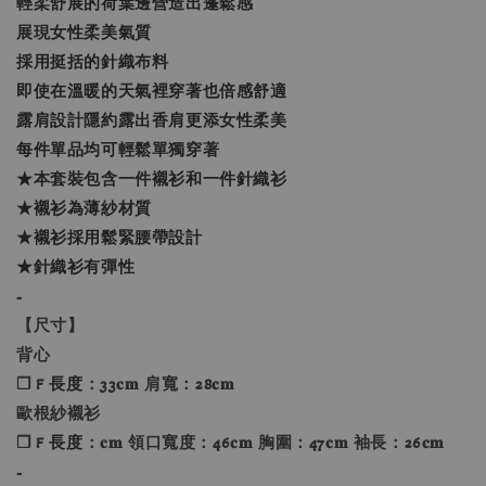
輕柔舒展的荷葉邊營造出蓬鬆感
展現女性柔美氣質
採用挺括的針織布料
即使在溫暖的天氣裡穿著也倍感舒適
露肩設計隱約露出香肩更添女性柔美
每件單品均可輕鬆單獨穿著
★本套裝包含一件襯衫和一件針織衫
★襯衫為薄紗材質
★襯衫採用鬆緊腰帶設計
★針織衫有彈性
-
【尺寸】
背心
❐ F
長度
：33𝐜𝐦 肩寬：28𝐜𝐦
歐根紗襯衫
❐ F
長度
：𝐜𝐦 領口寬度：46𝐜𝐦 胸圍：47𝐜𝐦 袖長：26𝐜𝐦
-