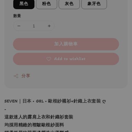
黑色
粉色
灰色
象牙色
數量
加入購物車
Add to wishlist
分享
SEVEN｜日本 • GRL • 歐根紗襯衫+針織上衣套裝 ღ
-
這款迷人的露肩上衣和針織衫套裝
均採用精緻的褶皺歐根紗面料