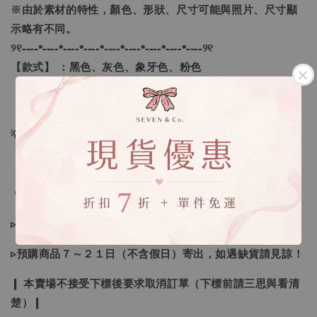
※由於素材的特性，顏色、形狀、尺寸可能與照片、尺寸顯
示略有不同。
୨୧----*----*----*----*----*----*----*----*----୨୧
【款式】 ：黑色、灰色、象牙色、粉色
【尺寸】 ：F
💡訂單依照下單順序為主唷！
🔍IG搜尋：Sevenjewelry.co
▹現貨商品１～３日內寄出
▹預購商品７～２１日（不含假日）寄出，如遇缺貨請見諒！
❙ 本賣場不接受下標後要求取消訂單（下標前請三思與看清
楚）❙