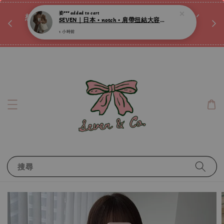
♡ 
姿***
added to cart
唷ꕀ♡
想訂製屬於自己的『水晶手鍊』嗎ꕀ♡ 私訊我們.ᐟ.ᐟ
SEVEN｜日本 • notch • 肩帶扭結大容量微光澤肩背包 ღ
📣Instagram 這邊按下去
1 小時前
搜尋