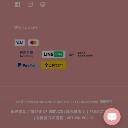
We accept
2015┃ MoritaSharonCrystalVintage┃MSCV.× SEVENJewelry&co 版權所有
服務條款 | TERMS OF SERVICE
隱私權聲明 | PRIVACY POLICY
|
退換貨方式流程 | RETURN POLICY
|