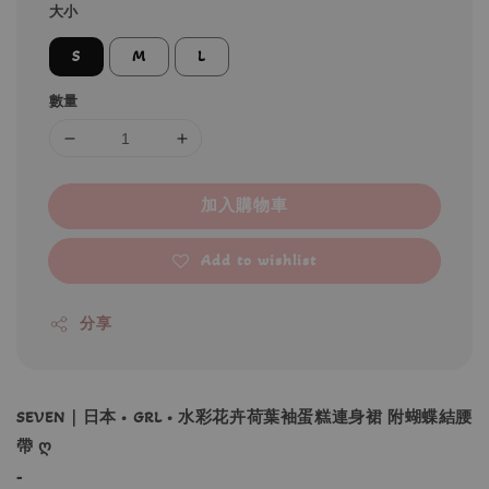
大小
S
M
L
數量
加入購物車
Add to wishlist
分享
SEVEN｜日本 • GRL • 水彩花卉荷葉袖蛋糕連身裙 附蝴蝶結腰
帶 ღ
-