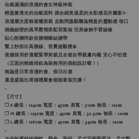
仙氣滿滿的浪漫約會女神級神裝
輕盈微透光的仙氣面料 揉合絕美溫柔的水彩感花卉圖案✨
浪漫層次蛋糕裙襬剪裁 走動間盡顯飄逸輕盈的靈動感 領口
精緻細密的風琴壓褶搭配荷葉袖 完美修飾手臂線條
貼心附贈同款收腰蝴蝶結腰帶
繫上秒抓出高腰線、視覺超顯瘦🎀
後腰採用舒適鬆緊帶剪裁且全裙自帶親膚內襯 安心不怕透
（正面的精緻排釦為裝飾用的假釦設計喔！）
無論是日常浪漫約會、假日出遊
還是盛裝出席婚禮聚會都能著裝完勝！
-
【尺寸】
❐ S 總長：124𝐜𝐦 寬度：43𝐜𝐦 肩寬：31𝐜𝐦 袖長：12𝐜𝐦
❐ M 總長：125𝐜𝐦 寬度：45𝐜𝐦 肩寬：32.5𝐜𝐦 袖長：12𝐜𝐦
❐ L 總長：126𝐜𝐦 寬度：47𝐜𝐦 肩寬：34𝐜𝐦 袖長：12𝐜𝐦
-
※由於素材的特性，顏色、形狀、尺寸可能與照片、尺寸顯