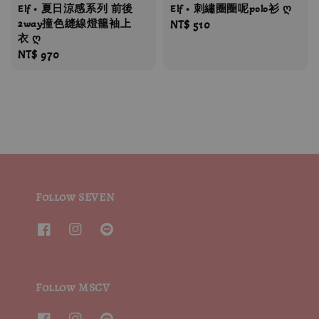
Elf • 夏日涼感系列 前後
Elf • 刺繡圈圈呢polo衫 ღ
2way撞色縫線燈籠袖上
Regular
NT$ 510
衣 ღ
price
Regular
NT$ 970
price
Follow SEVEN
Follow MSCV