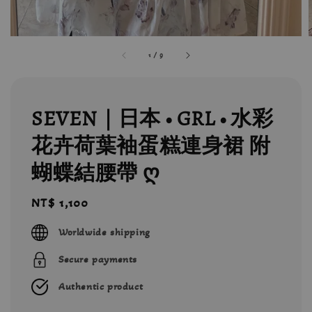
1
/
9
SEVEN｜日本 • GRL • 水彩
花卉荷葉袖蛋糕連身裙 附
蝴蝶結腰帶 ღ
Regular
NT$ 1,100
price
Worldwide shipping
Secure payments
Authentic product