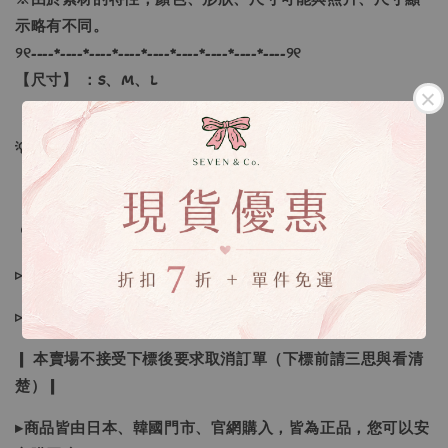
示略有不同。
୨୧----*----*----*----*----*----*----*----*----୨୧
【尺寸】 ：S、M、L
💡訂單依照下單順序為主唷！
🔍IG搜尋：Sevenjewelry.co
▹現貨商品１～３日內寄出
▹預購商品７～２１日（不含假日）寄出，如遇缺貨請見諒！
❙ 本賣場不接受下標後要求取消訂單（下標前請三思與看清
楚）❙
▸商品皆由日本、韓國門市、官網購入，皆為正品，您可以安