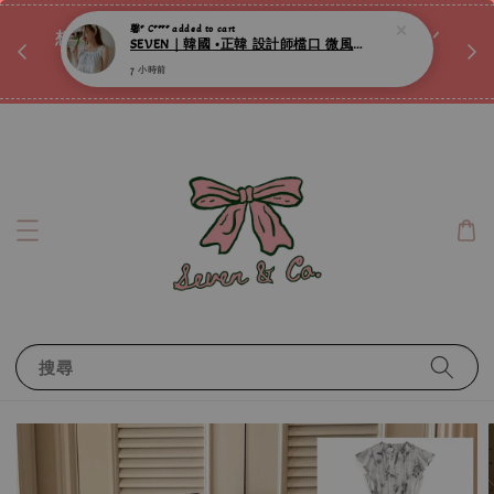
♡ 
7 小時前
唷ꕀ♡
想訂製屬於自己的『水晶手鍊』嗎ꕀ♡ 私訊我們.ᐟ.ᐟ
📣Instagram 這邊按下去
搜尋