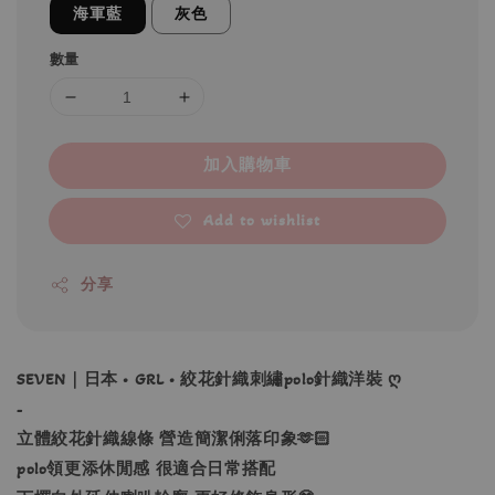
海軍藍
灰色
數量
加入購物車
Add to wishlist
分享
SEVEN｜日本 • GRL • 絞花針織刺繡polo針織洋裝 ღ
-
立體絞花針織線條 營造簡潔俐落印象🫶🏻
polo領更添休閒感 很適合日常搭配