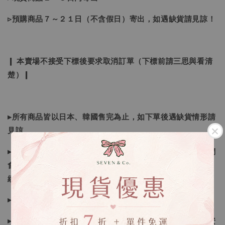
▹預購商品７～２１日（不含假日）寄出，如遇缺貨請見諒！
❙ 本賣場不接受下標後要求取消訂單（下標前請三思與看清
楚）❙
▸所有商品皆以日本、韓國售完為止，如下單後遇缺貨情形請
見諒
▸因日本商品貨況和價格是浮動的，若遇到缺貨或者調價我們
會視情況等待下單，若您想要知道即時貨況還請主動聯繫後
續喔
▸如遇缺斷貨情形會再另行告知，請注意訊息及信箱收件
▸商品皆由日本、韓國門市、官網購入，皆為正品，您可以安