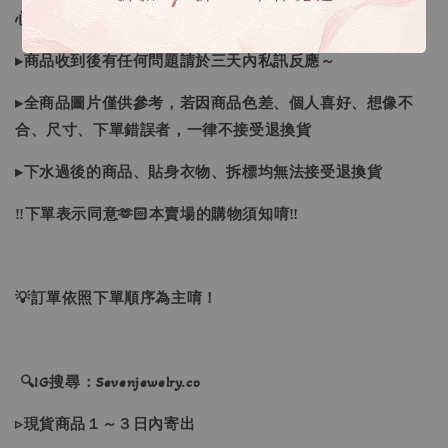
心購買唷！
▸商品收到後有任何問題請於三天內私訊反應～
▸全商品圖片僅供參考，若因商品色差、個人喜好、想像不
合、尺寸、下單錯誤者，一律不接受退換貨
▸下水過後的商品、貼身衣物、拆標均無法接受退換貨
‼下單表示同意🫶🏻本賣場的購物須知唷‼
💡訂單依照下單順序為主唷！
🔍IG搜尋：Sevenjewelry.co
▹現貨商品１～３日內寄出