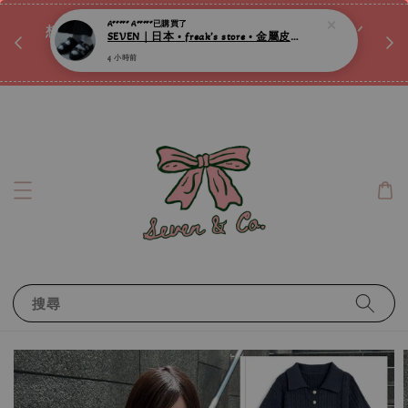
♡ 
A***** A*****
已購買了
唷ꕀ♡
想訂製屬於自己的『水晶手鍊』嗎ꕀ♡ 私訊我們.ᐟ.ᐟ
SEVEN｜日本 • freak’s store • 金屬皮帶釦厚底拖鞋 ღ
📣Instagram 這邊按下去
4 小時前
搜尋