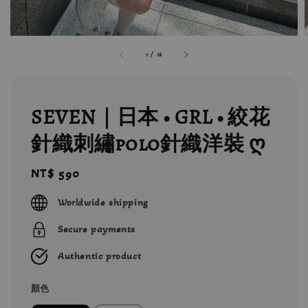
1
/
12
SEVEN｜日本 • GRL • 絞花
針織刺繡polo針織洋裝 ღ
Regular
NT$ 590
price
Worldwide shipping
Secure payments
Authentic product
顏色