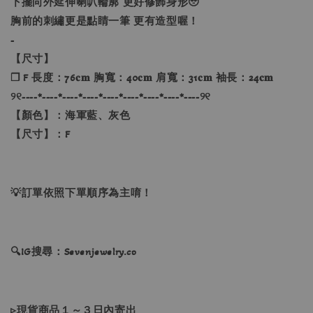
下擺向外延伸喇叭輪廓 更好修飾身形🥹
胸前的刺繡更是點睛一筆 更有造型喔！
-
【尺寸】
❐ F 長度：76𝐜𝐦 胸寬：40𝐜𝐦 肩寬：31𝐜𝐦 袖長：24𝐜𝐦
୨୧----*----*----*----*----*----*----*----*----୨୧
【顏色】：海軍藍、灰色
【尺寸】：F
💡訂單依照下單順序為主唷！
🔍IG搜尋：Sevenjewelry.co
▹現貨商品１～３日內寄出