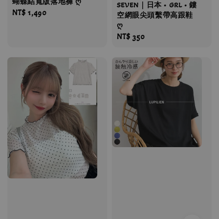
蝴蝶結寬版落地褲 ღ
SEVEN｜日本 • GRL • 鏤
Regular
NT$ 1,490
空網眼尖頭繫帶高跟鞋
price
ღ
Regular
NT$ 350
price