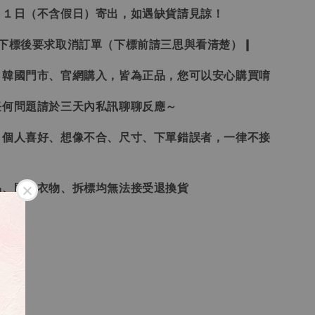
２１日（不含假日）寄出，如遇缺貨請見諒！
受下標後要求取消訂單（下標前請三思與看清楚）❙
、韓國門市、官網購入，皆為正品，您可以安心購買唷
任何問題請於三天內私訊聊聊反應～
、個人喜好、想像不合、尺寸、下單錯誤者，一律不接
品、貼身衣物、拆標均無法接受退換貨