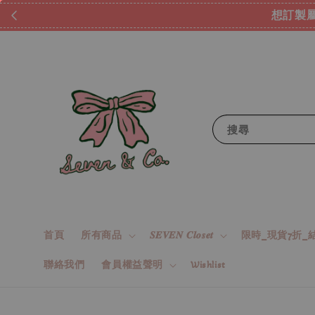
想訂製屬
搜尋
首頁
所有商品
𝑺𝑬𝑽𝑬𝑵 𝑪𝒍𝒐𝒔𝒆𝒕
限時_現貨7折_結
聯絡我們
會員權益聲明
Wishlist