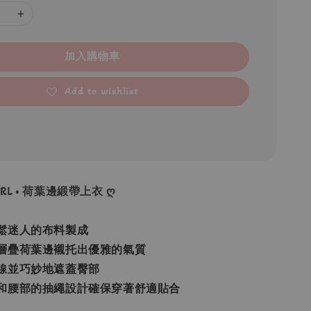
加入購物車
Add to wishlist
 GRL • 荷葉邊緞帶上衣 ღ
鬆迷人的布料製成
層疊荷葉邊襯托出優雅的氣質
線並巧妙地遮蓋臀部
和腰部的抽繩設計確保穿著舒適貼合