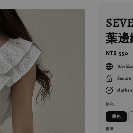
SEV
葉邊
Regular
NT$ 550
price
Worldw
Secure
Authent
顏色
黑色
數量