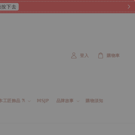
 這邊按下去
登入
購物車
 日本工匠飾品 𐙚
𝕄𝕊𝕁ℙ
品牌故事
購物須知