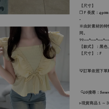
【尺寸】
❐ F 長度：49𝐜𝐦
-
※由於素材的特
同。
୨୧----*----*----*---
【款式】：黑色
【尺寸】：F
💡訂單依照下
🔍IG搜尋：Sevenj
▹現貨商品１～