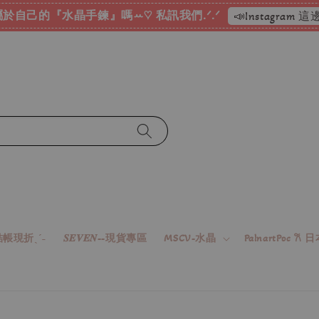
於自己的『水晶手鍊』嗎ꕀ♡ 私訊我們.ᐟ.ᐟ
📣Instagram
帳現折ˎˊ˗
𝑺𝑬𝑽𝑬𝑵--現貨專區
MSCV-水晶
PalnartPoc 