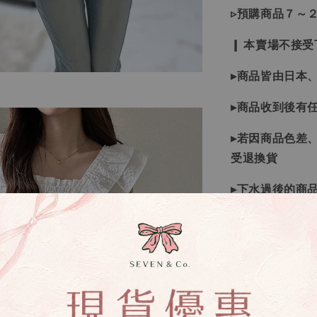
▹預購商品７～
❙ 本賣場不接
▸商品皆由日本
▸商品收到後有
▸若因商品色差
受退換貨
▸下水過後的商