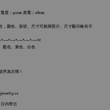
 寬度：41𝐜𝐦 肩寬：28𝐜𝐦
性，顏色、形狀、尺寸可能與照片、尺寸顯示略有不
-*----*----*----*----*----୨୧
、藍色、黃色、白色
單順序為主唷！
ewelry.co
３日內寄出