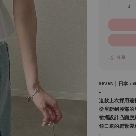
分享
SEVEN｜日本 •
-
這款上衣採用蓬
從肩膀到腰部的
裙擺設計凸顯腰
領口處的鬆緊帶
-