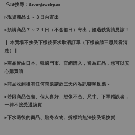
🔍IG搜尋：Sevenjewelry.co
▹現貨商品１～３日內寄出
▹預購商品７～２１日（不含假日）寄出，如遇缺貨請見諒！
❙ 本賣場不接受下標後要求取消訂單（下標前請三思與看清
楚）❙
▸商品皆由日本、韓國門市、官網購入，皆為正品，您可以安
心購買唷
▸商品收到後有任何問題請於三天內私訊聊聊反應～
▸若因商品色差、個人喜好、想像不合、尺寸、下單錯誤者，
一律不接受退換貨
▸下水過後的商品、貼身衣物、拆標均無法接受退換貨