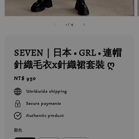
1
/
13
SEVEN｜日本 • GRL • 連帽
針織毛衣x針織裙套裝 ღ
Regular
NT$ 950
price
Worldwide shipping
Secure payments
Authentic product
顏色