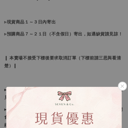
▹現貨商品１～３日內寄出
▹預購商品７～２１日（不含假日）寄出，如遇缺貨請見諒！
❙ 本賣場不接受下標後要求取消訂單（下標前請三思與看清
楚）❙
▸所有商品皆以日本、韓國售完為止，如下單後遇缺貨情形請
見諒
▸因日本商品貨況和價格是浮動的，若遇到缺貨或者調價我們
會視情況等待下單，若您想要知道即時貨況還請主動聯繫後
續喔