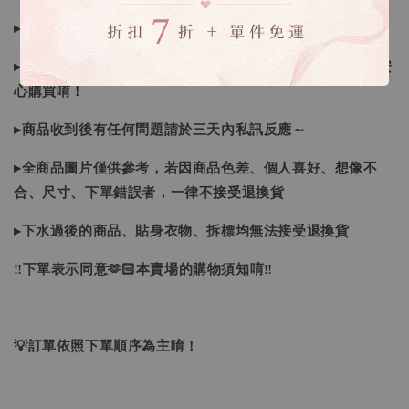
▸如遇缺斷貨情形會再另行告知，請注意訊息及信箱收件
▸商品皆由日本、韓國門市、官網購入，皆為正品，您可以安
心購買唷！
▸商品收到後有任何問題請於三天內私訊反應～
▸全商品圖片僅供參考，若因商品色差、個人喜好、想像不
合、尺寸、下單錯誤者，一律不接受退換貨
▸下水過後的商品、貼身衣物、拆標均無法接受退換貨
‼下單表示同意🫶🏻本賣場的購物須知唷‼
💡訂單依照下單順序為主唷！