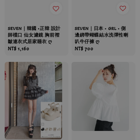
SEVEN｜日本 • GRL • 側
SEVEN｜韓國 •正韓 設計
邊綁帶蝴蝶結水洗彈性喇
師檔口 仙女濾鏡 胸前褶
叭牛仔褲 ღ
皺連衣式居家睡衣 ღ
Regular
NT$ 700
Regular
NT$ 1,160
price
price