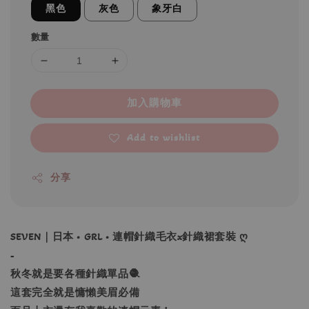
黑色
灰色
象牙白
數量
加入購物車
Add to wishlist
分享
SEVEN｜日本 • GRL • 連帽針織毛衣x針織裙套裝 ღ
-
秋冬就是要各種針織單品🧶
這套完全就是慵懶美眉必備