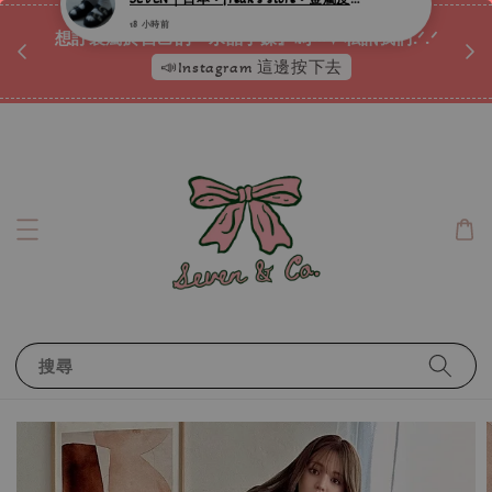
♡ 
唷ꕀ♡
想訂製屬於自己的『水晶手鍊』嗎ꕀ♡ 私訊我們.ᐟ.ᐟ
📣Instagram 這邊按下去
搜尋