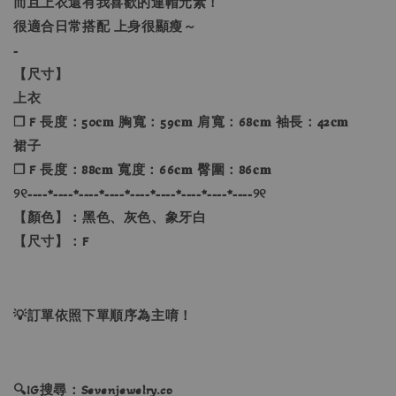
而且上衣還有我喜歡的連帽元素！
很適合日常搭配 上身很顯瘦～
-
【尺寸】
上衣
❐ F 長度：50𝐜𝐦 胸寬：59𝐜𝐦 肩寬：68𝐜𝐦 袖長：42𝐜𝐦
裙子
❐ F 長度：88𝐜𝐦 寬度：66𝐜𝐦 臀圍：86𝐜𝐦
୨୧----*----*----*----*----*----*----*----*----୨୧
【顏色】：黑色、灰色、象牙白
【尺寸】：F
💡訂單依照下單順序為主唷！
🔍IG搜尋：Sevenjewelry.co