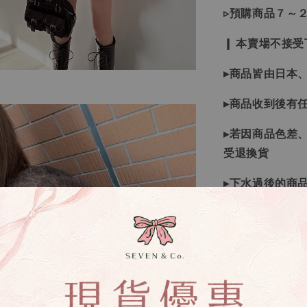
▹預購商品７～
❙ 本賣場不接
▸商品皆由日本
▸商品收到後有
▸若因商品色差
受退換貨
▸下水過後的商