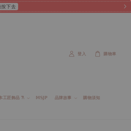
 這邊按下去
登入
購物車
 日本工匠飾品 𐙚
𝕄𝕊𝕁ℙ
品牌故事
購物須知