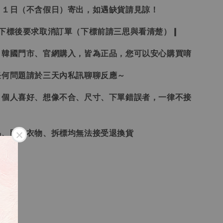
２１日（不含假日）寄出，如遇缺貨請見諒！
受下標後要求取消訂單（下標前請三思與看清楚）❙
、韓國門市、官網購入，皆為正品，您可以安心購買唷
任何問題請於三天內私訊聊聊反應～
、個人喜好、想像不合、尺寸、下單錯誤者，一律不接
品、貼身衣物、拆標均無法接受退換貨