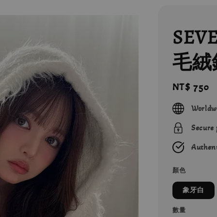
SEV
毛絨
Regular
NT$ 750
price
Worldw
Secure
Authent
顏色
象牙白
數量