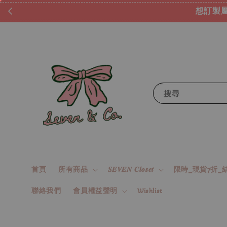
想訂製屬
搜尋
首頁
所有商品
𝑺𝑬𝑽𝑬𝑵 𝑪𝒍𝒐𝒔𝒆𝒕
限時_現貨7折_結
聯絡我們
會員權益聲明
Wishlist