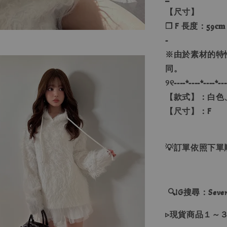
【尺寸】
❐ F 長度：59𝐜𝐦
-
※由於素材的特
同。
୨୧----*----*----*---
【款式】：白色
【尺寸】：F
💡訂單依照下
🔍IG搜尋：Sevenj
▹現貨商品１～