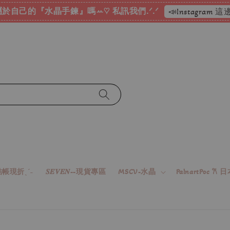
於自己的『水晶手鍊』嗎ꕀ♡ 私訊我們.ᐟ.ᐟ
📣Instagram
帳現折ˎˊ˗
𝑺𝑬𝑽𝑬𝑵--現貨專區
MSCV-水晶
PalnartPoc 