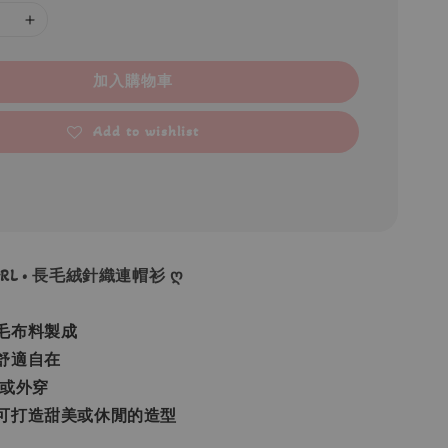
加入購物車
Add to wishlist
 GRL • 長毛絨針織連帽衫 ღ
毛布料製成
舒適自在
腰或外穿
可打造甜美或休閒的造型