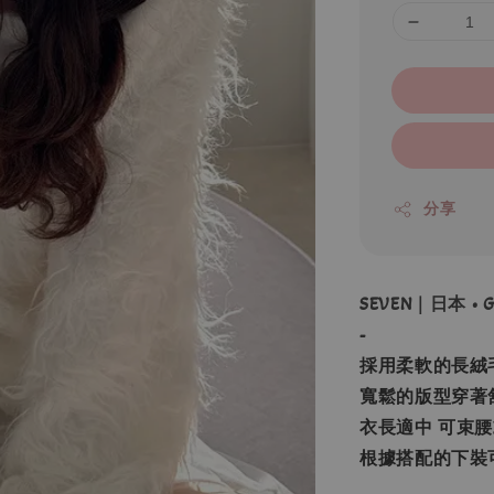
分享
SEVEN｜日本 •
-
採用柔軟的長絨
寬鬆的版型穿著
衣長適中 可束
根據搭配的下裝
_