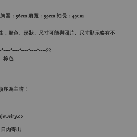
 胸圍：56𝐜𝐦 肩寬：59𝐜𝐦 袖長：49𝐜𝐦
性，顏色、形狀、尺寸可能與照片、尺寸顯示略有不
-*----*----*----*----*----୨୧
、棕色
單順序為主唷！
ewelry.co
３日內寄出