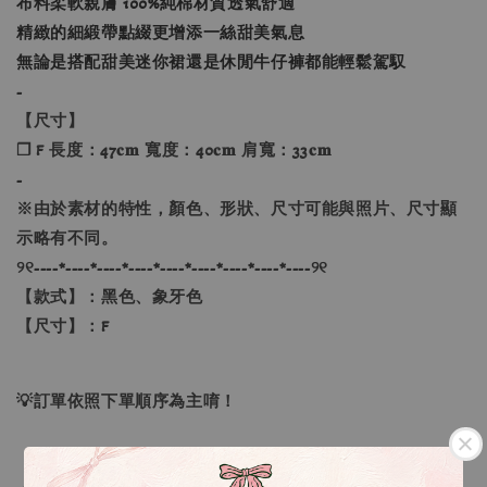
布料柔軟親膚 100%純棉材質透氣舒適
精緻的細緞帶點綴更增添一絲甜美氣息
無論是搭配甜美迷你裙還是休閒牛仔褲都能輕鬆駕馭
-
【尺寸】
❐ F 長度：47𝐜𝐦 寬度：40𝐜𝐦 肩寬：33𝐜𝐦
-
※由於素材的特性，顏色、形狀、尺寸可能與照片、尺寸顯
示略有不同。
୨୧----*----*----*----*----*----*----*----*----୨୧
【款式】：黑色、象牙色
【尺寸】：F
💡訂單依照下單順序為主唷！