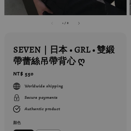
1
/
8
SEVEN｜日本 • GRL • 雙緞
帶蕾絲吊帶背心 ღ
Regular
NT$ 550
price
Worldwide shipping
Secure payments
Authentic product
顏色