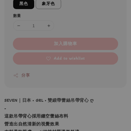
黑色
象牙色
數量
加入購物車
Add to wishlist
分享
SEVEN｜日本 • GRL • 雙緞帶蕾絲吊帶背心 ღ
-
這款吊帶背心採用鏤空蕾絲布料
營造出自然清新的視覺效果