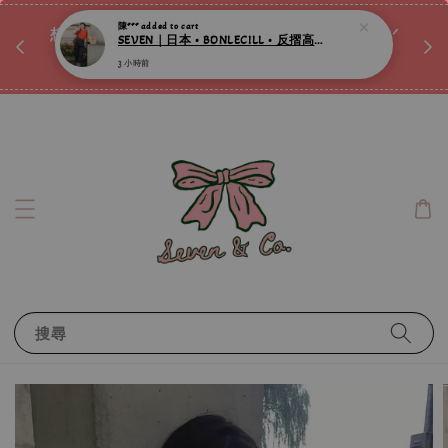
♡ 
3 小時前
唷ꕀ♡
想訂製屬於自己的『水晶手鍊』嗎ꕀ♡ 私訊我們.ᐟ.ᐟ
📣Instagram 這邊按下去
搜尋