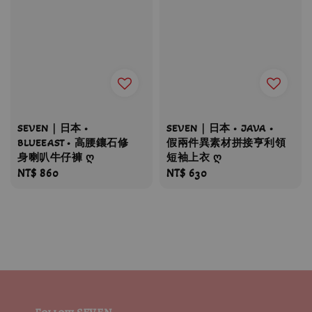
SEVEN｜日本 •
SEVEN｜日本 • JAVA •
BLUEEAST • 高腰鑲石修
假兩件異素材拼接亨利領
身喇叭牛仔褲 ღ
短袖上衣 ღ
Regular
NT$ 860
Regular
NT$ 630
price
price