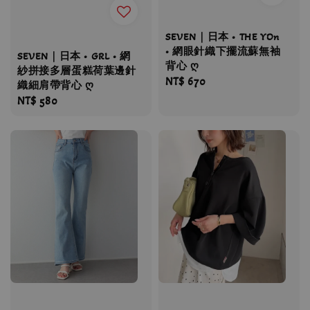
SEVEN｜日本 • THE YOn
• 網眼針織下擺流蘇無袖
SEVEN｜日本 • GRL • 網
背心 ღ
紗拼接多層蛋糕荷葉邊針
Regular
NT$ 670
織細肩帶背心 ღ
price
Regular
NT$ 580
price