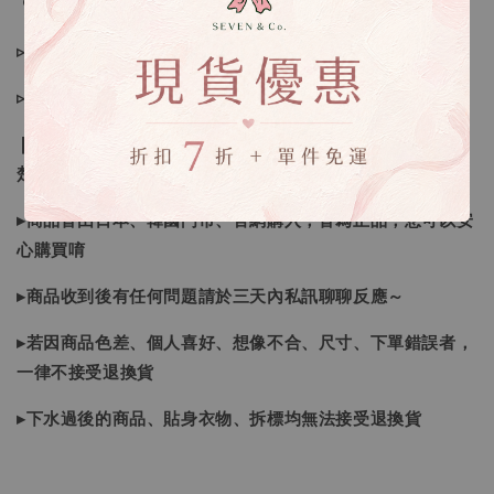
🔍IG搜尋：Sevenjewelry.co
▹現貨商品１～３日內寄出
▹預購商品７～２１日（不含假日）寄出，如遇缺貨請見諒！
❙ 本賣場不接受下標後要求取消訂單（下標前請三思與看清
楚）❙
▸商品皆由日本、韓國門市、官網購入，皆為正品，您可以安
心購買唷
▸商品收到後有任何問題請於三天內私訊聊聊反應～
▸若因商品色差、個人喜好、想像不合、尺寸、下單錯誤者，
一律不接受退換貨
▸下水過後的商品、貼身衣物、拆標均無法接受退換貨