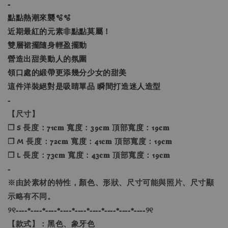
-
點點熱潮來襲🫧🫧
近期最紅的元素非點點莫屬！
雙層裙擺隨身輕盈擺動
營造出甜美動人的氛圍
領口處的緞帶更添幾分少女的甜美
這件洋裝絕對是吸睛單品 瞬間打造迷人造型
-
【尺寸】
❐ S 長度：71𝐜𝐦 寬度：39𝐜𝐦 頂部寬度：19𝐜𝐦
❐ M 長度：72𝐜𝐦 寬度：41𝐜𝐦 頂部寬度：19𝐜𝐦
❐ L 長度：73𝐜𝐦 寬度：43𝐜𝐦 頂部寬度：19𝐜𝐦
-
※由於素材的特性，顏色、形狀、尺寸可能與照片、尺寸顯
示略有不同。
୨୧----*----*----*----*----*----*----*----*----୨୧
【款式】：黑色、象牙色