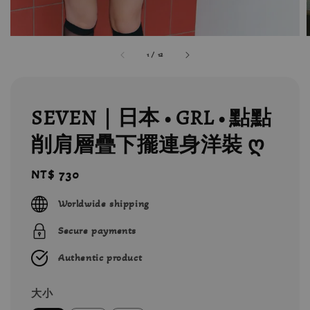
1
/
12
SEVEN｜日本 • GRL • 點點
削肩層疊下擺連身洋裝 ღ
Regular
NT$ 730
price
Worldwide shipping
Secure payments
Authentic product
大小