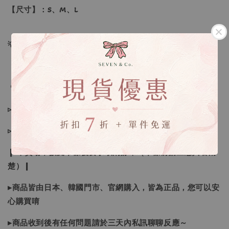
【尺寸】：S、M、L
💡訂單依照下單順序為主唷！
🔍IG搜尋：Sevenjewelry.co
▹現貨商品１～３日內寄出
▹預購商品７～２１日（不含假日）寄出，如遇缺貨請見諒！
❙ 本賣場不接受下標後要求取消訂單（下標前請三思與看清
楚）❙
▸商品皆由日本、韓國門市、官網購入，皆為正品，您可以安
心購買唷
▸商品收到後有任何問題請於三天內私訊聊聊反應～