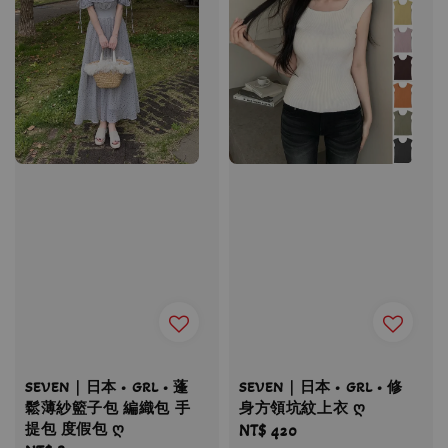
SEVEN｜日本 • GRL • 蓬
SEVEN｜日本 • GRL • 修
鬆薄紗籃子包 編織包 手
身方領坑紋上衣 ღ
提包 度假包 ღ
Regular
NT$ 420