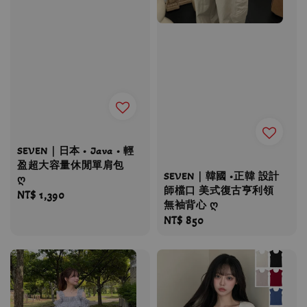
SEVEN｜日本 • Java • 輕
盈超大容量休閒單肩包
SEVEN｜韓國 •正韓 設計
ღ
師檔口 美式復古亨利領
Regular
NT$ 1,390
無袖背心 ღ
price
Regular
NT$ 850
price