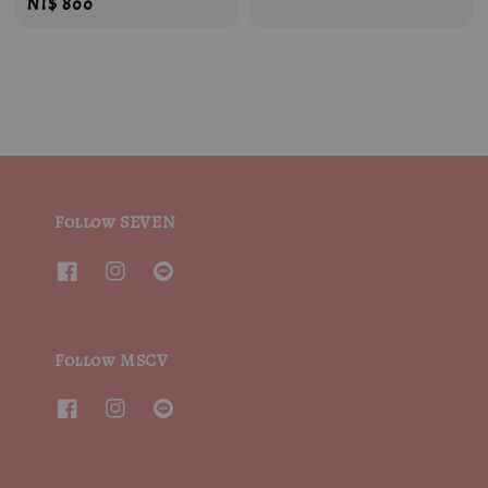
Regular
NT$ 800
price
price
Follow SEVEN
Follow MSCV