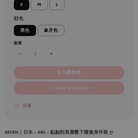
S
M
L
顔色
黑色
象牙色
數量
加入購物車
Add to wishlist
分享
SEVEN｜日本 • GRL • 點點削肩層疊下擺連身洋裝 ღ