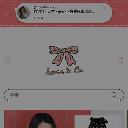
♡ 
5 小時前
唷ꕀ♡
想訂製屬於自己的『水晶手鍊』嗎ꕀ♡ 私訊我們.ᐟ.ᐟ
📣Instagram 這邊按下去
搜尋