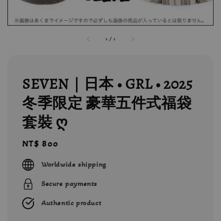
1
/
1
SEVEN｜日本 • GRL • 2025
冬季限定 豪華五件式福袋
套裝 ღ
Regular
NT$ 800
price
Worldwide shipping
Secure payments
Authentic product