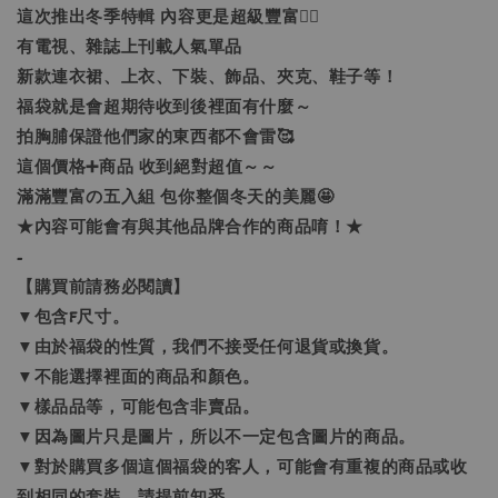
這次推出冬季特輯 內容更是超級豐富❤️‍🔥
有電視、雜誌上刊載人氣單品
新款連衣裙、上衣、下裝、飾品、夾克、鞋子等！
福袋就是會超期待收到後裡面有什麼～
拍胸脯保證他們家的東西都不會雷🥰
這個價格➕商品 收到絕對超值～～
滿滿豐富の五入組 包你整個冬天的美麗🤩
★內容可能會有與其他品牌合作的商品唷！★
-
【購買前請務必閱讀】
▼包含F尺寸。
▼由於福袋的性質，我們不接受任何退貨或換貨。
▼不能選擇裡面的商品和顏色。
▼樣品品等，可能包含非賣品。
▼因為圖片只是圖片，所以不一定包含圖片的商品。
▼對於購買多個這個福袋的客人，可能會有重複的商品或收
到相同的套裝，請提前知悉。