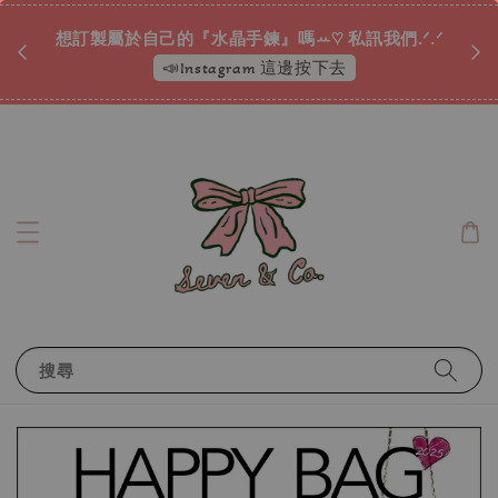
♡ 
唷ꕀ♡
想訂製屬於自己的『水晶手鍊』嗎ꕀ♡ 私訊我們.ᐟ.ᐟ
📣Instagram 這邊按下去
搜尋