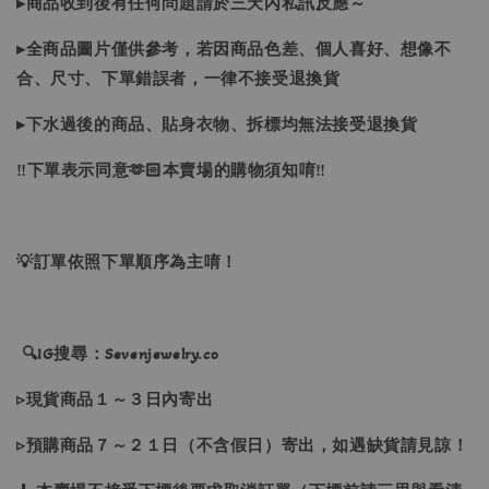
▸商品收到後有任何問題請於三天內私訊反應～
▸全商品圖片僅供參考，若因商品色差、個人喜好、想像不
合、尺寸、下單錯誤者，一律不接受退換貨
▸下水過後的商品、貼身衣物、拆標均無法接受退換貨
‼下單表示同意🫶🏻本賣場的購物須知唷‼
💡訂單依照下單順序為主唷！
🔍IG搜尋：Sevenjewelry.co
▹現貨商品１～３日內寄出
▹預購商品７～２１日（不含假日）寄出，如遇缺貨請見諒！