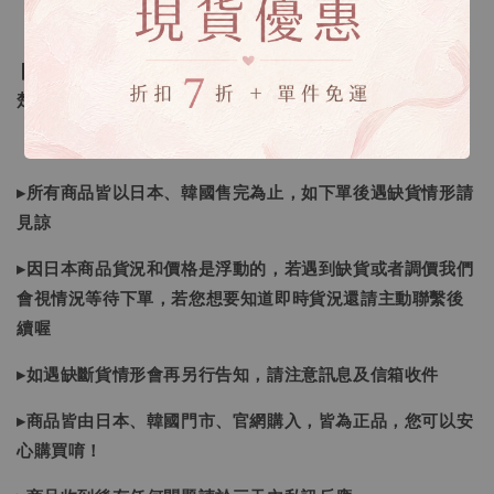
❙ 本賣場不接受下標後要求取消訂單（下標前請三思與看清
楚）❙
▸所有商品皆以日本、韓國售完為止，如下單後遇缺貨情形請
見諒
▸因日本商品貨況和價格是浮動的，若遇到缺貨或者調價我們
會視情況等待下單，若您想要知道即時貨況還請主動聯繫後
續喔
▸如遇缺斷貨情形會再另行告知，請注意訊息及信箱收件
▸商品皆由日本、韓國門市、官網購入，皆為正品，您可以安
心購買唷！