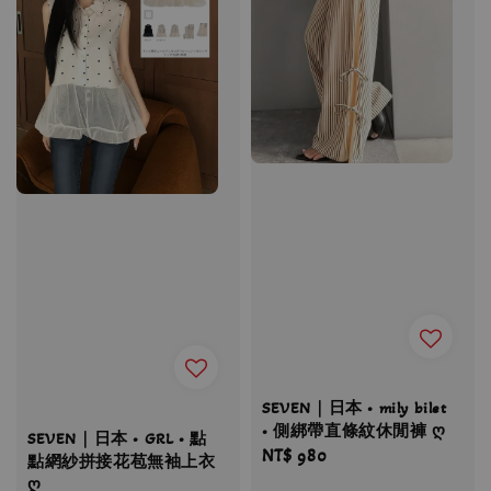
SEVEN｜日本 • mily bilet
• 側綁帶直條紋休閒褲 ღ
SEVEN｜日本 • GRL • 點
Regular
NT$ 980
點網紗拼接花苞無袖上衣
price
ღ