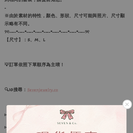
-
※由於素材的特性，顏色、形狀、尺寸可能與照片、尺寸顯
示略有不同。
୨୧----*----*----*----*----*----*----*----*----୨୧
【尺寸】：S、M、L
💡訂單依照下單順序為主唷！
🔍IG搜尋：
Sevenjewelry.co
▹現貨商品１～３日內寄出
▹預購商品７～２１日（不含假日）寄出，如遇缺貨請見諒！