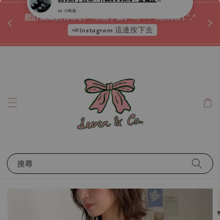
♡ 
唷ꕀ♡
想訂製屬於自己的『水晶手鍊』嗎ꕀ♡ 私訊我們.ᐟ.ᐟ
📣Instagram 這邊按下去
搜尋