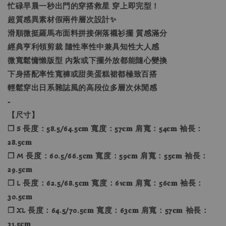
忙碌早晨一秒出門的穿搭救星 穿上即完型！
超質感異素材假兩件層次設計✨
滑順微挺羅馬布面料拼接俐落襯衫擺 質感滿分
經典亨利領剪裁 隨性率性中兼具知性大人感
微寬鬆慵懶版型 內紮或下擺外放都能隨心變換
下身搭配率性寬褲或甜美蛋糕裙都極致百搭
輕鬆穿出日系雜誌風的高段位多層次休閒感
-
【尺寸】
❐ S 長度：58.5/64.5𝐜𝐦 寬度：57𝐜𝐦 肩寬：54𝐜𝐦 袖長：
28.5𝐜𝐦
❐ M 長度：60.5/66.5𝐜𝐦 寬度：59𝐜𝐦 肩寬：55𝐜𝐦 袖長：
29.5𝐜𝐦
❐ L 長度：62.5/68.5𝐜𝐦 寬度：61𝐜𝐦 肩寬：56𝐜𝐦 袖長：
30.5𝐜𝐦
❐ XL 長度：64.5/70.5𝐜𝐦 寬度：63𝐜𝐦 肩寬：57𝐜𝐦 袖長：
31.5𝐜𝐦