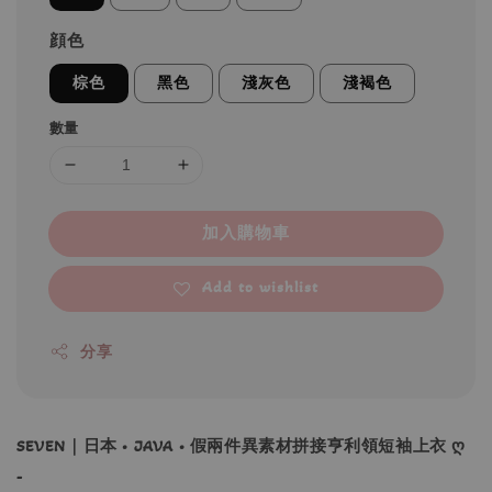
顔色
棕色
黑色
淺灰色
淺褐色
數量
加入購物車
Add to wishlist
分享
SEVEN｜日本 • JAVA • 假兩件異素材拼接亨利領短袖上衣 ღ
-