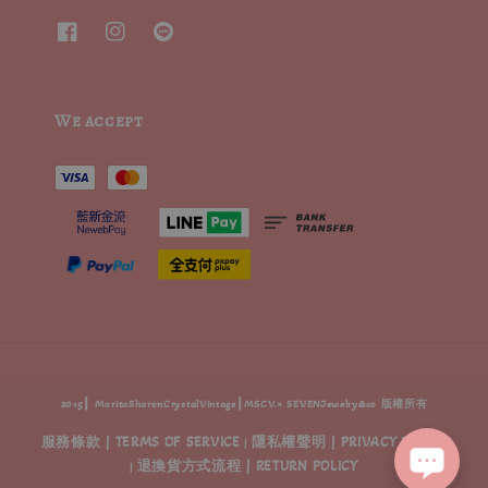
We accept
2015┃ MoritaSharonCrystalVintage┃MSCV.× SEVENJewelry&co 版權所有
服務條款 | TERMS OF SERVICE
隱私權聲明 | PRIVACY POLICY
|
退換貨方式流程 | RETURN POLICY
|