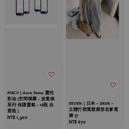
MSCV | Aura Soma 靈性
彩油 |空間噴霧 - 波曼德
SEVEN｜日本 • JAVA •
系列 保護靈氣 - 18瓶 自
立體打褶寬鬆廓形老爹寬
選瓶 |
褲 ღ
Regular
NT$ 1,300
Regular
NT$ 670
price
price