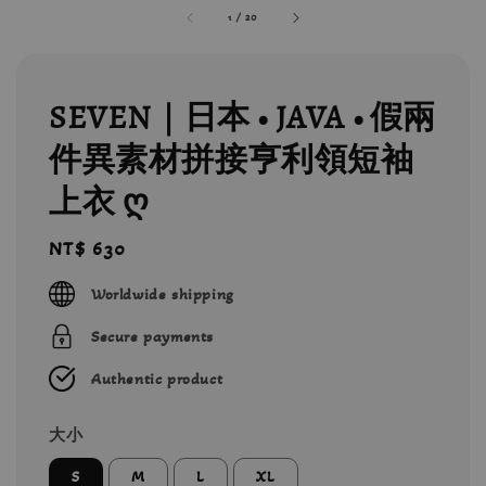
1
/
20
SEVEN｜日本 • JAVA • 假兩
件異素材拼接亨利領短袖
上衣 ღ
Regular
NT$ 630
price
Worldwide shipping
Secure payments
Authentic product
大小
S
M
L
XL