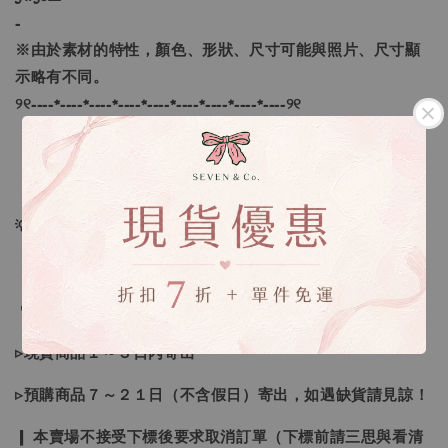
-
※由於素材的特性，顏色、形狀、尺寸可能與照片、尺寸顯
示略有不同。
୨୧----*----*----*----*----*----*----*----*----୨୧
【款式】 ：棕色、黑色、淺灰色、淺褐色
【尺寸】 ：S、M、L、XL
💡訂單依照下單順序為主唷！
🔍IG搜尋：Sevenjewelry.co
▹現貨商品１～３日內寄出
▹預購商品７～２１日（不含假日）寄出，如遇缺貨請見諒！
❙ 本賣場不接受下標後要求取消訂單（下標前請三思與看清